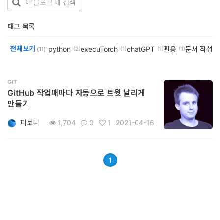
개
태그 목록
발
도
전체보기
python
execuTorch
chatGPT
활용
문서 작성
(2)
(1)
(1)
(1)
(1
(11)
구
네
GIT
GitHub 작업때마다 자동으로 트윗 날리게
크
만들기
워
피토니
1,704
0
1
2021-04-16
크
와
서
1
버
데
이