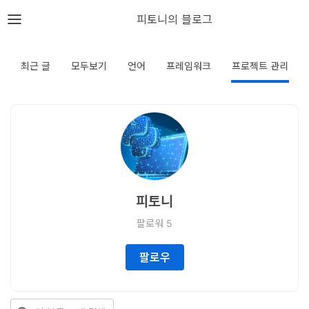
뎁스노트
피토니의 블로그
로
그
최근 글
모두보기
언어
프레임워크
프로젝트 관리
인
홈
언
어
피토니
프
팔로워
5
레
임
팔로우
워
크