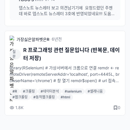
cycling-seattle.png?hl=ko" alt="구글 지도 API를 이용하여 경
뎁스노트 뉴스레터 보고 의견남기기에 요청드렸던 주젠
로를 표시하는 예" style="max-width: 600px; width: 100%; h
데 바로 뎁스노트 뉴스레터 3호에 반영되었네요!!! 도움되
eight: auto;"> API를 쉽게 이해하는 예 음식 배달 앱: 사용자들이
는 글입니다 감사합니다 ^0^bb
앱에서 주문하면, 이 정보는 배달 업체와 음식점의 시스템으로 전
달되죠. 이때 API가 정보를 주고받는 역할을 해요. 소셜 미디어 연
결: 다른 앱에서 "Google로 로그인" 또는 "Facebook 계정으로
·
6년
전
가장싫은알파벳은R
가입" 같은 기능을 사용할 때 API가 필요합니다. 마케터가 홍보한
R 프로그래밍 관련 질문입니다 (반복문, 데이
다면?: "우리 API는 빠르고 안정적이며, 다양한 플랫폼과 연동 가
질
문
능!" 추가 팁 API 문서 읽기: 마케터도 API 문서를 읽어 기본 기능
터 저장)
을 이해하면 홍보 콘텐츠 작성에 도움됩니다. 실제 활용 사례 찾기:
library(RSelenium) # 가상서버에서 크롬으로 연결 remdr <- re
자사의 API가 고객 문제를 해결한 성공 사례를 발굴하세요. REST
moteDriver(remoteServerAddr='localhost', port=4445L, br
API와 GraphQL 이해하기: REST는 가장 기본적인 API 방식이고,
owserName='chrome') # 창 열기 remdr$open() # url 접속
GraphQL은 더욱 유연한 데이터 요청을 가능하게 해줍니다. 2. 클
(멜론 월간 TOP100) remdr$navigate("https://www.melon.c
라우드 서비스: 더 이상 내 서버는 필요 없다? 과거에는 회사가 자
#
R
#
크롤링
#
데이터분석
#
selenium
#
셀레니움
om/chart/month/index.htm?classCd=GN0000") # 원하는
체 서버를 관리했지만, 요즘엔 AWS, Azure 같은 클라우드 서비스
#
웹크롤링
#
동적웹크롤링
#
html
버튼 xpath 찾아서 클릭 remdr$findElement(using = 'xpath',
를 사용해요. 클라우드는 인터넷을 통해 데이터와 프로그램을 저
value = '//*[@id="DM0000"]/a/span')$clickElement() rem
1.8K
0
장하고 실행하는 서비스라고 보면 됩니다. <img src="https://im
dr$findElement(using = 'xpath', value = '//*[@id="lst50"]/t
ages.squarespace-cdn.com/content/v1/60cfd646701da4
d[5]/div/a')$clickElement() # 현재 페이지 소스 읽어들이기 so
034512a1c5/ca3d678a-cbfc-4c9c-bc79-9d3be9fb907e/
urce <- remdr$getPageSource()[[1]] html <- read_html(sou
AWS-Cloud.png?format=2500w" alt="AWS 클라우드 서비스