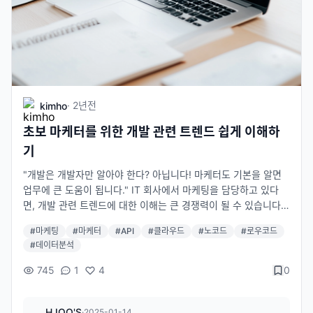
·
2년
전
kimho
초보 마케터를 위한 개발 관련 트렌드 쉽게 이해하
기
"개발은 개발자만 알아야 한다? 아닙니다! 마케터도 기본을 알면
업무에 큰 도움이 됩니다." IT 회사에서 마케팅을 담당하고 있다
면, 개발 관련 트렌드에 대한 이해는 큰 경쟁력이 될 수 있습니다.
오늘은 개발 경험이 없는 마케터도 쉽게 이해할 수 있도록, 최신 개
#
마케팅
#
마케터
#
API
#
클라우드
#
노코드
#
로우코드
발 트렌드와 기본 개념을 알기 쉽게 정리해보았습니다. 1. API란
#
데이터분석
무엇일까? API(Application Programming Interface)는 프로그
램과 프로그램이 서로 대화할 수 있게 도와주는 '언어'라고 생각하
745
1
4
0
시면 돼요. 예를 들어, 구글 지도 API를 사용하면 우리 앱에 지도
기능을 쉽게 추가할 수 있어요. <img src="https://developers.
HJOO'S
google.com/static/maps/documentation/urls/images/dir-bi
·
2025-01-14