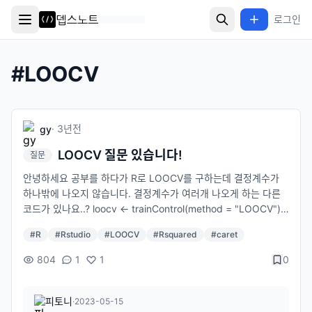
로그인
#
LOOCV
·
3년
전
gy
LOOCV 질문 있습니다!
질문
안녕하세요 공부를 하다가 R로 LOOCV를 구하는데 결정계수가
하나밖에 나오지 않습니다. 결정계수가 여러개 나오게 하는 다른
코드가 있나요..? loocv <- trainControl(method = "LOOCV")
model2 <- train(y~x1+x2+x3, data = test, method = "lm", t
#
R
#
Rstudio
#
LOOCV
#
Rsquared
#
caret
rControl = loocv) model2$results 전 이렇게 구했습니다! 데이
터는 그냥 아무 숫자나 넣어서 아무렇게나 만들었습니다 알려주
804
1
1
0
시면 감사하겠습니다
피토니
·
2023-05-15