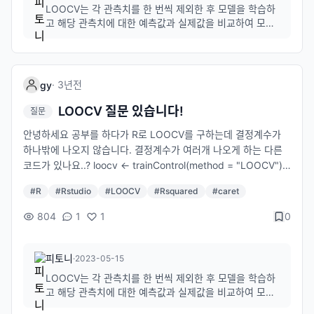
LOOCV는 각 관측치를 한 번씩 제외한 후 모델을 학습하
고 해당 관측치에 대한 예측값과 실제값을 비교하여 모델
의 성능을 평가하는 방법이기 때문에 LOOCV는 데이터
포인트마다 하나의 결정계수 값을 반환합니다.여러 개의
결정계수를 얻고 싶으시다면 다른 교차검증 방법을 사용
하거나 코드를 수정해야 합니다.
·
3년
전
gy
LOOCV 질문 있습니다!
질문
안녕하세요 공부를 하다가 R로 LOOCV를 구하는데 결정계수가
하나밖에 나오지 않습니다. 결정계수가 여러개 나오게 하는 다른
코드가 있나요..? loocv <- trainControl(method = "LOOCV")
model2 <- train(y~x1+x2+x3, data = test, method = "lm", t
#
R
#
Rstudio
#
LOOCV
#
Rsquared
#
caret
rControl = loocv) model2$results 전 이렇게 구했습니다! 데이
터는 그냥 아무 숫자나 넣어서 아무렇게나 만들었습니다 알려주
804
1
1
0
시면 감사하겠습니다
피토니
·
2023-05-15
LOOCV는 각 관측치를 한 번씩 제외한 후 모델을 학습하
고 해당 관측치에 대한 예측값과 실제값을 비교하여 모델
의 성능을 평가하는 방법이기 때문에 LOOCV는 데이터