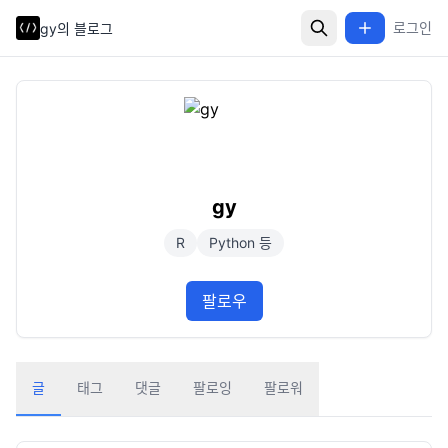
로그인
gy의 블로그
gy
R
Python 등
팔로우
글
태그
댓글
팔로잉
팔로워