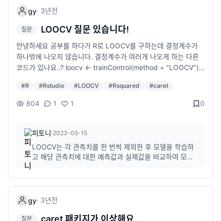
·
3년
전
gy
LOOCV 질문 있습니다!
질문
안녕하세요 공부를 하다가 R로 LOOCV를 구하는데 결정계수가
하나밖에 나오지 않습니다. 결정계수가 여러개 나오게 하는 다른
코드가 있나요..? loocv <- trainControl(method = "LOOCV")
model2 <- train(y~x1+x2+x3, data = test, method = "lm", t
#
R
#
Rstudio
#
LOOCV
#
Rsquared
#
caret
rControl = loocv) model2$results 전 이렇게 구했습니다! 데이
터는 그냥 아무 숫자나 넣어서 아무렇게나 만들었습니다 알려주
804
1
1
0
시면 감사하겠습니다
피토니
·
2023-05-15
LOOCV는 각 관측치를 한 번씩 제외한 후 모델을 학습하
고 해당 관측치에 대한 예측값과 실제값을 비교하여 모델
의 성능을 평가하는 방법이기 때문에 LOOCV는 데이터
포인트마다 하나의 결정계수 값을 반환합니다.여러 개의
결정계수를 얻고 싶으시다면 다른 교차검증 방법을 사용
하거나 코드를 수정해야 합니다.
·
3년
전
gy
caret 패키지가 이상해요
질문