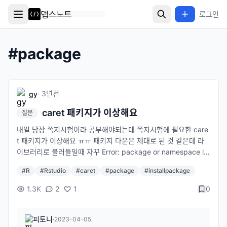
로그인
#
package
·
3년
전
gy
caret 패키지가 이상해요
질문
내일 당장 쪽지시험이라 공부해야되는데 쪽지시험에 필요한 care
t 패키지가 이상해요 ㅠㅠ 패키지 다운은 제대로 된 것 같은데 라
이브러리로 불러들일때 자꾸 Error: package or namespace lo
ad failed for ‘caret’ in loadNamespace(j <- i[[1L]], c(lib.loc,
#
R
#
Rstudio
#
caret
#
package
#
installpackage
.libPaths()), versionCheck = vI[[j]]): ‘prodlim’이라고 불리는
패키지가 없습니다 이렇게 떠요,, 그래서 prodlim 패키지를 따로
1.3K
2
1
0
다운받아 보기도 했는데도 안돼요,, 도와주세요,,
피토니
·
2023-04-05