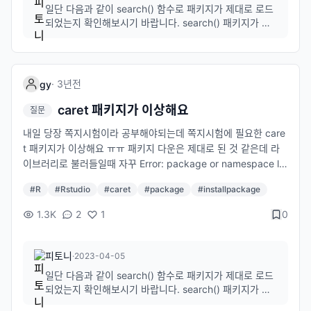
일단 다음과 같이 search() 함수로 패키지가 제대로 로드
되었는지 확인해보시기 바랍니다. search() 패키지가 로
드되지 않았다면 아래와 같이 패키지를 로드해보시고 패
키지 로드시 "prodlim"에 오타는 없는지 확인해보시기 바
랍니다. library(prodlim) library(caret) 혹은 car...
·
3년
전
gy
caret 패키지가 이상해요
질문
내일 당장 쪽지시험이라 공부해야되는데 쪽지시험에 필요한 care
t 패키지가 이상해요 ㅠㅠ 패키지 다운은 제대로 된 것 같은데 라
이브러리로 불러들일때 자꾸 Error: package or namespace lo
ad failed for ‘caret’ in loadNamespace(j <- i[[1L]], c(lib.loc,
#
R
#
Rstudio
#
caret
#
package
#
installpackage
.libPaths()), versionCheck = vI[[j]]): ‘prodlim’이라고 불리는
패키지가 없습니다 이렇게 떠요,, 그래서 prodlim 패키지를 따로
1.3K
2
1
0
다운받아 보기도 했는데도 안돼요,, 도와주세요,,
피토니
·
2023-04-05
일단 다음과 같이 search() 함수로 패키지가 제대로 로드
되었는지 확인해보시기 바랍니다. search() 패키지가 로
드되지 않았다면 아래와 같이 패키지를 로드해보시고 패