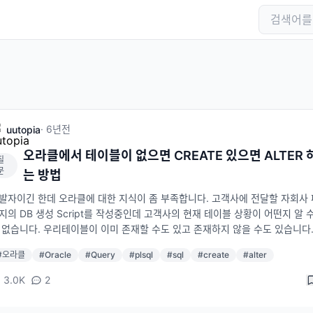
·
6년
전
uutopia
오라클에서 테이블이 없으면 CREATE 있으면 ALTER 
질
문
는 방법
발자이긴 한데 오라클에 대한 지식이 좀 부족합니다. 고객사에 전달할 자회사 
지의 DB 생성 Script를 작성중인데 고객사의 현재 테이블 상황이 어떤지 알 
 없습니다. 우리테이블이 이미 존재할 수도 있고 존재하지 않을 수도 있습니다
재할 경우 테이블을 ALTER해야 하고 존재하지 않을 경우 CREATE 해야 합니
#
오라클
#
Oracle
#
Query
#
plsql
#
sql
#
create
#
alter
걸 하나의 Script로 만드는 방법이 있을까요? 즉, Script를 DB툴에서 실행 
이블이 존재하지 않으면 CREATE문을 실행해서 테이블을 생성하고, 이미 존
3.0K
2
 ALTER를 실행해서 테이블의 구조를 바꾸는 쿼리를 만들 수 있나요? 하나의 
로 만들어 지면 제일 좋겠지만 불가능 하다면 PL/SQL을 써서 IF문을 쓰거나 