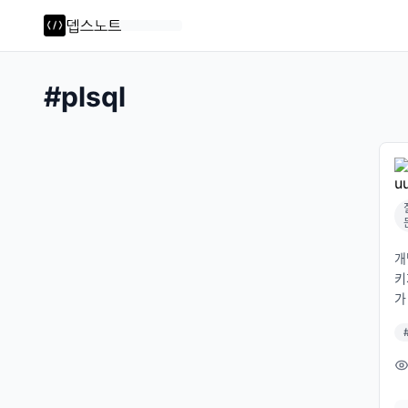
#
plsql
개
키
가
존
이
테
면
리