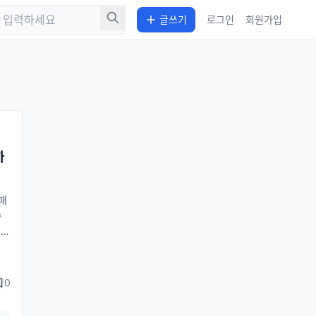
글쓰기
로그인
회원가입
하
패
수
.
다.
시
재하
0
쿼
다