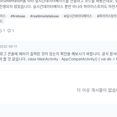
Documentation을 따라 실시간데이터베이스를 연결하고 코드를 짜봤는데요
 진행되지 않았습니다. 실시간데이터베이스 뿐만 아니라 파이어스토어도 마찬가지였
 그대로 넣어봤으나 이 또한 작동하지 않았고 커넥트 및 디펜던스도 여러번 확인
이스
#
firebase
#
realtimedatabase
#
실시간데이터베이스
#
파이어스토어
ation에 있는 코드를 그대로 가져와 작성했던 코드입니다. class MainActivity
드
Firebase.firestore val user = hashMapOf( "first" to "Ada", "last" to "
 Bundle?) { super.onCreate(savedInstanceState) setContentView(R.lay
1
1
sListener { documentReference -> Log.d(TAG, "DocumentSnapshot ad
 { e -> Log.w(TAG, "Error adding document", e) } }
2022-06-11
 콘솔에 에러가 출력된 것이 있는지 확인을 해보시기 바랍니다. 공식 문서대로 실행했는데 에러가 없다면 일일이 로그를 추가하여 확인해
더 이상 게시물이 없