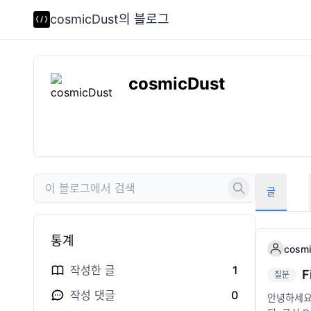
cosmicDust의 블로그
cosmicDust
글
통계
cosmi
작성한 글
1
질문
작성 댓글
0
안녕하세요