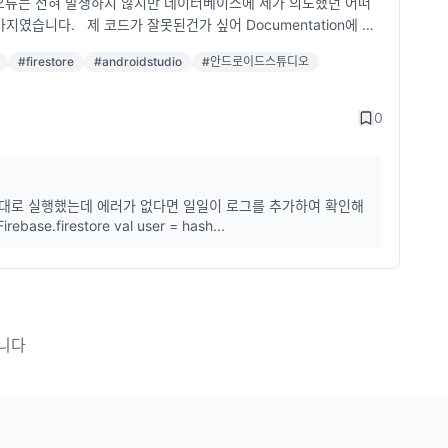
, 오류는 전혀 발생하지 않지만 데이터베이스에 제가 의도했던 어떠
습니다. 제 코드가 잘못된건가 싶어 Documentation에 있
했습니다. 도대체 무엇이 문제일까요...? 아래는 파이어스토어 d
#
firestore
#
androidstudio
#
안드로이드스튜디오
 : AppCompatActivity() { //파이어베이스 파이어스토어 초기화
Lovelace", "born" to 1815 ) override fun onCreate(savedInsta
out.activity_main) db.collection("users") .add(user) .add
0
ded with ID: ${documentReference.id}") } .addOnFailur
보셔야 할 것 같습니다. class MainActivity : AppCompatActivity() { val db = Firebase.firestore val user = hash...
습니다