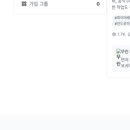
뒤, 공식 
가입
그룹
0
한 작업도
는 코드를
#
파이어베
ocument
#
안드로이
val db = 
nceState:
1.7K
OnSucces
eListener
무린
·
먼저 로그