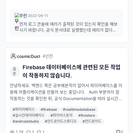
디펜던스도 여러번 확인했습니다. 도대체 무엇이 문제일까요...?
아래는 파이어스토어 documentation에 있는 코드를 그대로 가져
무린
·
2022-06-11
와 작성했던 코드입니다. class MainActivity : AppCompatActi
vity() { //파이어베이스 파이어스토어 초기화 val db = Firebase.
먼저 로그 콘솔에 에러가 출력된 것이 있는지 확인을 해보
firestore val user = hashMapOf( "first" to "Ada", "last" to
시기 바랍니다. 공식 문서대로 실행했는데 에러가 없다면
일일이 로그를 추가하여 확인해보셔야 할 것 같습니다. cl
"Lovelace", "born" to 1815 ) override fun onCreate(savedI
ass MainActivity : AppCompatActivity() { val db =
nstanceState: Bundle?) { super.onCreate(savedInstanceSt
Firebase.firestore val user = hash...
ate) setContentView(R.layout.activity_main) db.collection
("users") .add(user) .addOnSuccessListener { documentR
·
4년
전
cosmicDust
eference -> Log.d(TAG, "DocumentSnapshot added with I
Firebase 데이터베이스에 관련된 모든 작업
D: ${documentReference.id}") } .addOnFailureListener { e
질
문
이 작동하지 않습니다.
-> Log.w(TAG, "Error adding document", e) } }
안녕하세요. 백엔드 쪽은 공부해본적이 없어서 파이어베이스를 이
용해 어플리케이션을 만들어 보는 중입니다. Auth 부분까지 잘
작동하는 것을 확인한 뒤, 공식 Documentation을 따라 실시간데
이터베이스를 연결하고 코드를 짜봤는데요, 오류는 전혀 발생하지
#
파이어베이스
#
firebase
#
realtimedatabase
않지만 데이터베이스에 제가 의도했던 어떠한 작업도 진행되지 않
#
실시간데이터베이스
#
파이어스토어
#
firestore
았습니다. 실시간데이터베이스 뿐만 아니라 파이어스토어도 마찬
#
androidstudio
#
안드로이드스튜디오
#
안드로이드
가지였습니다. 제 코드가 잘못된건가 싶어 Documentation에 있
는 코드를 그대로 넣어봤으나 이 또한 작동하지 않았고 커넥트 및
1.7K
1
1
0