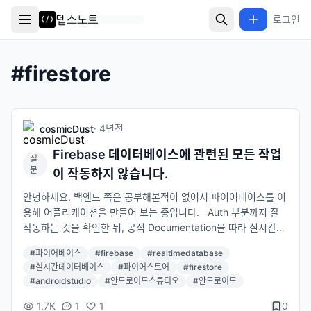
로그인
#
firestore
·
4년
전
cosmicDust
Firebase 데이터베이스에 관련된 모든 작업
질
문
이 작동하지 않습니다.
안녕하세요. 백엔드 쪽은 공부해본적이 없어서 파이어베이스를 이
용해 어플리케이션을 만들어 보는 중입니다. Auth 부분까지 잘
작동하는 것을 확인한 뒤, 공식 Documentation을 따라 실시간데
이터베이스를 연결하고 코드를 짜봤는데요, 오류는 전혀 발생하지
#
파이어베이스
#
firebase
#
realtimedatabase
않지만 데이터베이스에 제가 의도했던 어떠한 작업도 진행되지 않
#
실시간데이터베이스
#
파이어스토어
#
firestore
았습니다. 실시간데이터베이스 뿐만 아니라 파이어스토어도 마찬
#
androidstudio
#
안드로이드스튜디오
#
안드로이드
가지였습니다. 제 코드가 잘못된건가 싶어 Documentation에 있
는 코드를 그대로 넣어봤으나 이 또한 작동하지 않았고 커넥트 및
1.7K
1
1
0