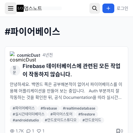
로그인
#
파이어베이스
·
4년
전
cosmicDust
Firebase 데이터베이스에 관련된 모든 작업
질
문
이 작동하지 않습니다.
안녕하세요. 백엔드 쪽은 공부해본적이 없어서 파이어베이스를 이
용해 어플리케이션을 만들어 보는 중입니다. Auth 부분까지 잘
작동하는 것을 확인한 뒤, 공식 Documentation을 따라 실시간데
이터베이스를 연결하고 코드를 짜봤는데요, 오류는 전혀 발생하지
#
파이어베이스
#
firebase
#
realtimedatabase
않지만 데이터베이스에 제가 의도했던 어떠한 작업도 진행되지 않
#
실시간데이터베이스
#
파이어스토어
#
firestore
았습니다. 실시간데이터베이스 뿐만 아니라 파이어스토어도 마찬
#
androidstudio
#
안드로이드스튜디오
#
안드로이드
가지였습니다. 제 코드가 잘못된건가 싶어 Documentation에 있
는 코드를 그대로 넣어봤으나 이 또한 작동하지 않았고 커넥트 및
1.7K
1
1
0