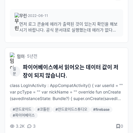
디펜던스도 여러번 확인했습니다. 도대체 무엇이 문제일까요...?
아래는 파이어스토어 documentation에 있는 코드를 그대로 가져
무린
·
2022-06-11
와 작성했던 코드입니다. class MainActivity : AppCompatActi
vity() { //파이어베이스 파이어스토어 초기화 val db = Firebase.
먼저 로그 콘솔에 에러가 출력된 것이 있는지 확인을 해보
firestore val user = hashMapOf( "first" to "Ada", "last" to
시기 바랍니다. 공식 문서대로 실행했는데 에러가 없다면
일일이 로그를 추가하여 확인해보셔야 할 것 같습니다. cl
"Lovelace", "born" to 1815 ) override fun onCreate(savedI
ass MainActivity : AppCompatActivity() { val db =
nstanceState: Bundle?) { super.onCreate(savedInstanceSt
Firebase.firestore val user = hash...
ate) setContentView(R.layout.activity_main) db.collection
("users") .add(user) .addOnSuccessListener { documentR
·
5년
전
밈이
eference -> Log.d(TAG, "DocumentSnapshot added with I
파이어베이스에서 읽어오는 데이터 값이 저
D: ${documentReference.id}") } .addOnFailureListener { e
질
문
장이 되지 않습니다.
-> Log.w(TAG, "Error adding document", e) } }
class LogInActivity : AppCompatActivity() { var userId = ""
var pcType = "" var nickName = "" override fun onCreate
(savedInstanceState: Bundle?) { super.onCreate(savedIns
tanceState) setContentView(R.layout.activity_log_in) val d
#
안드로이드
#
코틀린
#
안드로이드스튜디오
#
firebase
b: DatabaseReference = Firebase.database.reference //
#
파이어베이스
이미 로그인이 되어있는 경우 UserApiClient.instance.accessT
okenInfo { tokenInfo, error -> if (error != null) { Log.e("Tok
3.2K
3
0
en", "토큰 정보 보기 실패") } else if (tokenInfo != null) { Log.