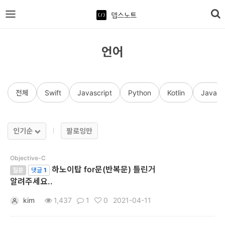
뎁스노트
로
그
언어
인
전체
Swift
Javascript
Python
Kotlin
Java
홈
언
인기순
팔로잉만
어
프
Objective-C
하노이탑 for문(반복문) 틀린거
레
질문
댓글
1
알려주세요..
임
kim
1,437
1
0
2021-04-11
워
크