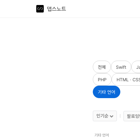
뎁스노트
로
그
인
홈
전체
Swift
J
언
PHP
HTML · CS
어
기타 언어
프
레
임
인기순
팔로잉
워
기타 언어
크