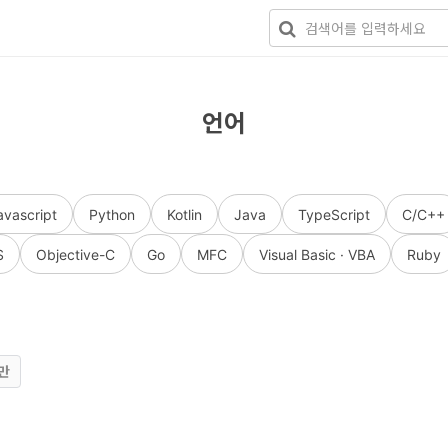
언어
avascript
Python
Kotlin
Java
TypeScript
C/C++
S
Objective-C
Go
MFC
Visual Basic · VBA
Ruby
만