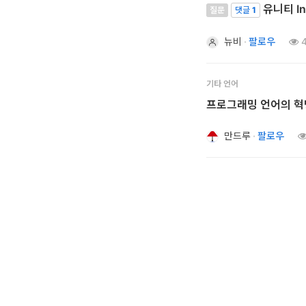
유니티 I
질문
댓글
1
개
발
뉴비
·
팔로우
4
도
구
기타 언어
프로그래밍 언어의 혁명
네
크
만드루
·
팔로우
워
크
와
서
버
데
이