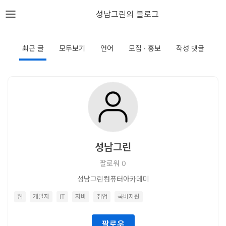
뎁스노트
성남그린의 블로그
로
그
최근 글
모두보기
언어
모집 · 홍보
작성 댓글
인
홈
언
어
성남그린
프
팔로워
0
레
성남그린컴퓨터아카데미
임
웹
개발자
IT
자바
취업
국비지원
워
크
팔로우