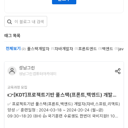
개
발
도
구
태그 목록
네
전체보기
풀스택개발자
자바개발자
프론트엔드
백엔드
java
(1)
(1)
(1)
(1)
(2)
크
워
성남그린
크
성남그린컴퓨터아카데미
와
교육과정 모집
서
👉[KDT]프로젝트기반 풀스택(프론트,백엔드) 개발자(자바,스프링,리액트) 양성✅100%국비지원훈련
버
✅ 프로젝트기반 풀스택(프론트,백엔드) 개발자(자바,스프링,리액트)
양성 ✅ 훈련일정 : 2024-03-18 ~ 2024-20-24 (월~금)
데
09:30~18:20 (8H) 👍 국기훈련 수료생도 한번더 국비지원!! 100%
이
무료 👍 🔰 프로젝트 중심 훈련 (총3회 프로젝트진행 - 웹+프론트
+풀스택 프로젝트) 🔰 2023년 4기까지 개강! 검증된 취업 프로젝트