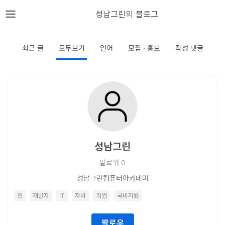
뎁스노트
성남그린의 블로그
로
그
최근 글
모두보기
언어
모집 · 홍보
작성 댓글
인
홈
언
어
성남그린
프
팔로워
0
레
성남그린컴퓨터아카데미
임
웹
개발자
IT
자바
취업
국비지원
워
크
팔로우