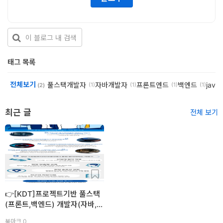
개
발
도
구
태그 목록
네
전체보기
풀스택개발자
자바개발자
프론트엔드
백엔드
java
(1)
(1)
(1)
(1)
(2)
크
최근 글
워
전체 보기
크
와
서
버
데
👉[KDT]프로젝트기반 풀스택
(프론트,백엔드) 개발자(자바,
이
스프링,리액트) 양성✅100%
북마크 0