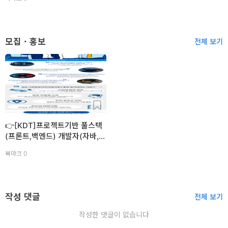
터
국비지원훈련
베
이
모집 · 홍보
전체 보기
스
프
로
젝
트
👉[KDT]프로젝트기반 풀스택
관
(프론트,백엔드) 개발자(자바,
스프링,리액트) 양성✅100%
리
북마크 0
국비지원훈련
데
이
작성 댓글
전체 보기
터
작성한 댓글이 없습니다
사