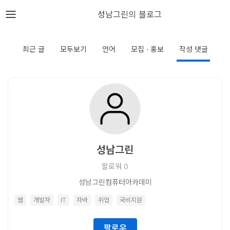
뎁스노트
성남그린의 블로그
로
그
최근 글
모두보기
언어
모집 · 홍보
작성 댓글
인
홈
언
어
성남그린
프
팔로워
0
레
성남그린컴퓨터아카데미
임
웹
개발자
IT
자바
취업
국비지원
워
크
팔로우