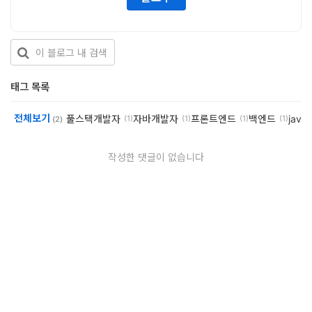
개
발
도
구
태그 목록
네
전체보기
풀스택개발자
자바개발자
프론트엔드
백엔드
java
(1)
(1)
(1)
(1)
(2)
크
워
작성한 댓글이 없습니다
크
와
서
버
데
이