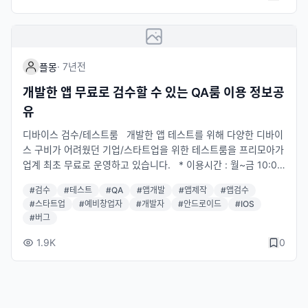
스 자유롭게 이용 (유의사항 확인) 3. 설치한 소프트웨어 프로그램
은 이용 후 디바이스에 삭제 ※ 신청링크 : https://www.freemoa.
net/mn/s03
·
7년
전
플몽
개발한 앱 무료로 검수할 수 있는 QA룸 이용 정보공
유
디바이스 검수/테스트룸 개발한 앱 테스트를 위해 다양한 디바이
스 구비가 어려웠던 기업/스타트업을 위한 테스트룸을 프리모아가
업계 최초 무료로 운영하고 있습니다. * 이용시간 : 월~금 10:00
~19:00 (공휴일제외), 2시간 단위로 이용 * 이용인원 : 최대 수용
#
검수
#
테스트
#
QA
#
앱개발
#
앱제작
#
앱검수
인원 3인 * 이용요금 : 무료 예약하기 1. 프리모아 홈페이지 내 예
#
스타트업
#
예비창업자
#
개발자
#
안드로이드
#
IOS
약신청 시스템이나 전화, 카카오톡 플러스친구를 통해서 예약가능
#
버그
2. 프리모아와 이용시간, 일정확인 3. 이용 당일 신분증 지참 후 방
문 사용하기 1. 예약시간에 방문 후 신분증 제시 2. 비치된 디바이
1.9K
0
스 자유롭게 이용 (유의사항 확인) 3. 설치한 소프트웨어 프로그램
은 이용 후 디바이스에 삭제 ※ 신청링크 : https://www.freemoa.
net/mn/s03