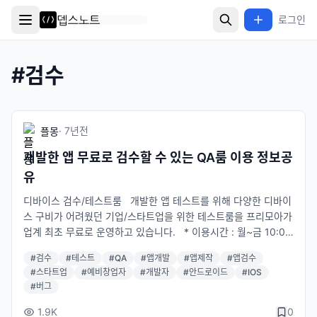
로그인
#
검수
·
7년
전
플몽
개발한 앱 무료로 검수할 수 있는 QA룸 이용 정보공
유
디바이스 검수/테스트룸 개발한 앱 테스트를 위해 다양한 디바이
스 구비가 어려웠던 기업/스타트업을 위한 테스트룸을 프리모아가
업계 최초 무료로 운영하고 있습니다. * 이용시간 : 월~금 10:00
~19:00 (공휴일제외), 2시간 단위로 이용 * 이용인원 : 최대 수용
#
검수
#
테스트
#
QA
#
앱개발
#
앱제작
#
앱검수
인원 3인 * 이용요금 : 무료 예약하기 1. 프리모아 홈페이지 내 예
#
스타트업
#
예비창업자
#
개발자
#
안드로이드
#
IOS
약신청 시스템이나 전화, 카카오톡 플러스친구를 통해서 예약가능
#
버그
2. 프리모아와 이용시간, 일정확인 3. 이용 당일 신분증 지참 후 방
문 사용하기 1. 예약시간에 방문 후 신분증 제시 2. 비치된 디바이
1.9K
0