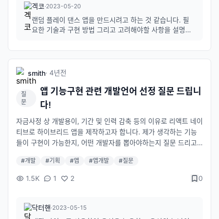
이트 부분만 랜덤하게 재생되는 기능을 만들고싶습니다. 메인 페
겍코
·
2023-05-20
이지에서 실시간 탑 100 댄스곡들로 랜덤 선정하여 곡 리스트를
랜덤 플레이 댄스 앱을 만드시려고 하는 것 같습니다. 필
정하거나, 직접 유튜브 링크를 가져와 춤 출 부분을 지정한 다음 지
요한 기술과 구현 방법 그리고 고려해야할 사항을 설명드
정했던 리스트들을 서버에 저장하고 다른 사람들도 커스텀 플레이
리겠습니다. 개요 여러 노래에서 하이라이트만 골라 중간
리스트를 사용할 수 있게 공유하는 시스템을 구축하고싶습니다.
중간 휴식하면서 재생되는 앱 만들기 구현 방식 1. 일단 하
이라이트 음원 파일이 필요합니다. 오디오 프로그램을 이
어떤 언어를 사용해야하는지 어떤 프로그램을 써야하는지 답변주
용하여 음원 파일로부터 하이라이트 부분을 잘라내거나
시면 감사하겠습니다!!
·
4년
전
smith
해당 하이라이트 부분을 녹음...
앱 기능구현 관련 개발언어 선정 질문 드립니
질
문
다!
자금사정 상 개발용이, 기간 및 인력 감축 등의 이유로 리액트 네이
티브로 하이브리드 앱을 제작하고자 합니다. 제가 생각하는 기능
들이 구현이 가능한지, 어떤 개발자를 뽑아야하는지 질문 드리고
자합니다. 내장 마이크를 사용하여 음성을 녹음하고 음성의 높낮
#
개발
#
기획
#
앱
#
앱개발
#
질문
이를 파악하여 기록 (수면중에 코골이 및 이갈이를 얼마나 하는지
측정하기 위함) 구현 가능할까요? (마이크 권한) 쇼핑몰 및 결제
1.5K
1
2
0
기능 자사 쇼핑몰이 있는데, 웹뷰로 바로 끌어오는게 가능한지, 혹
은 그냥 다시 만들어야하는지 배송 상태 확인 (내 택배가 잘 배송
되고있는지) 이건 택배사의 API나 데이터를 사용해서 개발하는 방
닥터핸
·
2023-05-15
향으로 가야할까요? 백엔드는 파이어베이스 같은 BaaS 를 이용하