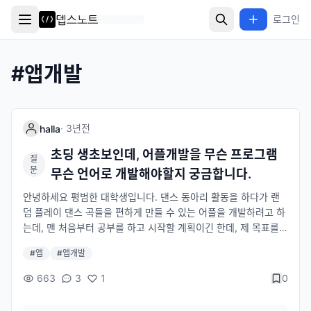
로그인
#
앱개발
·
3년
전
halla
초딩 생초보인데, 어플개발을 무슨 프로그램
질
문
무슨 언어로 개발해야할지 궁금합니다.
안녕하세요 평범한 대학생입니다. 댄스 동아리 활동을 하다가 랜
덤 플레이 댄스 곡들을 편하게 만들 수 있는 어플을 개발하려고 하
는데, 맨 처음부터 공부를 하고 시작할 계획이긴 한데, 제 목표를
이룰 수 있는 방향조차 잡지 못하고있어서요..! 첫 목표는 앞서 말
#
앱
#
앱개발
씀드린 랜플댄 어플 개발인데, 어느 프로그램 어느 언어를 사용해
야 제 목표를 이룰 수 있을지 궁금해서 질문드립니다! 대충 어플 설
663
3
1
0
명을 드려보자면 고른 노래들의 하이라이트를 제가 지정하여 그
하이라이트 부분 사이사이에 잠깐의 휴식 타이밍이 있고, 하이라