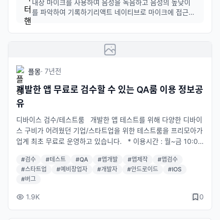
내장 마이크를 사용하여 음성을 녹음하고 음성의 높낮이
면 해결 될까요? 채용관련 하이브리드앱 개발 및 런칭 경험이 있는
를 파악하여 기록하기리액트 네이티브로 마이크에 접근하
시니어 개발자 한명과 팀원 한명이면 충분할까요? 리액트 네이티
여 음성을 녹음하고 파악하는 기능을 구현할 수 있습니다.
브와 BaaS 사용자. 시니어 개발자는 IOS, ANDROID 언어에 친
쇼핑몰 및 결제 기능리액트 네이티브에서 웹뷰를 사용하
여 기존 웹 쇼핑몰을 앱 안에서 보여주는 방식으로 구현할
숙한 사람이어야겠죠? 앱 개발 기획이 완전 처음이라 올바른 질문
수 있습니다.배송 상태 확인택배사의 API나 데이터를 사
인지도 잘 모르겠습니다만 부디 제게 답변 부탁드립니다ㅠㅠ
용하여 배송 상태를 확인하는 기능...
·
7년
전
플몽
개발한 앱 무료로 검수할 수 있는 QA룸 이용 정보공
유
디바이스 검수/테스트룸 개발한 앱 테스트를 위해 다양한 디바이
스 구비가 어려웠던 기업/스타트업을 위한 테스트룸을 프리모아가
업계 최초 무료로 운영하고 있습니다. * 이용시간 : 월~금 10:00
~19:00 (공휴일제외), 2시간 단위로 이용 * 이용인원 : 최대 수용
#
검수
#
테스트
#
QA
#
앱개발
#
앱제작
#
앱검수
인원 3인 * 이용요금 : 무료 예약하기 1. 프리모아 홈페이지 내 예
#
스타트업
#
예비창업자
#
개발자
#
안드로이드
#
IOS
약신청 시스템이나 전화, 카카오톡 플러스친구를 통해서 예약가능
#
버그
2. 프리모아와 이용시간, 일정확인 3. 이용 당일 신분증 지참 후 방
문 사용하기 1. 예약시간에 방문 후 신분증 제시 2. 비치된 디바이
1.9K
0
스 자유롭게 이용 (유의사항 확인) 3. 설치한 소프트웨어 프로그램
은 이용 후 디바이스에 삭제 ※ 신청링크 : https://www.freemoa.