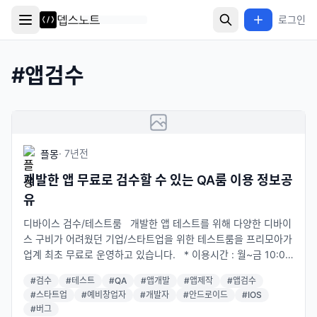
로그인
#
앱검수
·
7년
전
플몽
개발한 앱 무료로 검수할 수 있는 QA룸 이용 정보공
유
디바이스 검수/테스트룸 개발한 앱 테스트를 위해 다양한 디바이
스 구비가 어려웠던 기업/스타트업을 위한 테스트룸을 프리모아가
업계 최초 무료로 운영하고 있습니다. * 이용시간 : 월~금 10:00
~19:00 (공휴일제외), 2시간 단위로 이용 * 이용인원 : 최대 수용
#
검수
#
테스트
#
QA
#
앱개발
#
앱제작
#
앱검수
인원 3인 * 이용요금 : 무료 예약하기 1. 프리모아 홈페이지 내 예
#
스타트업
#
예비창업자
#
개발자
#
안드로이드
#
IOS
약신청 시스템이나 전화, 카카오톡 플러스친구를 통해서 예약가능
#
버그
2. 프리모아와 이용시간, 일정확인 3. 이용 당일 신분증 지참 후 방