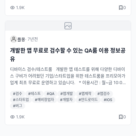
문 사용하기 1. 예약시간에 방문 후 신분증 제시 2. 비치된 디바이
1.9K
0
스 자유롭게 이용 (유의사항 확인) 3. 설치한 소프트웨어 프로그램
은 이용 후 디바이스에 삭제 ※ 신청링크 : https://www.freemoa.
net/mn/s03
·
7년
전
플몽
개발한 앱 무료로 검수할 수 있는 QA룸 이용 정보공
유
디바이스 검수/테스트룸 개발한 앱 테스트를 위해 다양한 디바이
스 구비가 어려웠던 기업/스타트업을 위한 테스트룸을 프리모아가
업계 최초 무료로 운영하고 있습니다. * 이용시간 : 월~금 10:00
~19:00 (공휴일제외), 2시간 단위로 이용 * 이용인원 : 최대 수용
#
검수
#
테스트
#
QA
#
앱개발
#
앱제작
#
앱검수
인원 3인 * 이용요금 : 무료 예약하기 1. 프리모아 홈페이지 내 예
#
스타트업
#
예비창업자
#
개발자
#
안드로이드
#
IOS
약신청 시스템이나 전화, 카카오톡 플러스친구를 통해서 예약가능
#
버그
2. 프리모아와 이용시간, 일정확인 3. 이용 당일 신분증 지참 후 방
문 사용하기 1. 예약시간에 방문 후 신분증 제시 2. 비치된 디바이
1.9K
0
스 자유롭게 이용 (유의사항 확인) 3. 설치한 소프트웨어 프로그램
은 이용 후 디바이스에 삭제 ※ 신청링크 : https://www.freemoa.
net/mn/s03