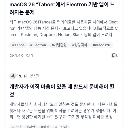
macOS 26 “Tahoe”에서 Electron 기반 앱이 느
려지는 문제
최근 macOS 26(Tahoe)로 업데이트한 사용자들 사이에서 Elect
ron 기반 앱의 성능 저하 문제가 보고되고 있습니다.대표적으로 C
ursor, Postman, Dropbox, Notion, Slack 등의 앱이 느려지거
나 UI 반응이 둔해지는 현상이 나타나고 있습니다.🔍 문제의 원인
#
Tahoe
#
Electron
#
개발환경
#
성능저하
#
macos26
이 문제는 macOS 자체의 변화라기보다 Electron 런타임의 호환
성 이슈에서 비롯된 것으로 알려져 있습니다.Electron은 크로스
1.4K
1
0
플랫폼 데스크톱 앱을 만들 때 사용하는 프레임워크로, Chromiu
m과 Node.js 위에서 작동합니다.Tahoe 업데이트 이후 일부 Elec
tron 버전(특히 v30 이하)에서 렌더링 성능 저하 및 UI 지연 현상
·
2년
전
닥터핸
이 발생하고 있으며, 이는 내부 그래픽 API나 윈도우 컴포지팅 방
식의 변경과 관련이 있는 것으로 추정됩니다.🧩 해결 방법: Electr
개발자가 이직 마음이 있을 때 반드시 준비해야 할
on 패치 업데이트다행히도 문제를 해결할 수 있는 패치가 이미 El
것
ectron 측에서 배포되었습니다.즉, 앱 개발자가 Electron의 최신
버전(예: v31 이상)을 적용하여 다시 빌드하면 대부분의 성능 문제
개발자로서 한 회사에서 오래 일하는 것도 좋지만, 더 나은 기회를
가 해결됩니다.하지만 일반 사용자는 이 패치를 직접 적용할 수 없
찾거나 새로운 도전을 위해 이직을 고려하는 경우가 많습니다. 어
습니다.각 앱의 개발자 또는 회사가 Electron 버전을 업데이트한
찌보면 당연한 얘기일 수도 있구요. 하지만 무작정 이직을 결정하
새 버전을 릴리즈해야만 문제가 해결됩니다.⏳ 현재 패치 상황 확
는 건 쉽지 않고, 자칫 잘못된 선택을 내릴 수도 있기 때문에 철저
#
이직
#
취업
#
퇴사
#
이력서