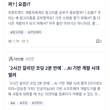
한 코드를 작성할 수 있는 엔지니어입니다.
ransformers.js v3.2.0 릴리스 노트
까? | 요즘IT
프론트엔드 개발자에게도 알고리즘 공부가 중요할까? | 요즘IT 우
리는 왜 알고리즘을 공부할까요? 기초 소양을 쌓기 위해서? 좀 더
나은 개발자가 되기 위해서? 아주 틀린 이야기는 아니지만, 좀 더
솔직하게 얘기해 보겠습니다. 아마 대부분은 코딩 테스트를 통과
#
알고리즘
#
코딩재미
하기 위해 알고리즘을 공부하고 있을 겁니다. 프론트엔드 개발자
라면 ‘일단 서비스부터 잘 만들어야 할 것 같은데, 알고리즘은 또
1.7K
2
0
언제 배우냐?’라며 막막한 마음이 들었던 것이 사실입니다. 저도
이런 고민을 했던 입장으로써, 오늘은 프론트엔드 개발자의 관점
에서 알고리즘 공부의 중요성에 대해 솔직하게 이야기해보고자 합
·
4년
전
닥터핸
니다. yozm.wishket.com 알고리즘에 너무 얽매이지 말자
`2시간 걸리던 코딩 2분 만에`...AI 기반 개발 시대
열려
`2시간 걸리던 코딩 2분 만에`...AI 기반 개발 시대 열려 [지디넷코
리아=임유경 기자]`인공지능[AI] 기반 소프트웨어 개발도구를 통
해 사람과 대화할 때 쓰는 자연어를 컴퓨터가 이해할 수 있는 프로
그래밍 언어로 news.zum.com 점점 발전하네요
#
ai
#
코딩
#
깃허브