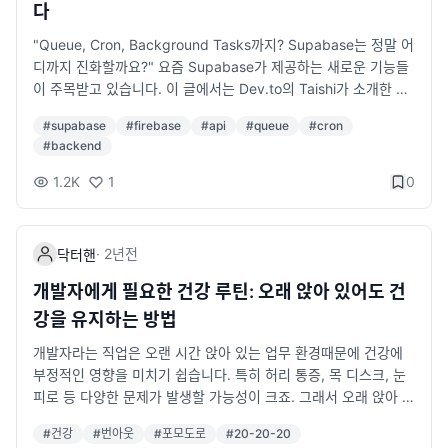
다
Java, Spring Boot, AWS 등) 가독성이 좋은 형식 유지하기 (너
예제입니다. { "compilerOptions": { "target": "ES6", "modul
무 길지 않게 A4 한두 장 이내) 포트폴리오 준비 포트폴리오는 프
e": "CommonJS", "strict": true, "outDir": "./dist" }, "includ
"Queue, Cron, Background Tasks까지? Supabase는 정말 어
론트엔드/백엔드 개발자 모두에게 중요합니다. 프론트엔드 개발
e": ["src/**/*"], "exclude": ["node_modules", "dist"] } 설명
디까지 진화할까요?" 요즘 Supabase가 제공하는 새로운 기능들
자: 개인 블로그나 Github, 실제 서비스 배포 경험 백엔드 개발자:
compilerOptions: 컴파일러의 동작 방식을 설정합니다. target:
이 주목받고 있습니다. 이 글에서는 Dev.to의 Taishi가 소개한 Su
프로젝트 아키텍처 다이어그램, API 설계, 성능 개선 사례같은 게
컴파일된 JavaScript의 ECMAScript 버전을 설정합니다. modul
pabase의 새로운 기능들을 살펴보고, 실용적인 예제와 함께 그
#
supabase
#
firebase
#
api
#
queue
#
cron
있으면 좋음. 풀스택 개발자: 실제 운영되는 서비스 링크, GitHub
e: 모듈 시스템을 정의합니다. strict: TypeScript의 엄격 모드를
가능성을 탐구해보겠습니다. Supabase란 무엇인가요? Supaba
#
backend
레포지토리 있다면 공유 특히 네이버, 카카오, 토스, 배달의민족 등
활성화합니다. outDir: 컴파일된 파일이 저장될 디렉터리를 지정
se는 Firebase의 오픈소스 대안으로 시작된 프로젝트로, 데이터
IT 기업들의 채용 과정에서 포트폴리오와 코드 리뷰가 중요한 평
합니다. include: 컴파일 대상이 되는 파일이나 디렉터리를 지정합
베이스, 인증, 실시간 업데이트, 서버리스 함수 등 다양한 기능을
1.2K
1
0
가 요소가 될 수 있습니다. 3. 기술 면접 및 코딩 테스트 준비하기
니다. exclude: 컴파일에서 제외할 파일이나 디렉터리를 지정합
제공합니다. 최근 Supabase는 Queue, Cron, Background Ta
국내 규모있는 IT 기업은 기술 면접과 코딩 테스트를 진행합니다.
니다. 주요 설정 옵션 compilerOptions에서 중요한 설정들 아래
sks 등 백엔드 기능을 강화하며 개발자들에게 더 많은 도구를 제
코딩 테스트를 보는 곳을 지원한다면 오랜만에 면접을 보게 되면
는 자주 사용되는 주요 설정들입니다. target JavaScript로 트랜
공하고 있습니다. 이런 기능은 특히 서버리스(Serverless) 환경에
·
2년
전
닥터핸
당황할 수 있으므로 미리 준비하는 것이 중요합니다. 코딩 테스트
스파일링될 ECMAScript 버전을 설정합니다. 예: "ES5", "ES6",
서 애플리케이션을 개발하는 데 유용합니다. 이번 글에서는 최근
준비 방법 프로그래머스, 백준, 코딩테스트 대비 문제 연습하기 자
"ES2020" module 모듈 시스템을 정의합니다. 예: "CommonJ
강화된 Queue, Cron, Background Tasks에 대해서 소개합니
개발자에게 필요한 건강 루틴: 오래 앉아 있어도 건
료구조, 알고리즘 (정렬, 탐색, DP, BFS/DFS 등) 개념 복습하기 S
S", "ESNext", "AMD" Tip: Node.js 환경에서는 CommonJS를,
다. 새로운 기능 살펴보기 1. Queue Queue는 작업을 대기열에
강을 유지하는 방법
QL 문제 및 DB 설계 연습하기 JavaScript, Python, Java 등 사
최신 브라우저에서는 ESNext를 주로 사용합니다. strict TypeSc
추가하고 순차적으로 실행할 수 있는 기능입니다. 복잡한 작업을
용하는 언어의 최신 트렌드 파악하기 기술 면접 대비 프로젝트 경
ript의 모든 엄격 모드를 활성화합니다. 엄격 모드가 활성화되면
관리하거나, 대량의 데이터를 처리할 때 유용합니다. 예제 코드: i
개발자라는 직업은 오랜 시간 앉아 있는 업무 환경때문에 건강에
험을 기반으로 예상 질문 정리하기 CS 기본 지식 복습 (운영체제,
문법 검사를 강력하게 해줍니다. paths와 baseUrl 프로젝트 내에
mport { createQueue } from 'supabase-functions'; const q
부정적인 영향을 미치기 쉽습니다. 특히 허리 통증, 목 디스크, 눈
네트워크, 디자인 패턴 등) 모의 면접 진행해보기 (동료 개발자나
서 모듈을 더 간단히 import할 수 있도록 도와줍니다. { "compile
ueue = createQueue('email-sender'); queue.on('process', a
피로 등 다양한 문제가 발생할 가능성이 크죠. 그래서 오래 앉아 있
AI 면접 도구 활용) 국내 주요 IT 기업(네이버, 카카오, 쿠팡 등)의
rOptions": { "baseUrl": "./", "paths": { "@components/*":
sync (job) => { await sendEmail(job.data); }); Supabase의
어도 건강을 유지할 수 있는 방법과 실천 가능한 루틴을 제안해 볼
#
건강
#
번아웃
#
포모도로
#
20-20-20
면접 방식 분석하기 4. 희망하는 기업 리서치하기 막연하게 여러
["src/components/*"] } } } 위 설정으로 다음과 같은 단축 impo
Queue는 Deno 환경에서 실행되며, 작업의 실패와 재시도를 자동
까 합니다. 1. 앉아 있는 시간을 줄이는 방법 개발을 하다보면 오랜