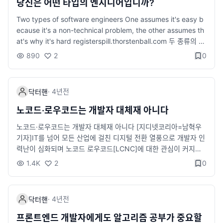
o-text', 'phi-3.5-vision'); const result = await visualReason
당신은 어떤 타입의 엔지니어입니까?
무 환경에서는 이 경계가 모호해질 수 있으므로 규칙적으로 휴식
er(['frame1.png', 'frame2.png', 'frame3.png']); console.log
Two types of software engineers One assumes it's easy b
을 취하는 습관을 가지는 것이 중요합니다. 5. 식습관과 수면 관리
(result); 위 코드는 이미지 시퀀스를 분석하여 텍스트를 생성하는
ecause it's a non-technical problem, the other assumes th
건강한 간식 추천 집중력을 높이고 몸에 좋은 간식을 추천합니다.
방법을 보여줍니다. phi-3.5-vision 모델은 이미지 데이터를 기반
at's why it's hard registerspill.thorstenball.com 두 종류의 엔
과자같은 것 보다는 아무래도 건강에 좋겠죠? 견과류 (아몬드, 호
으로 한 뛰어난 추론 능력을 제공합니다. EXAONE: 영어와 한국어
지니어가 있습니다. 첫 번째 유형은 문제를 해결하려는 엔지니어
두 등) 신선한 과일 (바나나, 사과 등) 요거트 수면 습관 하루의 컨
텍스트 생성 EXAONE은 영어와 한국어 모두에서 고품질의 텍스
890
2
0
입니다. 이들은 자신의 코드가 기능을 충실히 수행하고 문제를 해
디션과 건강을 좌우하는 건 역시 수면입니다. 규칙적인 수면 시간
트 생성을 지원하는 다국어 모델입니다. 이를 통해 다양한 언어 환
결하는 것에 집중합니다. 이들은 코드가 돌아가는 것을 보는 것에
과 충분한 휴식은 집중력을 높이는 데 필수입니다. 잠들기 전 스마
경에서 자연스러운 텍스트 생성이 가능합니다. 예시 코드: import
대해 만족을 느끼며, 이를 성취감으로 느낍니다. 두 번째 유형은
트폰 사용을 줄이고 침실 환경을 어둡고 조용하게 만들어보세요.
{ pipeline } from '@huggingface/transformers'; const textG
·
4년
전
닥터핸
어떻게 코드가 돌아가는지에 집중하는 엔지니어입니다. 이들은 코
마무리 건강은 개발자가 최고의 퍼포먼스를 내기 위한 기본 조건
enerator = await pipeline('text-generation', 'exaone'); cons
드가 어떻게 동작하는지, 자신이 작성한 코드가 어떤 영향을 미치
입니다. 포모도로 기법처럼 간단한 루틴부터 하나씩 시작해보세
노코드·로우코드는 개발자 대체재 아니다
t result = await textGenerator('안녕하세요, 오늘 날씨는'); con
는지에 대해 깊이 있는 이해를 추구합니다. 이들은 보통 자신이 작
요. 몸과 마음이 건강해야 더 좋은 코드를 작성할 수 있다는 사실을
sole.log(result); 위 코드는 EXAONE 모델을 사용해 주어진 텍스
노코드·로우코드는 개발자 대체재 아니다 [지디넷코리아=남혁우
성한 코드를 깊이 있는 이해를 바탕으로 최적화하고 성능을 향상
잊지 마세요. 작은 실천이 큰 결과를 가져올 것입니다.
트의 이어지는 내용을 생성하는 방법을 보여줍니다. 한국어와 영
기자]IT를 넘어 모든 산업에 걸친 디지털 전환 열풍으로 개발자 인
시키는 데 주력합니다. 이러한 두 유형의 엔지니어는 각각 장단점
어를 지원하기 때문에 다국어 애플리케이션에서 유용하게 사용할
력난이 심화되며 노코드 로우코드[LCNC]에 대한 관심이 커지고
이 있습니다. 문제 해결에 집중하는 엔지니어는 빠르게 결과물을
수 있습니다. 버그 수정 및 기타 개선 사항 이번 릴리스에서는 여러
news.zum.com 그것이 무엇이든 결국 그것을 만들 개발자가 필
제공할 수 있으며, 기능적인 면에서 코드를 신뢰할 수 있습니다. 반
1.4K
2
0
버그 수정과 성능 개선이 이루어졌습니다. 자세한 내용은 릴리스
요하겠죠.
면 코드 동작에 집중하는 엔지니어는 보다 최적화된 코드를 제공
노트를 참고하세요. Transformers.js v3.2.0은 웹 개발자들에게
할 수 있으며, 성능 문제나 복잡한 에러를 발견하고 수정하는 데 능
강력한 AI 기능을 손쉽게 통합할 수 있는 도구를 제공합니다. 특히,
숙합니다. 그러나 가장 좋은 소프트웨어 엔지니어는 이 두 가지
서버 없이 브라우저에서 직접 모델을 실행할 수 있어 웹 애플리케
·
4년
전
닥터핸
특성을 모두 지니는 엔지니어입니다. 즉, 코드가 기능적인 면에서
이션의 가능성을 크게 확장시킵니다. 새로운 모델들과 기능을 활
잘 작동하면서도 성능이 뛰어나며, 이해하기 쉽고 확장하기 용이
프론트엔드 개발자에게도 알고리즘 공부가 중요할
용하여 더욱 혁신적인 웹 서비스를 개발해보시기 바랍니다. 출처 T