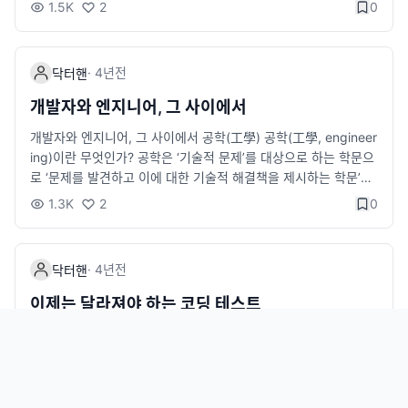
1.5K
2
0
·
4년
전
닥터핸
개발자와 엔지니어, 그 사이에서
개발자와 엔지니어, 그 사이에서 공학(工學) 공학(工學, engineer
ing)이란 무엇인가? 공학은 ‘기술적 문제’를 대상으로 하는 학문으
로 ‘문제를 발견하고 이에 대한 기술적 해결책을 제시하는 학문’이
라고 정의할 수 있다. 여기서 문제란 작게는 자동차 부품일 수도 있
1.3K
2
0
고, 크게는 교통 체증 문제나 전 지구적인 기후 변화 문제까지 다양
하다. 즉 공학은 인간의 삶의 질을 향상시키기 위하여 과학적 지식
과 기술을 이용하여 인간에게 유용한 제품을 만드는 학문이다. [네
·
4년
전
닥터핸
이버 지식백과 ― 공학의 개념] 책을 쓰고 개발을 하면서 종종 드
는 생각이 있다면, 나는 개발자인가? 엔지니어인가? 이다. 개발자
이제는 달라져야 하는 코딩 테스트
를 지칭하는 표현으로는 개발자, 엔지니어, 프로그래머, 그리고 코
이제는 달라져야 하는 코딩 테스트 코딩 테스트에 대한 7가지 사실
더가 있는데, 여기서 개발자와 엔지니어는 본질적으로 무엇이 다
과 오해 | 이제 IT 기업에서 소프트웨어 개발자를 뽑기 위해서 코
른가에 대한 고민해본 결과.. pronist.dev 나는 개발자~
딩 테스트를 보는 것이 당연한 시대가 되었다. 필자도 선발 과정
에 직-간접적으로 참여하면서 코딩 테스트 문제를 출제하기도 했
#
코딩테스트
#
오해
#
진짜역량