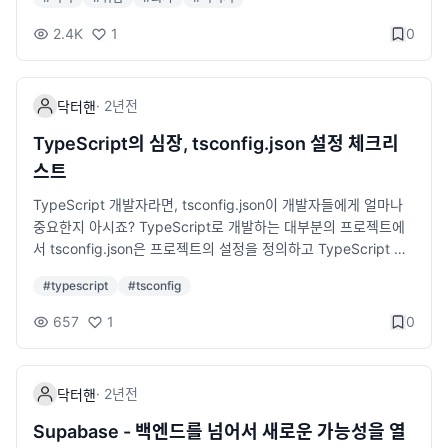
인하기현재 어떤 앱이 패치를 적용했는지, 어떤 앱이 여전히 느린
한 준비가 필요합니다. 몇 번의 이직 경험을 토대로 개발자가 이직
상태인지 정리된 사이트가 있습니다:👉 https://avarayr.github.i
을 준비할 때 반드시 해야 할 것들을 정리해보겠습니다. 1. 이직의
2.4K
1
0
o/shamelectron/이 사이트는 macOS 26 “Tahoe” 환경에서 Ele
목적을 명확히 하기 이직을 준비하기 전에 왜 이직을 하고 싶은지
ctron 앱들의 패치 진행 상황을 실시간으로 추적합니다.예를 들어
스스로에게 질문해보시기 바랍니다. 단순히 연봉을 올리기 위해서
“Fixed” 상태면 이미 해결된 앱, “Not fixed”면 아직 느려진 상태
인지, 더 좋은 기술 스택을 경험하고 싶은지, 업무 강도가 문제인지
·
2년
전
닥터핸
로 남아 있는 앱을 의미합니다.💬 개발자 입장에서의 불편함저 역
등을 명확히 해야 합니다. 목적이 명확해야 올바른 방향으로 후회
시 개발자로서 현재 이 문제를 체감하고 있습니다.예를 들어 Curs
없는 이직을 준비할 수 있습니다. 예를 들면, 현재 회사에서 어떤
TypeScript의 심장, tsconfig.json 설정 체크리
or, Postman, Dropbox 같은 주요 개발 툴이 Electron 기반으로
점이 불만인가? 내가 원하는 회사 문화는 무엇인가? 연봉, 기술 스
스트
만들어져 있는데, 이들 대부분이 아직 패치가 적용되지 않아 실행
택, 복지 중 가장 중요한 요소는 무엇인가? 이직 목적이 명확하지
속도가 평소보다 느리고 UI 반응이 버벅이는 상황입니다.이는 단
않을 때 발생하는 문제점 지원하는 기업을 선정하는 기준이 애매
TypeScript 개발자라면, tsconfig.json이 개발자들에게 얼마나
순히 불편함을 넘어, 개발 생산성에도 영향을 주는 문제입니다.특
해져 불필요한 지원을 하게 됨 면접 과정에서 본인이 원하는 방향
중요한지 아시죠? TypeScript로 개발하는 대부분의 프로젝트에
히 Cursor처럼 코드 편집이나 AI 통합 기능이 포함된 앱은 GPU
을 명확히 전달하지 못해 평가가 낮아질 가능성이 있음 이직 후에
서 tsconfig.json은 프로젝트의 설정을 정의하고 TypeScript 컴
렌더링 성능 저하의 영향을 크게 받습니다.🧠 결론macOS 26 “T
도 만족스럽지 않아 다시 이직을 고민하는 상황이 발생할 수 있음
파일러가 동작하는 방식을 결정하는 핵심 파일입니다. 이 글에서
#
typescript
#
tsconfig
ahoe”에서 Electron 기반 앱이 느려지는 현상은 일시적인 호환성
연봉 상승만을 목표로 했을 경우, 업무 만족도가 낮아질 위험이 있
는 2ality 블로그에서 다룬 내용을 기반으로 tsconfig.json의 주요
문제로,Electron 최신 버전으로의 업데이트를 통해 대부분 해결될
음 2. 이력서 및 포트폴리오 정리하기 이직을 준비할 때 가장 먼저
개념과 활용법을 살펴보겠습니다. TypeScript를 사용 중이거나
657
1
0
수 있습니다.하지만 사용자는 직접 이 문제를 해결할 수 없고, 각
해야 할 것은 이력서와 포트폴리오 정리입니다. 많은 개발자들이
도입을 고려 중인 분들에게 도움이 되고자 기본 개념부터 예제까
앱 개발자들의 패치 릴리즈를 기다려야 하는 상황입니다.macOS
이력서를 최신 상태로 유지하지 않다가 급하게 이직할 때 업데이
지 정리해보았습니다. tsconfig.json이란 무엇인가? tsconfig.jso
“Tahoe” 사용자라면, 위 사이트(shamelectron)를 참고해사용하
트하는 경우가 많습니다. 평소에 간단하게라도 이력서 관리를 해
n은 TypeScript 프로젝트의 컴파일러 옵션과 파일을 정의하는 구
·
2년
전
닥터핸
는 앱의 업데이트 여부를 수시로 확인해보시길 권장합니다.
두면 좋습니다. 이력서 작성 팁 과거보다는 최근 프로젝트 경험과
성 파일입니다. 이 파일을 통해 TypeScript 컴파일러인 tsc가 어
성과를 중심으로 작성하기 단순한 업무 나열이 아닌, 본인의 기여
떤 파일을 컴파일할지, 어떤 규칙을 적용할지, 어떤 출력을 생성할
Supabase - 백엔드를 넘어서 새로운 가능성을 열
도와 결과를 설명하기 사용하는 기술 스택을 명확히 정리하기 (예:
지를 결정할 수 있어요. 기본 구조 다음은 간단한 tsconfig.json