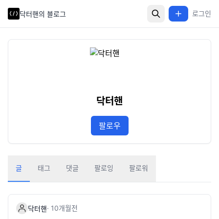
로그인
닥터핸의 블로그
닥터핸
팔로우
글
태그
댓글
팔로잉
팔로워
·
10개월
전
닥터핸