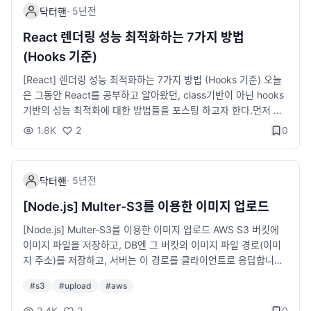
되는 내용인 것 같네요 🤔
·
5년
전
닥터핸
React 렌더링 성능 최적화하는 7가지 방법
(Hooks 기준)
[React] 렌더링 성능 최적화하는 7가지 방법 (Hooks 기준) 오늘
은 그동안 React를 공부하고 알아왔던, class기반이 아닌 hooks
기반의 성능 최적화에 대한 방법들을 포스팅 하고자 한다.먼저 컴
포넌트의 리렌더링 되는 조건은 아래와 같다.부모에서 전달받은 p
1.8K
2
0
rops가 변경될때부모 컴포넌트가 리렌더링 될 때자신의 state vel
og.io React 개발 시 알아두면 좋은 성능 최적화 방법들을 설명하
고 있음.🙂 useMemo React.memo 컴포넌트 메모이제이션 use
·
5년
전
닥터핸
Callback 자식 컴포넌트의 props로 객체를 넘겨줄 경우 변형하
지말고 넘겨주기 컴포넌트를 매핑할 때에는 key값으로 index를
[Node.js] Multer-S3를 이용한 이미지 업로드
사용하지 않는다. useState의 함수형 업데이트 Input에 onChag
[Node.js] Multer-S3를 이용한 이미지 업로드 AWS S3 버킷에
e 최적화
이미지 파일을 저장하고, DB엔 그 버킷의 이미지 파일 경로(이미
지 주소)를 저장하고, 서버는 이 경로를 클라이언트로 응답합니다.
velog.io 아마존의 AWS의 S3에 이미지를 업로드하고 업로드한
#
s3
#
upload
#
aws
URL 경로는 DB에 저장하고자 하는 경우 Multer-S3와 AWS-SD
K 모듈을 이용하여 구현하는 방법을 설명합니다😊 const multer
2.4K
2
0