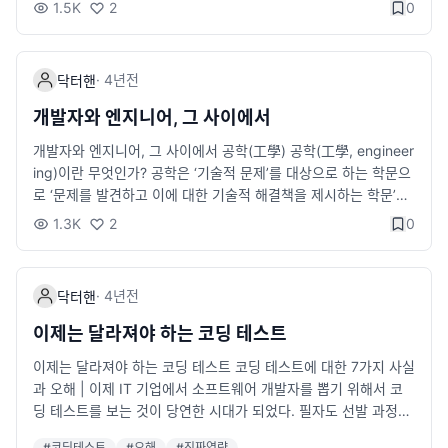
1.5K
2
0
·
4년
전
닥터핸
개발자와 엔지니어, 그 사이에서
개발자와 엔지니어, 그 사이에서 공학(工學) 공학(工學, engineer
ing)이란 무엇인가? 공학은 ‘기술적 문제’를 대상으로 하는 학문으
로 ‘문제를 발견하고 이에 대한 기술적 해결책을 제시하는 학문’이
라고 정의할 수 있다. 여기서 문제란 작게는 자동차 부품일 수도 있
1.3K
2
0
고, 크게는 교통 체증 문제나 전 지구적인 기후 변화 문제까지 다양
하다. 즉 공학은 인간의 삶의 질을 향상시키기 위하여 과학적 지식
과 기술을 이용하여 인간에게 유용한 제품을 만드는 학문이다. [네
·
4년
전
닥터핸
이버 지식백과 ― 공학의 개념] 책을 쓰고 개발을 하면서 종종 드
는 생각이 있다면, 나는 개발자인가? 엔지니어인가? 이다. 개발자
이제는 달라져야 하는 코딩 테스트
를 지칭하는 표현으로는 개발자, 엔지니어, 프로그래머, 그리고 코
이제는 달라져야 하는 코딩 테스트 코딩 테스트에 대한 7가지 사실
더가 있는데, 여기서 개발자와 엔지니어는 본질적으로 무엇이 다
과 오해 | 이제 IT 기업에서 소프트웨어 개발자를 뽑기 위해서 코
른가에 대한 고민해본 결과.. pronist.dev 나는 개발자~
딩 테스트를 보는 것이 당연한 시대가 되었다. 필자도 선발 과정
에 직-간접적으로 참여하면서 코딩 테스트 문제를 출제하기도 했
#
코딩테스트
#
오해
#
진짜역량