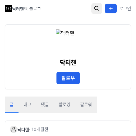
로그인
닥터핸의 블로그
닥터핸
팔로우
글
태그
댓글
팔로잉
팔로워
·
10개월
전
닥터핸