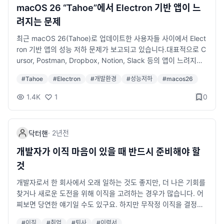
macOS 26 “Tahoe”에서 Electron 기반 앱이 느
려지는 문제
최근 macOS 26(Tahoe)로 업데이트한 사용자들 사이에서 Elect
ron 기반 앱의 성능 저하 문제가 보고되고 있습니다.대표적으로 C
ursor, Postman, Dropbox, Notion, Slack 등의 앱이 느려지거
나 UI 반응이 둔해지는 현상이 나타나고 있습니다.🔍 문제의 원인
#
Tahoe
#
Electron
#
개발환경
#
성능저하
#
macos26
이 문제는 macOS 자체의 변화라기보다 Electron 런타임의 호환
성 이슈에서 비롯된 것으로 알려져 있습니다.Electron은 크로스
1.4K
1
0
플랫폼 데스크톱 앱을 만들 때 사용하는 프레임워크로, Chromiu
m과 Node.js 위에서 작동합니다.Tahoe 업데이트 이후 일부 Elec
tron 버전(특히 v30 이하)에서 렌더링 성능 저하 및 UI 지연 현상
·
2년
전
닥터핸
이 발생하고 있으며, 이는 내부 그래픽 API나 윈도우 컴포지팅 방
식의 변경과 관련이 있는 것으로 추정됩니다.🧩 해결 방법: Electr
개발자가 이직 마음이 있을 때 반드시 준비해야 할
on 패치 업데이트다행히도 문제를 해결할 수 있는 패치가 이미 El
것
ectron 측에서 배포되었습니다.즉, 앱 개발자가 Electron의 최신
버전(예: v31 이상)을 적용하여 다시 빌드하면 대부분의 성능 문제
개발자로서 한 회사에서 오래 일하는 것도 좋지만, 더 나은 기회를
가 해결됩니다.하지만 일반 사용자는 이 패치를 직접 적용할 수 없
찾거나 새로운 도전을 위해 이직을 고려하는 경우가 많습니다. 어
습니다.각 앱의 개발자 또는 회사가 Electron 버전을 업데이트한
찌보면 당연한 얘기일 수도 있구요. 하지만 무작정 이직을 결정하
새 버전을 릴리즈해야만 문제가 해결됩니다.⏳ 현재 패치 상황 확
는 건 쉽지 않고, 자칫 잘못된 선택을 내릴 수도 있기 때문에 철저
#
이직
#
취업
#
퇴사
#
이력서