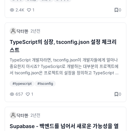
인하기현재 어떤 앱이 패치를 적용했는지, 어떤 앱이 여전히 느린
한 준비가 필요합니다. 몇 번의 이직 경험을 토대로 개발자가 이직
상태인지 정리된 사이트가 있습니다:👉 https://avarayr.github.i
을 준비할 때 반드시 해야 할 것들을 정리해보겠습니다. 1. 이직의
2.4K
1
0
o/shamelectron/이 사이트는 macOS 26 “Tahoe” 환경에서 Ele
목적을 명확히 하기 이직을 준비하기 전에 왜 이직을 하고 싶은지
ctron 앱들의 패치 진행 상황을 실시간으로 추적합니다.예를 들어
스스로에게 질문해보시기 바랍니다. 단순히 연봉을 올리기 위해서
“Fixed” 상태면 이미 해결된 앱, “Not fixed”면 아직 느려진 상태
인지, 더 좋은 기술 스택을 경험하고 싶은지, 업무 강도가 문제인지
·
2년
전
닥터핸
로 남아 있는 앱을 의미합니다.💬 개발자 입장에서의 불편함저 역
등을 명확히 해야 합니다. 목적이 명확해야 올바른 방향으로 후회
시 개발자로서 현재 이 문제를 체감하고 있습니다.예를 들어 Curs
없는 이직을 준비할 수 있습니다. 예를 들면, 현재 회사에서 어떤
TypeScript의 심장, tsconfig.json 설정 체크리
or, Postman, Dropbox 같은 주요 개발 툴이 Electron 기반으로
점이 불만인가? 내가 원하는 회사 문화는 무엇인가? 연봉, 기술 스
스트
만들어져 있는데, 이들 대부분이 아직 패치가 적용되지 않아 실행
택, 복지 중 가장 중요한 요소는 무엇인가? 이직 목적이 명확하지
속도가 평소보다 느리고 UI 반응이 버벅이는 상황입니다.이는 단
않을 때 발생하는 문제점 지원하는 기업을 선정하는 기준이 애매
TypeScript 개발자라면, tsconfig.json이 개발자들에게 얼마나
순히 불편함을 넘어, 개발 생산성에도 영향을 주는 문제입니다.특
해져 불필요한 지원을 하게 됨 면접 과정에서 본인이 원하는 방향
중요한지 아시죠? TypeScript로 개발하는 대부분의 프로젝트에
히 Cursor처럼 코드 편집이나 AI 통합 기능이 포함된 앱은 GPU
을 명확히 전달하지 못해 평가가 낮아질 가능성이 있음 이직 후에
서 tsconfig.json은 프로젝트의 설정을 정의하고 TypeScript 컴
렌더링 성능 저하의 영향을 크게 받습니다.🧠 결론macOS 26 “T
도 만족스럽지 않아 다시 이직을 고민하는 상황이 발생할 수 있음
파일러가 동작하는 방식을 결정하는 핵심 파일입니다. 이 글에서
#
typescript
#
tsconfig
ahoe”에서 Electron 기반 앱이 느려지는 현상은 일시적인 호환성
연봉 상승만을 목표로 했을 경우, 업무 만족도가 낮아질 위험이 있
는 2ality 블로그에서 다룬 내용을 기반으로 tsconfig.json의 주요
문제로,Electron 최신 버전으로의 업데이트를 통해 대부분 해결될
음 2. 이력서 및 포트폴리오 정리하기 이직을 준비할 때 가장 먼저
개념과 활용법을 살펴보겠습니다. TypeScript를 사용 중이거나
657
1
0
수 있습니다.하지만 사용자는 직접 이 문제를 해결할 수 없고, 각
해야 할 것은 이력서와 포트폴리오 정리입니다. 많은 개발자들이
도입을 고려 중인 분들에게 도움이 되고자 기본 개념부터 예제까
앱 개발자들의 패치 릴리즈를 기다려야 하는 상황입니다.macOS
이력서를 최신 상태로 유지하지 않다가 급하게 이직할 때 업데이
지 정리해보았습니다. tsconfig.json이란 무엇인가? tsconfig.jso
“Tahoe” 사용자라면, 위 사이트(shamelectron)를 참고해사용하
트하는 경우가 많습니다. 평소에 간단하게라도 이력서 관리를 해
n은 TypeScript 프로젝트의 컴파일러 옵션과 파일을 정의하는 구
·
2년
전
닥터핸
는 앱의 업데이트 여부를 수시로 확인해보시길 권장합니다.
두면 좋습니다. 이력서 작성 팁 과거보다는 최근 프로젝트 경험과
성 파일입니다. 이 파일을 통해 TypeScript 컴파일러인 tsc가 어
성과를 중심으로 작성하기 단순한 업무 나열이 아닌, 본인의 기여
떤 파일을 컴파일할지, 어떤 규칙을 적용할지, 어떤 출력을 생성할
Supabase - 백엔드를 넘어서 새로운 가능성을 열
도와 결과를 설명하기 사용하는 기술 스택을 명확히 정리하기 (예:
지를 결정할 수 있어요. 기본 구조 다음은 간단한 tsconfig.json