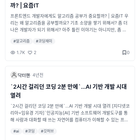
한 코드를 작성할 수 있는 엔지니어입니다.
ransformers.js v3.2.0 릴리스 노트
까? | 요즘IT
프론트엔드 개발자에게도 알고리즘 공부가 중요할까? | 요즘IT 우
리는 왜 알고리즘을 공부할까요? 기초 소양을 쌓기 위해서? 좀 더
나은 개발자가 되기 위해서? 아주 틀린 이야기는 아니지만, 좀 더
솔직하게 얘기해 보겠습니다. 아마 대부분은 코딩 테스트를 통과
#
알고리즘
#
코딩재미
하기 위해 알고리즘을 공부하고 있을 겁니다. 프론트엔드 개발자
라면 ‘일단 서비스부터 잘 만들어야 할 것 같은데, 알고리즘은 또
1.7K
2
0
언제 배우냐?’라며 막막한 마음이 들었던 것이 사실입니다. 저도
이런 고민을 했던 입장으로써, 오늘은 프론트엔드 개발자의 관점
에서 알고리즘 공부의 중요성에 대해 솔직하게 이야기해보고자 합
·
4년
전
닥터핸
니다. yozm.wishket.com 알고리즘에 너무 얽매이지 말자
`2시간 걸리던 코딩 2분 만에`...AI 기반 개발 시대
열려
`2시간 걸리던 코딩 2분 만에`...AI 기반 개발 시대 열려 [지디넷코
리아=임유경 기자]`인공지능[AI] 기반 소프트웨어 개발도구를 통
해 사람과 대화할 때 쓰는 자연어를 컴퓨터가 이해할 수 있는 프로
그래밍 언어로 news.zum.com 점점 발전하네요
#
ai
#
코딩
#
깃허브