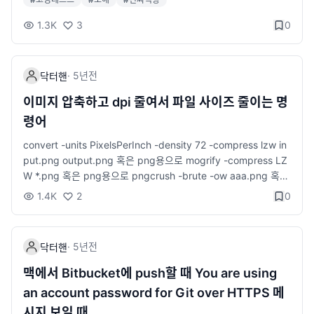
고 평가 과정에 참여하기도 했다. 개발자 역량 중에서 코드를 작성
하는 역량이 중요하다는 것은 누구나 동의할 것이다. 그렇지만 오
1.3K
3
0
직 코딩 테스트만 잘하는 것을 바라지는 않는다. 이제 brunch.co.
kr 공감~🙂
·
5년
전
닥터핸
이미지 압축하고 dpi 줄여서 파일 사이즈 줄이는 명
령어
convert -units PixelsPerInch -density 72 -compress lzw in
put.png output.png 혹은 png용으로 mogrify -compress LZ
W *.png 혹은 png용으로 pngcrush -brute -ow aaa.png 혹은
jpg용으로 jpegoptim *.jpg --strip-all 혹은 png용으로 optipn
1.4K
2
0
g aaa.png 한꺼번에 처리할 때는 # jpg 여러 파일 한꺼번에 처리
할때는 find . -name "*.jpg" -exec jpegoptim --strip-all {} \;
# png 한꺼번에 처리할때는 find . -name "*.png" -exec sudo
·
5년
전
닥터핸
pngcrush -ow {} \; # 혹은 find . -type f -iname "*.png" -prin
t0 | xargs -I {} -0 optipng -o5 -quiet -keep -preserve -log
맥에서 Bitbucket에 push할 때 You are using
optipng.log "{}" 참고로 png 파일에 적용시 CPU를 많이 차지함
an account password for Git over HTTPS 메
시지 보일 때