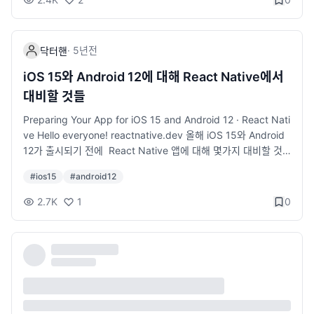
= require('multer'); const multerS3 = require('multer-s3'); c
onst aws = require('aws-sdk'); aws.config.loadFromPath(_
_dirname + '/../config/s3.json'); const s3 = new aws.S3(); c
·
5년
전
닥터핸
onst upload = multer({ storage: multerS3({ s3: s3, bucket:
'YOUR BUCKET NAME', acl: 'public-read', contentType: mu
iOS 15와 Android 12에 대해 React Native에서
lterS3.AUTO_CONTENT_TYPE, key: function (req, file, cb)
대비할 것들
{ cb(null, `${Date.now()}_${file.originalname}`); }, }), }); mo
dule.exports = upload;
Preparing Your App for iOS 15 and Android 12 · React Nati
ve Hello everyone! reactnative.dev 올해 iOS 15와 Android
12가 출시되기 전에 React Native 앱에 대해 몇가지 대비할 것
들입니다. iOS 15 퀵타입 바 퀵타입 바는 키보드 상단에서 몇가
#
ios15
#
android12
지 단어를 추천하는 기능입니다. iOS 15에서는 autoCorrect를 f
alse로 지정해도 퀵타입 바가 비활성화되지 않습니다. 퀵타입 바
2.7K
1
0
를 숨기려면 spellCheck도 false로 지정해야 합니다. 이 때 TextI
nput에서 빨간 줄이 있는 맞춤법 검사도 비활성화 됩니다. 즉, 퀵
타입 바가 없는 맞춤법 검사는 더 이상 지원하지 않습니다. <TextI
nput placeholder="something" autoCorrect={false} spellC
heck={false} /> 투명 네비게이션 바 iOS 15는 내용을 끝까지
위로 스크롤 했을 때만 네비게이션 바가 투명해집니다. 이 문제를
해결하려면 https://developer.apple.com/forums/thread/68