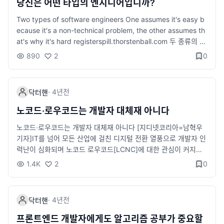
o-text', 'phi-3.5-vision'); const result = await visualReason
당신은 어떤 타입의 엔지니어입니까?
무 환경에서는 이 경계가 모호해질 수 있으므로 규칙적으로 휴식
er(['frame1.png', 'frame2.png', 'frame3.png']); console.log
Two types of software engineers One assumes it's easy b
을 취하는 습관을 가지는 것이 중요합니다. 5. 식습관과 수면 관리
(result); 위 코드는 이미지 시퀀스를 분석하여 텍스트를 생성하는
ecause it's a non-technical problem, the other assumes th
건강한 간식 추천 집중력을 높이고 몸에 좋은 간식을 추천합니다.
방법을 보여줍니다. phi-3.5-vision 모델은 이미지 데이터를 기반
at's why it's hard registerspill.thorstenball.com 두 종류의 엔
과자같은 것 보다는 아무래도 건강에 좋겠죠? 견과류 (아몬드, 호
으로 한 뛰어난 추론 능력을 제공합니다. EXAONE: 영어와 한국어
지니어가 있습니다. 첫 번째 유형은 문제를 해결하려는 엔지니어
두 등) 신선한 과일 (바나나, 사과 등) 요거트 수면 습관 하루의 컨
텍스트 생성 EXAONE은 영어와 한국어 모두에서 고품질의 텍스
890
2
0
입니다. 이들은 자신의 코드가 기능을 충실히 수행하고 문제를 해
디션과 건강을 좌우하는 건 역시 수면입니다. 규칙적인 수면 시간
트 생성을 지원하는 다국어 모델입니다. 이를 통해 다양한 언어 환
결하는 것에 집중합니다. 이들은 코드가 돌아가는 것을 보는 것에
과 충분한 휴식은 집중력을 높이는 데 필수입니다. 잠들기 전 스마
경에서 자연스러운 텍스트 생성이 가능합니다. 예시 코드: import
대해 만족을 느끼며, 이를 성취감으로 느낍니다. 두 번째 유형은
트폰 사용을 줄이고 침실 환경을 어둡고 조용하게 만들어보세요.
{ pipeline } from '@huggingface/transformers'; const textG
·
4년
전
닥터핸
어떻게 코드가 돌아가는지에 집중하는 엔지니어입니다. 이들은 코
마무리 건강은 개발자가 최고의 퍼포먼스를 내기 위한 기본 조건
enerator = await pipeline('text-generation', 'exaone'); cons
드가 어떻게 동작하는지, 자신이 작성한 코드가 어떤 영향을 미치
입니다. 포모도로 기법처럼 간단한 루틴부터 하나씩 시작해보세
노코드·로우코드는 개발자 대체재 아니다
t result = await textGenerator('안녕하세요, 오늘 날씨는'); con
는지에 대해 깊이 있는 이해를 추구합니다. 이들은 보통 자신이 작
요. 몸과 마음이 건강해야 더 좋은 코드를 작성할 수 있다는 사실을
sole.log(result); 위 코드는 EXAONE 모델을 사용해 주어진 텍스
노코드·로우코드는 개발자 대체재 아니다 [지디넷코리아=남혁우
성한 코드를 깊이 있는 이해를 바탕으로 최적화하고 성능을 향상
잊지 마세요. 작은 실천이 큰 결과를 가져올 것입니다.
트의 이어지는 내용을 생성하는 방법을 보여줍니다. 한국어와 영
기자]IT를 넘어 모든 산업에 걸친 디지털 전환 열풍으로 개발자 인
시키는 데 주력합니다. 이러한 두 유형의 엔지니어는 각각 장단점
어를 지원하기 때문에 다국어 애플리케이션에서 유용하게 사용할
력난이 심화되며 노코드 로우코드[LCNC]에 대한 관심이 커지고
이 있습니다. 문제 해결에 집중하는 엔지니어는 빠르게 결과물을
수 있습니다. 버그 수정 및 기타 개선 사항 이번 릴리스에서는 여러
news.zum.com 그것이 무엇이든 결국 그것을 만들 개발자가 필
제공할 수 있으며, 기능적인 면에서 코드를 신뢰할 수 있습니다. 반
1.4K
2
0
버그 수정과 성능 개선이 이루어졌습니다. 자세한 내용은 릴리스
요하겠죠.
면 코드 동작에 집중하는 엔지니어는 보다 최적화된 코드를 제공
노트를 참고하세요. Transformers.js v3.2.0은 웹 개발자들에게
할 수 있으며, 성능 문제나 복잡한 에러를 발견하고 수정하는 데 능
강력한 AI 기능을 손쉽게 통합할 수 있는 도구를 제공합니다. 특히,
숙합니다. 그러나 가장 좋은 소프트웨어 엔지니어는 이 두 가지
서버 없이 브라우저에서 직접 모델을 실행할 수 있어 웹 애플리케
·
4년
전
닥터핸
특성을 모두 지니는 엔지니어입니다. 즉, 코드가 기능적인 면에서
이션의 가능성을 크게 확장시킵니다. 새로운 모델들과 기능을 활
잘 작동하면서도 성능이 뛰어나며, 이해하기 쉽고 확장하기 용이
프론트엔드 개발자에게도 알고리즘 공부가 중요할
용하여 더욱 혁신적인 웹 서비스를 개발해보시기 바랍니다. 출처 T