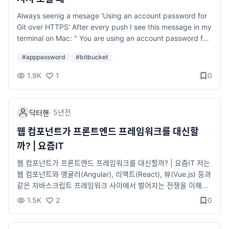
Always seenig a mesage 'Using an account password for
Git over HTTPS' After every push I see this message in my
terminal on Mac: " You are using an account password for
Git over HTTPS. Beginning March 1, 2022, users are requir
#
apppassword
#
bitbucket
ed to use app passwords remote: for Git over HTTPS. To
avoid any disruptions, change the password used in your
1.9K
1
0
Git client remote: to an app pass... community.atlassian.co
m I have MacOS, I connect to BitBucket over HTTPS. I did
not have GCM. This is how I solved the problem: 1. Instal
·
5년
전
닥터핸
l GCM: brew tap microsoft/git brew install --cask git-cred
ential-manager-core See details: https://docs.github.co
웹 컴포넌트가 프론트엔드 프레임워크를 대신할
m/en/get-started/getting-started-with-git/caching-your-g
까? | 요즘IT
ithub-credentials-in-git 2. Create BitBucket app passwor
d. See steps: https://bitbucket.org/blog/deprecating-atla
웹 컴포넌트가 프론트엔드 프레임워크를 대신할까? | 요즘IT 저는
ssian-account-password-for-bitbucket-api-and-git-activit
웹 컴포넌트와 앵귤러(Angular), 리액트(React), 뷰(Vue.js) 등과
y 3. When I push first time, GCM asked my password. An
같은 자바스크립트 프레임워크 사이에서 벌어지는 전쟁을 이해할
d I did not see the remote message anymore 위 설정 후 gi
수 없습니다. 오히려 이 둘을 결합하면 훨씬 쉽고 효율적인 프론트
1.5K
2
0
t push 하면 Atlassian 로그인 창이 뜸. 이 때 패스워드 부분에 위
엔드 개발이 가능합니다. yozm.wishket.com 웹 사이트를 리액
에서 생성한 App Password를 입력하여 로그인하면 됨.
트나 뷰로 개발하는 것에 대한 의문이 항상 있었는데 조금은 답이