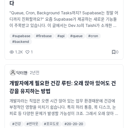
다
Java, Spring Boot, AWS 등) 가독성이 좋은 형식 유지하기 (너
예제입니다. { "compilerOptions": { "target": "ES6", "modul
무 길지 않게 A4 한두 장 이내) 포트폴리오 준비 포트폴리오는 프
e": "CommonJS", "strict": true, "outDir": "./dist" }, "includ
"Queue, Cron, Background Tasks까지? Supabase는 정말 어
론트엔드/백엔드 개발자 모두에게 중요합니다. 프론트엔드 개발
e": ["src/**/*"], "exclude": ["node_modules", "dist"] } 설명
디까지 진화할까요?" 요즘 Supabase가 제공하는 새로운 기능들
자: 개인 블로그나 Github, 실제 서비스 배포 경험 백엔드 개발자:
compilerOptions: 컴파일러의 동작 방식을 설정합니다. target:
이 주목받고 있습니다. 이 글에서는 Dev.to의 Taishi가 소개한 Su
프로젝트 아키텍처 다이어그램, API 설계, 성능 개선 사례같은 게
컴파일된 JavaScript의 ECMAScript 버전을 설정합니다. modul
pabase의 새로운 기능들을 살펴보고, 실용적인 예제와 함께 그
#
supabase
#
firebase
#
api
#
queue
#
cron
있으면 좋음. 풀스택 개발자: 실제 운영되는 서비스 링크, GitHub
e: 모듈 시스템을 정의합니다. strict: TypeScript의 엄격 모드를
가능성을 탐구해보겠습니다. Supabase란 무엇인가요? Supaba
#
backend
레포지토리 있다면 공유 특히 네이버, 카카오, 토스, 배달의민족 등
활성화합니다. outDir: 컴파일된 파일이 저장될 디렉터리를 지정
se는 Firebase의 오픈소스 대안으로 시작된 프로젝트로, 데이터
IT 기업들의 채용 과정에서 포트폴리오와 코드 리뷰가 중요한 평
합니다. include: 컴파일 대상이 되는 파일이나 디렉터리를 지정합
베이스, 인증, 실시간 업데이트, 서버리스 함수 등 다양한 기능을
1.2K
1
0
가 요소가 될 수 있습니다. 3. 기술 면접 및 코딩 테스트 준비하기
니다. exclude: 컴파일에서 제외할 파일이나 디렉터리를 지정합
제공합니다. 최근 Supabase는 Queue, Cron, Background Ta
국내 규모있는 IT 기업은 기술 면접과 코딩 테스트를 진행합니다.
니다. 주요 설정 옵션 compilerOptions에서 중요한 설정들 아래
sks 등 백엔드 기능을 강화하며 개발자들에게 더 많은 도구를 제
코딩 테스트를 보는 곳을 지원한다면 오랜만에 면접을 보게 되면
는 자주 사용되는 주요 설정들입니다. target JavaScript로 트랜
공하고 있습니다. 이런 기능은 특히 서버리스(Serverless) 환경에
·
2년
전
닥터핸
당황할 수 있으므로 미리 준비하는 것이 중요합니다. 코딩 테스트
스파일링될 ECMAScript 버전을 설정합니다. 예: "ES5", "ES6",
서 애플리케이션을 개발하는 데 유용합니다. 이번 글에서는 최근
준비 방법 프로그래머스, 백준, 코딩테스트 대비 문제 연습하기 자
"ES2020" module 모듈 시스템을 정의합니다. 예: "CommonJ
강화된 Queue, Cron, Background Tasks에 대해서 소개합니
개발자에게 필요한 건강 루틴: 오래 앉아 있어도 건
료구조, 알고리즘 (정렬, 탐색, DP, BFS/DFS 등) 개념 복습하기 S
S", "ESNext", "AMD" Tip: Node.js 환경에서는 CommonJS를,
다. 새로운 기능 살펴보기 1. Queue Queue는 작업을 대기열에
강을 유지하는 방법
QL 문제 및 DB 설계 연습하기 JavaScript, Python, Java 등 사
최신 브라우저에서는 ESNext를 주로 사용합니다. strict TypeSc
추가하고 순차적으로 실행할 수 있는 기능입니다. 복잡한 작업을
용하는 언어의 최신 트렌드 파악하기 기술 면접 대비 프로젝트 경
ript의 모든 엄격 모드를 활성화합니다. 엄격 모드가 활성화되면
관리하거나, 대량의 데이터를 처리할 때 유용합니다. 예제 코드: i
개발자라는 직업은 오랜 시간 앉아 있는 업무 환경때문에 건강에
험을 기반으로 예상 질문 정리하기 CS 기본 지식 복습 (운영체제,
문법 검사를 강력하게 해줍니다. paths와 baseUrl 프로젝트 내에
mport { createQueue } from 'supabase-functions'; const q
부정적인 영향을 미치기 쉽습니다. 특히 허리 통증, 목 디스크, 눈
네트워크, 디자인 패턴 등) 모의 면접 진행해보기 (동료 개발자나
서 모듈을 더 간단히 import할 수 있도록 도와줍니다. { "compile
ueue = createQueue('email-sender'); queue.on('process', a
피로 등 다양한 문제가 발생할 가능성이 크죠. 그래서 오래 앉아 있
AI 면접 도구 활용) 국내 주요 IT 기업(네이버, 카카오, 쿠팡 등)의
rOptions": { "baseUrl": "./", "paths": { "@components/*":
sync (job) => { await sendEmail(job.data); }); Supabase의
어도 건강을 유지할 수 있는 방법과 실천 가능한 루틴을 제안해 볼
#
건강
#
번아웃
#
포모도로
#
20-20-20
면접 방식 분석하기 4. 희망하는 기업 리서치하기 막연하게 여러
["src/components/*"] } } } 위 설정으로 다음과 같은 단축 impo
Queue는 Deno 환경에서 실행되며, 작업의 실패와 재시도를 자동
까 합니다. 1. 앉아 있는 시간을 줄이는 방법 개발을 하다보면 오랜