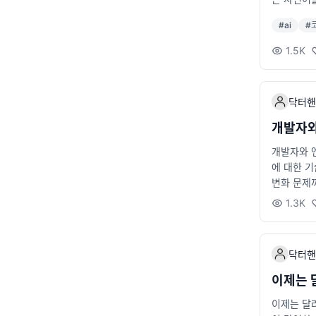
#
ai
#
1.5K
닥터핸
개발자와
개발자와 엔
에 대한 기
변화 문제
버 지식백과
1.3K
발자, 엔지
자~
닥터핸
이제는 
이제는 달라