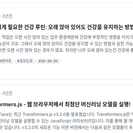
ude": ["src/**/*"], "exclude": ["node_modules", "build"] } 주요
계가 좁아서 마지막까지 좋은 이미지를 남기는 것이 중요합니다. 마무리 이직을
ue.on('process', async (job) => { await sendEmail(job.data);
onJS 모듈과의 호환성을 향상시킵니다. paths: 모듈 경로를 간단히 설정할 수 있습
합니다. (참고로 Supabase는 내부적으로 Deno를 사용하여 서버리스 함수 (Edge
 기본 tsconfig.json 파일을 생성하려면 tsc --init 명령어를 사용하세
·
2년
전
 런타임 위에서 작동하며, 타입스크립트를 기본 언어로 사용합니다.) 2. Cron 
tsconfig.json을 자동으로 인식해 코드 작성과 디버깅을 도와줍니다. 타입 추론과
하거나, 매주 보고서를 생성할 때 사용할 수 있습니다. 예제 코드: import { schedule }
avaScript 프로젝트를 TypeScript로 전환할 때는 allowJs 옵션을 활성화
게 필요한 건강 루틴: 오래 앉아 있어도 건강을 유지하는 방
) => { await cleanupDatabase(); }); 표준 CRON 표현식을 사용
Script 프로젝트에서 꼭 필요한 설정 파일입니다. 올바르게 설정하면 프로젝
직업은 오랜 시간 앉아 있는 업무 환경때문에 건강에 부정적인 영향을 미치기 쉽
입니다. 3. Background Tasks Background Tasks는 비동기 작
면 팀 협업과 개발 속도를 모두 개선할 수 있어요. TypeScript를 도입하거나 
성이 크죠. 그래서 오래 앉아 있어도 건강을 유지할 수 있는 방법과 실천 가능한
터 분석)을 배경에서 실행할 수 있습니다. 예제 코드: import { createTask } from 
대, tsconfig.json은 단순히 설정 파일 그 이상입니다. 개발 환경을 최적화하
면 오랜 시간 앉아 있는 경우가 많죠. 하지만 너무 오래 앉아 있는건 건강에 좋
essor'); await task.dispatch({ imageId: '1234' }); 이 기
번 기회에 을 좀 더 이해하는 기회가 되었길 바랍니다✨
 집중 시간을 반복하며 중간중간 일어나 움직이는 것만으로도 큰 효과를 얻을 수 
upabase의 새로운 기능으로 개발 가능한 애플리케이션 이메일 마케팅 플랫폼: 
#
번아웃
#
포모도로
#
20-20-20
 동안 휴식을 취하는 Pomodoro(포모도로) 기법은 건강을 챙기면서도 생산
이터 분석 결과를 주기적으로 생성하기. 이미지 업로드 서비스: Background T
 통해 몸을 풀어보세요. 관련해서 이걸 도와주는 웹사이트나 앱도 많습니다. http
드 기능을 제공하며, 개발자가 애플리케이션에 집중할 수 있도록 돕고 있습니다.
투브에서 "pomodoro"로 검색하시면 다양한 포모도로 영상을 보실 수 있어
에게는 최적의 선택이 될 것 같습니다.
는데요. 스탠딩 데스크를 활용하면 장시간 앉아 있는 습관을 줄이고 더 활동적인
올려 사용하는 제품도 있으니 부담 없이 시작할 수 있습니다. 2. 간단한 운동
·
2년
전
에 오래 앉아 있으면 허리와 어깨에 무리가 가기 때문에 틈틈이 스트레칭과 가벼
기 쉽습니다. 아래는 간단히 따라 할 수 있는 스트레칭 예시입니다. 목 스트레
formers.js - 웹 브라우저에서 최첨단 머신러닝 모델을 실행!
끼고 머리 위로 들어 올립니다. 허리 스트레칭: 한쪽 다리를 의자 위로 올리고
 Face는 최근 Transformers.js v3.2.0을 발표했습니다. Transformers
에 등을 대고 90도로 앉은 자세를 유지합니다. 발뒤꿈치 들기: 의자에 앉아 발뒤
러닝 모델을 실행할 수 있는 JavaScript 라이브러리입니다. 이를 통해 웹 
일 모니터를 보는 개발자이기에 눈 건강을 신경쓰지 않을 수 없죠. 눈 건강을 
수 있습니다. v3.2.0의 새로운 기능 이번 버전에서는 다음과 같은 모델들이 추가되
분마다 20초 동안 20피트(약 6미터) 거리의 물체를 바라보세요. 이 습관은 눈