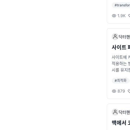
제한적인 
블루라이트
#
transfo
저에서 직접 구
줄이는 야간
c-speech-
중요하다고
1.9K
esult.
줄이고 정서
를 추출합니
m 번아웃
하는 모델입
하는 습관을
닥터핸
uggingfac
도 건강에 
ame1.pn
인 수면 
사이트 
만들고, ph
은 개발자
사이트에 
이미지 프레
를 작성할 
적용하는 방
m '@huggi
시를 유지한다는
ner(['f
유효기한 he
hi-3.5
#
최적화
드플레어 
두에서 고품
정을 확인
pipeline 
879
사용중인 자
enerato
했다. 아
니다. 한
수정과 성능
닥터핸
할 수 있
과 기능을 
맥에서 