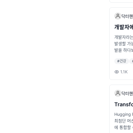
}, "incl
근 이 업
r'); que
p: Comm
자동으로 관리
프로젝트에서
닥터핸
는 Deno
Code는 
데이터를 정리
전환 기존 J
개발자에
async (
은 Type
개발자라는 
되니 효율적
절히 활용하
발생할 가능
지 처리, 데이
세요. 요컨
발을 하다보
ge-proc
까요. 이
법처럼 짧은
입니다. S
#
건강
업 후 5분
on으로 데
이나 산책을
력한 백엔
1.1K
습니다. 유
1인 개발자
용하고 있
책상 위에 
닥터핸
다. 의자
근육이 뭉치
Trans
손을 깍지 
Hugging
스쿼트: 벽
최첨단 머신
규칙 하루종
에 통합할 
니다. 20