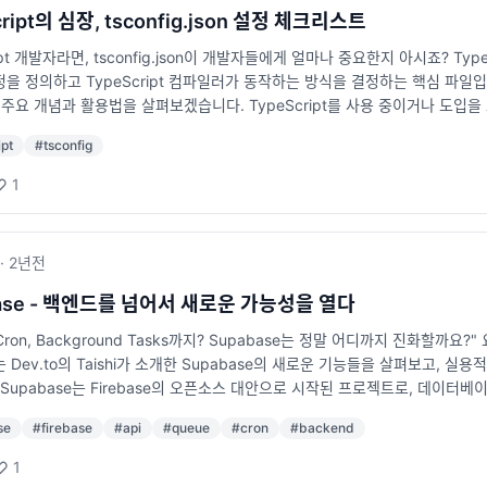
아닌, 본인의 기여도와 결과를 설명하기 사용하는 기술 스택을 명확히 정리하기 (예: 
cript의 심장, tsconfig.json 설정 체크리스트
길지 않게 A4 한두 장 이내) 포트폴리오 준비 포트폴리오는 프론트엔드/백엔드
ipt 개발자라면, tsconfig.json이 개발자들에게 얼마나 중요한지 아시죠? Typ
 실제 서비스 배포 경험 백엔드 개발자: 프로젝트 아키텍처 다이어그램, API 설계
을 정의하고 TypeScript 컴파일러가 동작하는 방식을 결정하는 핵심 파일입니다
, GitHub 레포지토리 있다면 공유 특히 네이버, 카카오, 토스, 배달의민족
on의 주요 개념과 활용법을 살펴보겠습니다. TypeScript를 사용 중이거나 
될 수 있습니다. 3. 기술 면접 및 코딩 테스트 준비하기 국내 규모있는 IT 
 tsconfig.json이란 무엇인가? tsconfig.json은 TypeScript 프
다면 오랜만에 면접을 보게 되면 당황할 수 있으므로 미리 준비하는 것이 중요합
ipt
#
tsconfig
ipt 컴파일러인 tsc가 어떤 파일을 컴파일할지, 어떤 규칙을 적용할지, 어떤 출력
하기 자료구조, 알고리즘 (정렬, 탐색, DP, BFS/DFS 등) 개념 복습하기 SQL 문
입니다. { "compilerOptions": { "target": "ES6", "module": "CommonJS", "str
 최신 트렌드 파악하기 기술 면접 대비 프로젝트 경험을 기반으로 예상 질문 정
1
": ["node_modules", "dist"] } 설명 compilerOptions: 컴파일러의 동
진행해보기 (동료 개발자나 AI 면접 도구 활용) 국내 주요 IT 기업(네이버, 카
니다. module: 모듈 시스템을 정의합니다. strict: TypeScript의 엄격
여러 기업에 지원하는 것보다는, 자신이 가고 싶은 회사의 정보를 미리 조사하는
nclude: 컴파일 대상이 되는 파일이나 디렉터리를 지정합니다. exclude: 
 어떤 서비스를 제공하는지 파악 기술 블로그를 통해 기술 스택 및 개발 문화 
·
2년
전
Options에서 중요한 설정들 아래는 자주 사용되는 주요 설정들입니다. target Ja
악 직원 후기 및 기업 문화 조사 잡플래닛, 블라인드 등을 활용하여 실제 직원 
"ES6", "ES2020" module 모듈 시스템을 정의합니다. 예: "CommonJS", "ES
한 정보 수집 기존 동료나 업계 지인을 통해 회사 내부 분위기 확인 컨퍼런스,
ase - 백엔드를 넘어서 새로운 가능성을 열다
 ESNext를 주로 사용합니다. strict TypeScript의 모든 엄격 모드
면 금융감독원 전자공시시스템(DART) 활용 스타트업의 경우 투자 현황 및 
, Cron, Background Tasks까지? Supabase는 정말 어디까지 진화할
aseUrl 프로젝트 내에서 모듈을 더 간단히 import할 수 있도록 도와줍니다. { "compiler
 중요한 요소입니다. 지인 찬스나 온라인 커뮤니티를 통해 정보를 얻으면 좋은 
 Dev.to의 Taishi가 소개한 Supabase의 새로운 기능들을 살펴보고, 실
["src/components/*"] } } } 위 설정으로 다음과 같은 단축 import가 가능해집니다. 
 있는 회사가 있는지 물어보기 국내 개발자 커뮤니티(뎁스노트, Okky 등)에서 정
Supabase는 Firebase의 오픈소스 대안으로 시작된 프로젝트로, 데이터베
de include: 특정 파일이나 디렉터리만 컴파일 대상으로 지정합니다. 예: "src/
Fest 등) 링크드인에서 활동하는 방법도 있음 많은 IT 스타트업에서는 내부 
근 Supabase는 Queue, Cron, Background Tasks 등 백엔드 
리를 컴파일에서 제외합니다. 예: "node_modules"를 제외하여 불필요한 파일을
 있습니다. 6. 현재 회사와 원만하게 퇴사 준비하기 이직을 결정했다면, 현재
se
#
firebase
#
api
#
queue
#
cron
#
backend
스(Serverless) 환경에서 애플리케이션을 개발하는 데 유용합니다. 이번 글에서는 
ct 프로젝트에서는 다음과 같은 설정이 일반적입니다. { "compilerOptions": { "targe
너 있는 퇴사는 개발자로서 평판을 지키는 데 큰 도움이 됩니다. 퇴사 준비 체
 새로운 기능 살펴보기 1. Queue Queue는 작업을 대기열에 추가하고 순
true, "baseUrl": "./", "paths": { "@hooks/*": ["src/hooks/*"], "@utils/*": 
1
함) 주요 업무 및 프로젝트 인수인계 문서 작성 Git, 서버, 문서 등 필요한 자
처리할 때 유용합니다. 예제 코드: import { createQueue } from 'supabase-