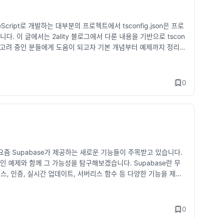
Java, Spring Boot, AWS 등) 가독성이 좋은 형식 유지하
 개발자 모두에게 중요합니다. 프론트엔드 개발자: 개인 블로그나 G
eScript로 개발하는 대부분의 프로젝트에서 tsconfig.json은 프로
, 성능 개선 사례같은 게 있으면 좋음. 풀스택 개발자: 실제 운영되는
. 이 글에서는 2ality 블로그에서 다룬 내용을 기반으로 tscon
 등 IT 기업들의 채용 과정에서 포트폴리오와 코드 리뷰가 중요한 평
도입을 고려 중인 분들에게 도움이 되고자 기본 개념부터 예제까지 정리해
기업은 기술 면접과 코딩 테스트를 진행합니다. 코딩 테스트를 보는 곳
로젝트의 컴파일러 옵션과 파일을 정의하는 구성 파일입니다. 이 파일을 통해 T
니다. 코딩 테스트 준비 방법 프로그래머스, 백준, 코딩테스트 대
을 생성할지를 결정할 수 있어요. 기본 구조 다음은 간단한 tsconfi
제 및 DB 설계 연습하기 JavaScript, Python, Java 등 사용
ict": true, "outDir": "./dist" }, "include": ["src/**/*"],
리하기 CS 기본 지식 복습 (운영체제, 네트워크, 디자인 패턴 등)
0
작 방식을 설정합니다. target: 컴파일된 JavaScript의 ECMAScript 버
카오, 쿠팡 등)의 면접 방식 분석하기 4. 희망하는 기업 리서치하기
 모드를 활성화합니다. outDir: 컴파일된 파일이 저장될 디렉터리를 지정
 것이 중요합니다. 기업 조사 방법 공식 웹사이트 및 기술 블로그
컴파일에서 제외할 파일이나 디렉터리를 지정합니다. 주요 설정 옵션 co
확인 채용 공고 분석 요구하는 기술 및 업무 내용 확인 연봉 및 복
vaScript로 트랜스파일링될 ECMAScript 버전을 설정합니다. 예:
리뷰 확인 사내 분위기, 야근 문화, 복지 제도 등의 정보를 얻기 네
Next", "AMD" Tip: Node.js 환경에서는 CommonJS를, 최신 브
 밋업에서 현직자들과 교류 기업 재무 상태 및 성장 가능성 확인 상
를 활성화합니다. 엄격 모드가 활성화되면 문법 검사를 강력하게 해줍니다.
최근 성장세 확인 5. 네트워크를 활용하기 이직을 준비할 때 네트워
까요?" 요즘 Supabase가 제공하는 새로운 기능들이 주목받고 있습니다.
Options": { "baseUrl": "./", "paths": { "@compone
기회를 잡을 확률이 높아집니다. 네트워킹 방법 기존 동료 및 친구
용적인 예제와 함께 그 가능성을 탐구해보겠습니다. Supabase란 무
import { Button } from "@components/Button"; include
보 교류 컨퍼런스, 밋업, 개발자 행사 참석 (AWS Summit, G
이스, 인증, 실시간 업데이트, 서버리스 함수 등 다양한 기능을 제공
**/*"는 src 폴더의 모든 파일을 포함합니다. exclude: 특정 파일
추천을 통한 채용이 활발하기 때문에, 지인을 통한 추천이 서류 합격률
기능을 강화하며 개발자들에게 더 많은 도구를 제공하고 있습니다. 이런 기능은
 제외합니다. 실전 예제: React 프로젝트에서 tsconfig.json
 회사와의 관계도 원만하게 유지하는 것이 중요합니다. 잘 정리된 인
최근 강화된 Queue, Cron, Background Tasks에 대해서
t": "ES6", "module": "ESNext", "jsx": "react-jsx",
크리스트 최소 1개월 전에 퇴사 의사를 밝히기 (보통 1~2개월 전
차적으로 실행할 수 있는 기능입니다. 복잡한 작업을 관리하거나, 대
["src/utils/*"] }, "outDir": "./build", "esModuleInterop": true
0
료 정리 남아 있는 연차 소진 및 퇴사 후 건강보험, 연금 등 정리 은
functions'; const queue = createQueue('email-sende