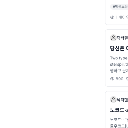
#
백색소음
1.4K
닥터핸
당신은 
Two types
stersp
행하고 문
코드가 돌
890
추구합니다
각각 장단
작에 집중
닥터핸
트웨어 엔
용이한 코
노코드·
노코드·로
로우코드[L