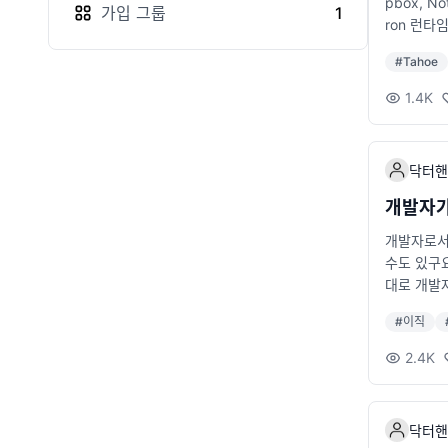
pbox, 
가입
그룹
1
ron 런타
ode.js
#
Tahoe
그래픽 AP
가 이미 E
1.4K
다.하지만 
결됩니다.⏳
github.
닥터핸
면 이미 해
고 있습니다
개발자가
실행 속도가
개발자로서
편집이나 A
수도 있구요
상은 일시적
대로 개발자
앱 개발자들
스로에게 
를 수시로
#
이직
다. 목적이
인가? 연봉
2.4K
불필요한 
을 고민하는
때 가장 
닥터핸
가 많습니