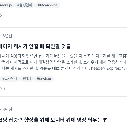
디바이스에서도 빠르고 정확한 자동 음성 인식을 제공하는 모델입니다. 이를 통
 차단 안경은 장시간 모니터를 사용하는 개발자들에게 필수품이 되어가고 있습니다
rmers.js
#
음성인식
#
Moonshine
현할 수 있습니다. 예시 코드: import { pipeline } from '@huggingface/transf
 모드(Night Shift)를 사용할 수 있으니 설정을 확인해보시기 바랍니다. 4
recognition', 'onnx-community/moonshine-tiny-ONNX'); const result = 
 할 수도 있죠. 번아웃을 예방하고 집중력을 유지하려면 일과 휴식의 균형을
1
text); 위 코드에서는 pipeline 함수를 사용하여 음성 인식 파이프라인을 생성하고
적 안정을 찾는 데 도움을 줍니다. 하루 5분이라도 눈을 감고 호흡에 집중해 보세요
다. Phi-3.5 Vision: 다중 프레임 이미지 이해 및 추론 Phi-3.5 Vis
 예방하기 업무 시간과 개인 시간을 최대한 명확히 구분하세요. 특히 원격 근무
니다. 이를 통해 비디오 분석이나 이미지 시퀀스 처리와 같은 작업을 효율적으로 수행할 수
 가지는 것이 중요합니다. 5. 식습관과 수면 관리 건강한 간식 추천 집중력을
·
3년
전
e/transformers'; const visualReasoner = await pipeline('image-to-text',
좋겠죠? 견과류 (아몬드, 호두 등) 신선한 과일 (바나나, 사과 등) 요거트 
g', 'frame2.png', 'frame3.png']); console.log(result); 위
시간과 충분한 휴식은 집중력을 높이는 데 필수입니다. 잠들기 전 스마트폰 사용
페이지 캐시가 안될 때 확인할 것들
i-3.5-vision 모델을 활용하여 연속된 이미지 프레임을 분석합니다. Phi-3.5 V
가 최고의 퍼포먼스를 내기 위한 기본 조건입니다. 포모도로 기법처럼 간단한 
캐시가 적용되지 않으면 뒤로가기 버튼을 눌렀을 때 무조건 페이지를 새로고침
임을 분석하여 복잡한 시각적 이해와 추론을 수행하는 모델입니다. 비디오 분석이나 이미
수 있다는 사실을 잊지 마세요. 작은 실천이 큰 결과를 가져올 것입니다.
법과 마지막으로 내가 해결했던 방법을 소개한다. 브라우저 캐시 적용하거나 확
ngface/transformers'; const visualReasoner = await pipeline('image-to
 캐시를 추가한다. PHP를 예로 들면 아래와 같다. header('Expires: ' . gmdate('D
rame1.png', 'frame2.png', 'frame3.png']); console.log(res
ader("Cache-control: public, max-age=".(60*60*24), true
-vision 모델은 이미지 데이터를 기반으로 한 뛰어난 추론 능력을 제공합니다. E
#
브라우저
#
캐시
#
tawk.to
같은 프록시 서비스를 쓰고 있다면 해당 서비스에 캐시 설정이 원하는 대로 되
질의 텍스트 생성을 지원하는 다국어 모델입니다. 이를 통해 다양한 언어 환경에서
하거나 "Cache" 메뉴에서 설정을 확인하다. 3. 사용중인 자바스크립트 라
} from '@huggingface/transformers'; const textGenerator = await pipeli
1
바스크립트 라이브러리가 캐시를 방해하는 경우가 있다. 나같은 경우 tawk.
r('안녕하세요, 오늘 날씨는'); console.log(result); 위 코드는 EX
무리 찾아도 캐시 문제가 해결되지 않느다면 사용중인 자바스크립트 라이브러리
국어와 영어를 지원하기 때문에 다국어 애플리케이션에서 유용하게 사용할 수 있습
 개선이 이루어졌습니다. 자세한 내용은 릴리스 노트를 참고하세요. Transforme
·
3년
전
는 도구를 제공합니다. 특히, 서버 없이 브라우저에서 직접 모델을 실행할 수 
활용하여 더욱 혁신적인 웹 서비스를 개발해보시기 바랍니다. 출처 Transformers
코딩 집중력 향상을 위해 모니터 위에 영상 띄우는 법