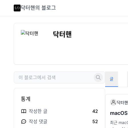
닥터핸의 블로그
닥터핸
글
통계
닥터핸
작성한 글
42
macOS
작성 댓글
52
최근 mac