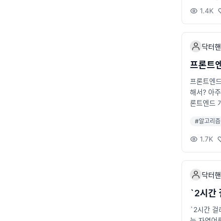
1.4K
닥터핸
프론트엔
프론트엔드 
해서? 아주
론트엔드 개
을 했던 입
#
알고리즘
즘에 너무
1.7K
닥터핸
`2시간 
`2시간 걸
는 자연어를