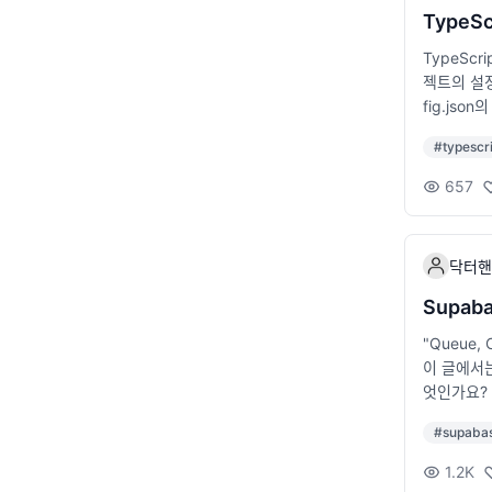
무 나열이 
TypeS
기 (너무 
TypeScr
ithub,
젝트의 설정
서비스 링크
fig.js
가 요소가 
보았습니다.
을 지원한
#
typescr
ypeScr
비 문제 연습
g.json 예제
하는 언어의
657
"exclude
모의 면접 
전을 설정합
막연하게 
합니다. i
확인 기업이
닥터핸
mpiler
지 수준 파
"ES5", 
트워크를 통
Supab
라우저에서는
장 기업이라
"Queue
paths와 b
크는 매우
이 글에서는
nts/*": 
들에게 관심
엇인가요? 
와 exclu
DG Dev
합니다. 최
이나 디렉터
을 높일 수
#
supaba
특히 서버리
설정하기 Rea
수인계와 매
소개합니다.
"strict": 
1.2K
공지가 적절
량의 데이터를 