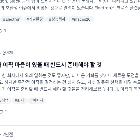
Notion, Slack 등의 앱이 느려지거나 UI 반응이 둔해지는 현상이 나타나고 있
임의 호환성 이슈에서 비롯된 것으로 알려져 있습니다.Electron은 크로스 플랫
 위에서 작동합니다.Tahoe 업데이트 이후 일부 Electron 버전(특히 v30 이
#
Electron
#
개발환경
#
성능저하
#
macos26
I나 윈도우 컴포지팅 방식의 변경과 관련이 있는 것으로 추정됩니다.🧩 해결 방법
lectron 측에서 배포되었습니다.즉, 앱 개발자가 Electron의 최신 버전(예
1
일반 사용자는 이 패치를 직접 적용할 수 없습니다.각 앱의 개발자 또는 회사가 
 현재 패치 상황 확인하기현재 어떤 앱이 패치를 적용했는지, 어떤 앱이 여전히 느린
io/shamelectron/이 사이트는 macOS 26 “Tahoe” 환경에서 Electro
·
2년
전
결된 앱, “Not fixed”면 아직 느려진 상태로 남아 있는 앱을 의미합니다.
.예를 들어 Cursor, Postman, Dropbox 같은 주요 개발 툴이 Elect
 이직 마음이 있을 때 반드시 준비해야 할 것
 평소보다 느리고 UI 반응이 버벅이는 상황입니다.이는 단순히 불편함을 넘어,
 한 회사에서 오래 일하는 것도 좋지만, 더 나은 기회를 찾거나 새로운 도전을
I 통합 기능이 포함된 앱은 GPU 렌더링 성능 저하의 영향을 크게 받습니다.🧠 결론
. 하지만 무작정 이직을 결정하는 건 쉽지 않고, 자칫 잘못된 선택을 내릴 수
인 호환성 문제로,Electron 최신 버전으로의 업데이트를 통해 대부분 해결될
가 이직을 준비할 때 반드시 해야 할 것들을 정리해보겠습니다. 1. 이직의 목
의 패치 릴리즈를 기다려야 하는 상황입니다.macOS “Tahoe” 사용자라면, 위
질문해보시기 바랍니다. 단순히 연봉을 올리기 위해서인지, 더 좋은 기술 스택을
 확인해보시길 권장합니다.
#
취업
#
퇴사
#
이력서
 명확해야 올바른 방향으로 후회없는 이직을 준비할 수 있습니다. 예를 들면, 
, 기술 스택, 복지 중 가장 중요한 요소는 무엇인가? 이직 목적이 명확하지 
1
지원을 하게 됨 면접 과정에서 본인이 원하는 방향을 명확히 전달하지 못해 평
 상황이 발생할 수 있음 연봉 상승만을 목표로 했을 경우, 업무 만족도가 낮아
먼저 해야 할 것은 이력서와 포트폴리오 정리입니다. 많은 개발자들이 이력서를
·
2년
전
다. 평소에 간단하게라도 이력서 관리를 해두면 좋습니다. 이력서 작성 팁 과