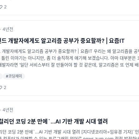
2
·
4년
전
드 개발자에게도 알고리즘 공부가 중요할까? | 요즘IT
개발자에게도 알고리즘 공부가 중요할까? | 요즘IT 우리는 왜 알고리즘을 공부
 틀린 이야기는 아니지만, 좀 더 솔직하게 얘기해 보겠습니다. 아마 대부분은
발자라면 ‘일단 서비스부터 잘 만들어야 할 것 같은데, 알고리즘은 또 언제 배
장으로써, 오늘은 프론트엔드 개발자의 관점에서 알고리즘 공부의 중요성에 대해 
#
코딩재미
 얽매이지 말자
2
·
4년
전
걸리던 코딩 2분 만에`...AI 기반 개발 시대 열려
리던 코딩 2분 만에`...AI 기반 개발 시대 열려 [지디넷코리아=임유경 기자]
 컴퓨터가 이해할 수 있는 프로그래밍 언어로 news.zum.com 점점 발전하