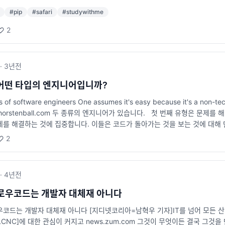
#
pip
#
safari
#
studywithme
2
·
3년
전
어떤 타입의 엔지니어입니까?
 of software engineers One assumes it's easy because it's a non-tech
ill.thorstenball.com 두 종류의 엔지니어가 있습니다. 첫 번째 유형은
제를 해결하는 것에 집중합니다. 이들은 코드가 돌아가는 것을 보는 것에 대해 
아가는지에 집중하는 엔지니어입니다. 이들은 코드가 어떻게 동작하는지, 자신
2
. 이들은 보통 자신이 작성한 코드를 깊이 있는 이해를 바탕으로 최적화하고
점이 있습니다. 문제 해결에 집중하는 엔지니어는 빠르게 결과물을 제공할 수 있
하는 엔지니어는 보다 최적화된 코드를 제공할 수 있으며, 성능 문제나 복잡한
·
4년
전
지니어는 이 두 가지 특성을 모두 지니는 엔지니어입니다. 즉, 코드가 기능적인
드를 작성할 수 있는 엔지니어입니다.
로우코드는 개발자 대체재 아니다
우코드는 개발자 대체재 아니다 [지디넷코리아=남혁우 기자]IT를 넘어 모든 
CNC]에 대한 관심이 커지고 news.zum.com 그것이 무엇이든 결국 그것