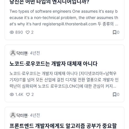
o-text', 'phi-3.5-vision'); const result = await visualReason
당신은 어떤 타입의 엔지니어입니까?
무 환경에서는 이 경계가 모호해질 수 있으므로 규칙적으로 휴식
er(['frame1.png', 'frame2.png', 'frame3.png']); console.log
Two types of software engineers One assumes it's easy b
을 취하는 습관을 가지는 것이 중요합니다. 5. 식습관과 수면 관리
(result); 위 코드는 이미지 시퀀스를 분석하여 텍스트를 생성하는
ecause it's a non-technical problem, the other assumes th
건강한 간식 추천 집중력을 높이고 몸에 좋은 간식을 추천합니다.
방법을 보여줍니다. phi-3.5-vision 모델은 이미지 데이터를 기반
at's why it's hard registerspill.thorstenball.com 두 종류의 엔
과자같은 것 보다는 아무래도 건강에 좋겠죠? 견과류 (아몬드, 호
으로 한 뛰어난 추론 능력을 제공합니다. EXAONE: 영어와 한국어
지니어가 있습니다. 첫 번째 유형은 문제를 해결하려는 엔지니어
두 등) 신선한 과일 (바나나, 사과 등) 요거트 수면 습관 하루의 컨
텍스트 생성 EXAONE은 영어와 한국어 모두에서 고품질의 텍스
890
2
0
입니다. 이들은 자신의 코드가 기능을 충실히 수행하고 문제를 해
디션과 건강을 좌우하는 건 역시 수면입니다. 규칙적인 수면 시간
트 생성을 지원하는 다국어 모델입니다. 이를 통해 다양한 언어 환
결하는 것에 집중합니다. 이들은 코드가 돌아가는 것을 보는 것에
과 충분한 휴식은 집중력을 높이는 데 필수입니다. 잠들기 전 스마
경에서 자연스러운 텍스트 생성이 가능합니다. 예시 코드: import
대해 만족을 느끼며, 이를 성취감으로 느낍니다. 두 번째 유형은
트폰 사용을 줄이고 침실 환경을 어둡고 조용하게 만들어보세요.
{ pipeline } from '@huggingface/transformers'; const textG
·
4년
전
닥터핸
어떻게 코드가 돌아가는지에 집중하는 엔지니어입니다. 이들은 코
마무리 건강은 개발자가 최고의 퍼포먼스를 내기 위한 기본 조건
enerator = await pipeline('text-generation', 'exaone'); cons
드가 어떻게 동작하는지, 자신이 작성한 코드가 어떤 영향을 미치
입니다. 포모도로 기법처럼 간단한 루틴부터 하나씩 시작해보세
노코드·로우코드는 개발자 대체재 아니다
t result = await textGenerator('안녕하세요, 오늘 날씨는'); con
는지에 대해 깊이 있는 이해를 추구합니다. 이들은 보통 자신이 작
요. 몸과 마음이 건강해야 더 좋은 코드를 작성할 수 있다는 사실을
sole.log(result); 위 코드는 EXAONE 모델을 사용해 주어진 텍스
노코드·로우코드는 개발자 대체재 아니다 [지디넷코리아=남혁우
성한 코드를 깊이 있는 이해를 바탕으로 최적화하고 성능을 향상
잊지 마세요. 작은 실천이 큰 결과를 가져올 것입니다.
트의 이어지는 내용을 생성하는 방법을 보여줍니다. 한국어와 영
기자]IT를 넘어 모든 산업에 걸친 디지털 전환 열풍으로 개발자 인
시키는 데 주력합니다. 이러한 두 유형의 엔지니어는 각각 장단점
어를 지원하기 때문에 다국어 애플리케이션에서 유용하게 사용할
력난이 심화되며 노코드 로우코드[LCNC]에 대한 관심이 커지고
이 있습니다. 문제 해결에 집중하는 엔지니어는 빠르게 결과물을
수 있습니다. 버그 수정 및 기타 개선 사항 이번 릴리스에서는 여러
news.zum.com 그것이 무엇이든 결국 그것을 만들 개발자가 필
제공할 수 있으며, 기능적인 면에서 코드를 신뢰할 수 있습니다. 반
1.4K
2
0
버그 수정과 성능 개선이 이루어졌습니다. 자세한 내용은 릴리스
요하겠죠.
면 코드 동작에 집중하는 엔지니어는 보다 최적화된 코드를 제공
노트를 참고하세요. Transformers.js v3.2.0은 웹 개발자들에게
할 수 있으며, 성능 문제나 복잡한 에러를 발견하고 수정하는 데 능
강력한 AI 기능을 손쉽게 통합할 수 있는 도구를 제공합니다. 특히,
숙합니다. 그러나 가장 좋은 소프트웨어 엔지니어는 이 두 가지
서버 없이 브라우저에서 직접 모델을 실행할 수 있어 웹 애플리케
·
4년
전
닥터핸
특성을 모두 지니는 엔지니어입니다. 즉, 코드가 기능적인 면에서
이션의 가능성을 크게 확장시킵니다. 새로운 모델들과 기능을 활
잘 작동하면서도 성능이 뛰어나며, 이해하기 쉽고 확장하기 용이
프론트엔드 개발자에게도 알고리즘 공부가 중요할
용하여 더욱 혁신적인 웹 서비스를 개발해보시기 바랍니다. 출처 T