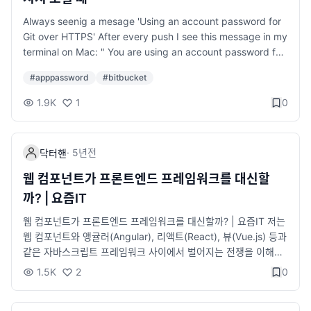
Always seenig a mesage 'Using an account password for
Git over HTTPS' After every push I see this message in my
terminal on Mac: " You are using an account password for
Git over HTTPS. Beginning March 1, 2022, users are requir
#
apppassword
#
bitbucket
ed to use app passwords remote: for Git over HTTPS. To
avoid any disruptions, change the password used in your
1.9K
1
0
Git client remote: to an app pass... community.atlassian.co
m I have MacOS, I connect to BitBucket over HTTPS. I did
not have GCM. This is how I solved the problem: 1. Instal
·
5년
전
닥터핸
l GCM: brew tap microsoft/git brew install --cask git-cred
ential-manager-core See details: https://docs.github.co
웹 컴포넌트가 프론트엔드 프레임워크를 대신할
m/en/get-started/getting-started-with-git/caching-your-g
까? | 요즘IT
ithub-credentials-in-git 2. Create BitBucket app passwor
d. See steps: https://bitbucket.org/blog/deprecating-atla
웹 컴포넌트가 프론트엔드 프레임워크를 대신할까? | 요즘IT 저는
ssian-account-password-for-bitbucket-api-and-git-activit
웹 컴포넌트와 앵귤러(Angular), 리액트(React), 뷰(Vue.js) 등과
y 3. When I push first time, GCM asked my password. An
같은 자바스크립트 프레임워크 사이에서 벌어지는 전쟁을 이해할
d I did not see the remote message anymore 위 설정 후 gi
수 없습니다. 오히려 이 둘을 결합하면 훨씬 쉽고 효율적인 프론트
1.5K
2
0
t push 하면 Atlassian 로그인 창이 뜸. 이 때 패스워드 부분에 위
엔드 개발이 가능합니다. yozm.wishket.com 웹 사이트를 리액
에서 생성한 App Password를 입력하여 로그인하면 됨.
트나 뷰로 개발하는 것에 대한 의문이 항상 있었는데 조금은 답이