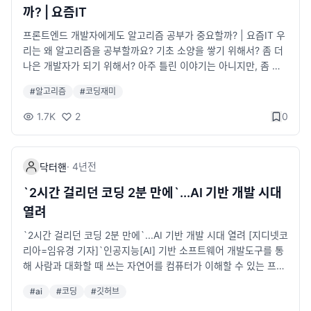
한 코드를 작성할 수 있는 엔지니어입니다.
ransformers.js v3.2.0 릴리스 노트
까? | 요즘IT
프론트엔드 개발자에게도 알고리즘 공부가 중요할까? | 요즘IT 우
리는 왜 알고리즘을 공부할까요? 기초 소양을 쌓기 위해서? 좀 더
나은 개발자가 되기 위해서? 아주 틀린 이야기는 아니지만, 좀 더
솔직하게 얘기해 보겠습니다. 아마 대부분은 코딩 테스트를 통과
#
알고리즘
#
코딩재미
하기 위해 알고리즘을 공부하고 있을 겁니다. 프론트엔드 개발자
라면 ‘일단 서비스부터 잘 만들어야 할 것 같은데, 알고리즘은 또
1.7K
2
0
언제 배우냐?’라며 막막한 마음이 들었던 것이 사실입니다. 저도
이런 고민을 했던 입장으로써, 오늘은 프론트엔드 개발자의 관점
에서 알고리즘 공부의 중요성에 대해 솔직하게 이야기해보고자 합
·
4년
전
닥터핸
니다. yozm.wishket.com 알고리즘에 너무 얽매이지 말자
`2시간 걸리던 코딩 2분 만에`...AI 기반 개발 시대
열려
`2시간 걸리던 코딩 2분 만에`...AI 기반 개발 시대 열려 [지디넷코
리아=임유경 기자]`인공지능[AI] 기반 소프트웨어 개발도구를 통
해 사람과 대화할 때 쓰는 자연어를 컴퓨터가 이해할 수 있는 프로
그래밍 언어로 news.zum.com 점점 발전하네요
#
ai
#
코딩
#
깃허브