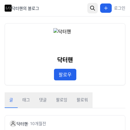
로그인
닥터핸의 블로그
닥터핸
팔로우
글
태그
댓글
팔로잉
팔로워
·
10개월
전
닥터핸