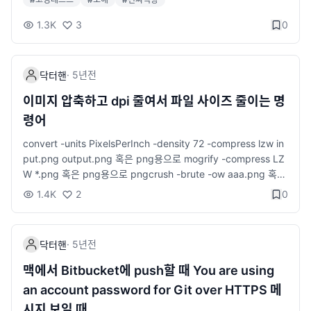
고 평가 과정에 참여하기도 했다. 개발자 역량 중에서 코드를 작성
하는 역량이 중요하다는 것은 누구나 동의할 것이다. 그렇지만 오
1.3K
3
0
직 코딩 테스트만 잘하는 것을 바라지는 않는다. 이제 brunch.co.
kr 공감~🙂
·
5년
전
닥터핸
이미지 압축하고 dpi 줄여서 파일 사이즈 줄이는 명
령어
convert -units PixelsPerInch -density 72 -compress lzw in
put.png output.png 혹은 png용으로 mogrify -compress LZ
W *.png 혹은 png용으로 pngcrush -brute -ow aaa.png 혹은
jpg용으로 jpegoptim *.jpg --strip-all 혹은 png용으로 optipn
1.4K
2
0
g aaa.png 한꺼번에 처리할 때는 # jpg 여러 파일 한꺼번에 처리
할때는 find . -name "*.jpg" -exec jpegoptim --strip-all {} \;
# png 한꺼번에 처리할때는 find . -name "*.png" -exec sudo
·
5년
전
닥터핸
pngcrush -ow {} \; # 혹은 find . -type f -iname "*.png" -prin
t0 | xargs -I {} -0 optipng -o5 -quiet -keep -preserve -log
맥에서 Bitbucket에 push할 때 You are using
optipng.log "{}" 참고로 png 파일에 적용시 CPU를 많이 차지함
an account password for Git over HTTPS 메
시지 보일 때