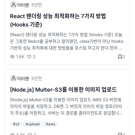
되는 내용인 것 같네요 🤔
·
5년
전
닥터핸
React 렌더링 성능 최적화하는 7가지 방법
(Hooks 기준)
[React] 렌더링 성능 최적화하는 7가지 방법 (Hooks 기준) 오늘
은 그동안 React를 공부하고 알아왔던, class기반이 아닌 hooks
기반의 성능 최적화에 대한 방법들을 포스팅 하고자 한다.먼저 컴
포넌트의 리렌더링 되는 조건은 아래와 같다.부모에서 전달받은 p
1.8K
2
0
rops가 변경될때부모 컴포넌트가 리렌더링 될 때자신의 state vel
og.io React 개발 시 알아두면 좋은 성능 최적화 방법들을 설명하
고 있음.🙂 useMemo React.memo 컴포넌트 메모이제이션 use
·
5년
전
닥터핸
Callback 자식 컴포넌트의 props로 객체를 넘겨줄 경우 변형하
지말고 넘겨주기 컴포넌트를 매핑할 때에는 key값으로 index를
[Node.js] Multer-S3를 이용한 이미지 업로드
사용하지 않는다. useState의 함수형 업데이트 Input에 onChag
[Node.js] Multer-S3를 이용한 이미지 업로드 AWS S3 버킷에
e 최적화
이미지 파일을 저장하고, DB엔 그 버킷의 이미지 파일 경로(이미
지 주소)를 저장하고, 서버는 이 경로를 클라이언트로 응답합니다.
velog.io 아마존의 AWS의 S3에 이미지를 업로드하고 업로드한
#
s3
#
upload
#
aws
URL 경로는 DB에 저장하고자 하는 경우 Multer-S3와 AWS-SD
K 모듈을 이용하여 구현하는 방법을 설명합니다😊 const multer
2.4K
2
0