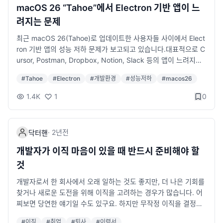
macOS 26 “Tahoe”에서 Electron 기반 앱이 느
려지는 문제
최근 macOS 26(Tahoe)로 업데이트한 사용자들 사이에서 Elect
ron 기반 앱의 성능 저하 문제가 보고되고 있습니다.대표적으로 C
ursor, Postman, Dropbox, Notion, Slack 등의 앱이 느려지거
나 UI 반응이 둔해지는 현상이 나타나고 있습니다.🔍 문제의 원인
#
Tahoe
#
Electron
#
개발환경
#
성능저하
#
macos26
이 문제는 macOS 자체의 변화라기보다 Electron 런타임의 호환
성 이슈에서 비롯된 것으로 알려져 있습니다.Electron은 크로스
1.4K
1
0
플랫폼 데스크톱 앱을 만들 때 사용하는 프레임워크로, Chromiu
m과 Node.js 위에서 작동합니다.Tahoe 업데이트 이후 일부 Elec
tron 버전(특히 v30 이하)에서 렌더링 성능 저하 및 UI 지연 현상
·
2년
전
닥터핸
이 발생하고 있으며, 이는 내부 그래픽 API나 윈도우 컴포지팅 방
식의 변경과 관련이 있는 것으로 추정됩니다.🧩 해결 방법: Electr
개발자가 이직 마음이 있을 때 반드시 준비해야 할
on 패치 업데이트다행히도 문제를 해결할 수 있는 패치가 이미 El
것
ectron 측에서 배포되었습니다.즉, 앱 개발자가 Electron의 최신
버전(예: v31 이상)을 적용하여 다시 빌드하면 대부분의 성능 문제
개발자로서 한 회사에서 오래 일하는 것도 좋지만, 더 나은 기회를
가 해결됩니다.하지만 일반 사용자는 이 패치를 직접 적용할 수 없
찾거나 새로운 도전을 위해 이직을 고려하는 경우가 많습니다. 어
습니다.각 앱의 개발자 또는 회사가 Electron 버전을 업데이트한
찌보면 당연한 얘기일 수도 있구요. 하지만 무작정 이직을 결정하
새 버전을 릴리즈해야만 문제가 해결됩니다.⏳ 현재 패치 상황 확
는 건 쉽지 않고, 자칫 잘못된 선택을 내릴 수도 있기 때문에 철저
#
이직
#
취업
#
퇴사
#
이력서