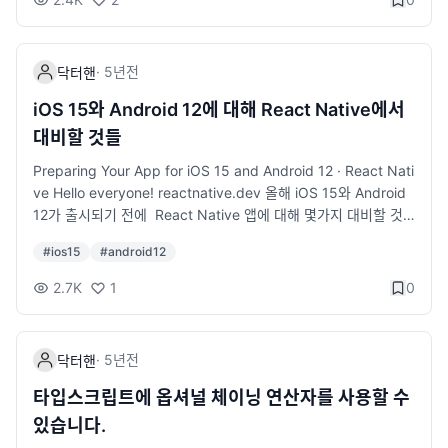
= require('multer'); const multerS3 = require('multer-s3'); c
onst aws = require('aws-sdk'); aws.config.loadFromPath(_
_dirname + '/../config/s3.json'); const s3 = new aws.S3(); c
·
5년
전
닥터핸
onst upload = multer({ storage: multerS3({ s3: s3, bucket:
'YOUR BUCKET NAME', acl: 'public-read', contentType: mu
iOS 15와 Android 12에 대해 React Native에서
lterS3.AUTO_CONTENT_TYPE, key: function (req, file, cb)
대비할 것들
{ cb(null, `${Date.now()}_${file.originalname}`); }, }), }); mo
dule.exports = upload;
Preparing Your App for iOS 15 and Android 12 · React Nati
ve Hello everyone! reactnative.dev 올해 iOS 15와 Android
12가 출시되기 전에 React Native 앱에 대해 몇가지 대비할 것
들입니다. iOS 15 퀵타입 바 퀵타입 바는 키보드 상단에서 몇가
#
ios15
#
android12
지 단어를 추천하는 기능입니다. iOS 15에서는 autoCorrect를 f
alse로 지정해도 퀵타입 바가 비활성화되지 않습니다. 퀵타입 바
2.7K
1
0
를 숨기려면 spellCheck도 false로 지정해야 합니다. 이 때 TextI
nput에서 빨간 줄이 있는 맞춤법 검사도 비활성화 됩니다. 즉, 퀵
타입 바가 없는 맞춤법 검사는 더 이상 지원하지 않습니다. <TextI
·
5년
전
닥터핸
nput placeholder="something" autoCorrect={false} spellC
heck={false} /> 투명 네비게이션 바 iOS 15는 내용을 끝까지
타입스크립트에 옵셔널 체이닝 연산자를 사용할 수
위로 스크롤 했을 때만 네비게이션 바가 투명해집니다. 이 문제를
있습니다.
해결하려면 https://developer.apple.com/forums/thread/68