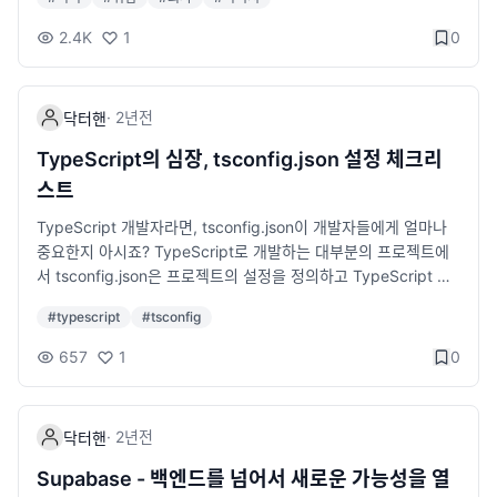
인하기현재 어떤 앱이 패치를 적용했는지, 어떤 앱이 여전히 느린
한 준비가 필요합니다. 몇 번의 이직 경험을 토대로 개발자가 이직
상태인지 정리된 사이트가 있습니다:👉 https://avarayr.github.i
을 준비할 때 반드시 해야 할 것들을 정리해보겠습니다. 1. 이직의
2.4K
1
0
o/shamelectron/이 사이트는 macOS 26 “Tahoe” 환경에서 Ele
목적을 명확히 하기 이직을 준비하기 전에 왜 이직을 하고 싶은지
ctron 앱들의 패치 진행 상황을 실시간으로 추적합니다.예를 들어
스스로에게 질문해보시기 바랍니다. 단순히 연봉을 올리기 위해서
“Fixed” 상태면 이미 해결된 앱, “Not fixed”면 아직 느려진 상태
인지, 더 좋은 기술 스택을 경험하고 싶은지, 업무 강도가 문제인지
·
2년
전
닥터핸
로 남아 있는 앱을 의미합니다.💬 개발자 입장에서의 불편함저 역
등을 명확히 해야 합니다. 목적이 명확해야 올바른 방향으로 후회
시 개발자로서 현재 이 문제를 체감하고 있습니다.예를 들어 Curs
없는 이직을 준비할 수 있습니다. 예를 들면, 현재 회사에서 어떤
TypeScript의 심장, tsconfig.json 설정 체크리
or, Postman, Dropbox 같은 주요 개발 툴이 Electron 기반으로
점이 불만인가? 내가 원하는 회사 문화는 무엇인가? 연봉, 기술 스
스트
만들어져 있는데, 이들 대부분이 아직 패치가 적용되지 않아 실행
택, 복지 중 가장 중요한 요소는 무엇인가? 이직 목적이 명확하지
속도가 평소보다 느리고 UI 반응이 버벅이는 상황입니다.이는 단
않을 때 발생하는 문제점 지원하는 기업을 선정하는 기준이 애매
TypeScript 개발자라면, tsconfig.json이 개발자들에게 얼마나
순히 불편함을 넘어, 개발 생산성에도 영향을 주는 문제입니다.특
해져 불필요한 지원을 하게 됨 면접 과정에서 본인이 원하는 방향
중요한지 아시죠? TypeScript로 개발하는 대부분의 프로젝트에
히 Cursor처럼 코드 편집이나 AI 통합 기능이 포함된 앱은 GPU
을 명확히 전달하지 못해 평가가 낮아질 가능성이 있음 이직 후에
서 tsconfig.json은 프로젝트의 설정을 정의하고 TypeScript 컴
렌더링 성능 저하의 영향을 크게 받습니다.🧠 결론macOS 26 “T
도 만족스럽지 않아 다시 이직을 고민하는 상황이 발생할 수 있음
파일러가 동작하는 방식을 결정하는 핵심 파일입니다. 이 글에서
#
typescript
#
tsconfig
ahoe”에서 Electron 기반 앱이 느려지는 현상은 일시적인 호환성
연봉 상승만을 목표로 했을 경우, 업무 만족도가 낮아질 위험이 있
는 2ality 블로그에서 다룬 내용을 기반으로 tsconfig.json의 주요
문제로,Electron 최신 버전으로의 업데이트를 통해 대부분 해결될
음 2. 이력서 및 포트폴리오 정리하기 이직을 준비할 때 가장 먼저
개념과 활용법을 살펴보겠습니다. TypeScript를 사용 중이거나
657
1
0
수 있습니다.하지만 사용자는 직접 이 문제를 해결할 수 없고, 각
해야 할 것은 이력서와 포트폴리오 정리입니다. 많은 개발자들이
도입을 고려 중인 분들에게 도움이 되고자 기본 개념부터 예제까
앱 개발자들의 패치 릴리즈를 기다려야 하는 상황입니다.macOS
이력서를 최신 상태로 유지하지 않다가 급하게 이직할 때 업데이
지 정리해보았습니다. tsconfig.json이란 무엇인가? tsconfig.jso
“Tahoe” 사용자라면, 위 사이트(shamelectron)를 참고해사용하
트하는 경우가 많습니다. 평소에 간단하게라도 이력서 관리를 해
n은 TypeScript 프로젝트의 컴파일러 옵션과 파일을 정의하는 구
·
2년
전
닥터핸
는 앱의 업데이트 여부를 수시로 확인해보시길 권장합니다.
두면 좋습니다. 이력서 작성 팁 과거보다는 최근 프로젝트 경험과
성 파일입니다. 이 파일을 통해 TypeScript 컴파일러인 tsc가 어
성과를 중심으로 작성하기 단순한 업무 나열이 아닌, 본인의 기여
떤 파일을 컴파일할지, 어떤 규칙을 적용할지, 어떤 출력을 생성할
Supabase - 백엔드를 넘어서 새로운 가능성을 열
도와 결과를 설명하기 사용하는 기술 스택을 명확히 정리하기 (예:
지를 결정할 수 있어요. 기본 구조 다음은 간단한 tsconfig.json