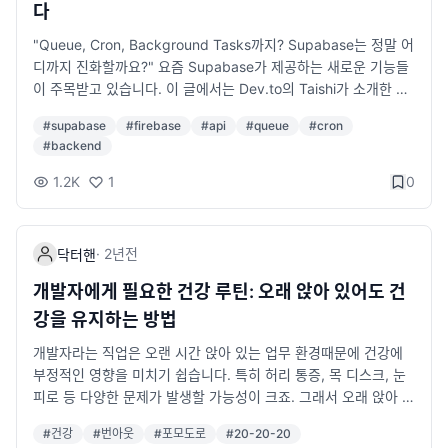
다
Java, Spring Boot, AWS 등) 가독성이 좋은 형식 유지하기 (너
예제입니다. { "compilerOptions": { "target": "ES6", "modul
무 길지 않게 A4 한두 장 이내) 포트폴리오 준비 포트폴리오는 프
e": "CommonJS", "strict": true, "outDir": "./dist" }, "includ
"Queue, Cron, Background Tasks까지? Supabase는 정말 어
론트엔드/백엔드 개발자 모두에게 중요합니다. 프론트엔드 개발
e": ["src/**/*"], "exclude": ["node_modules", "dist"] } 설명
디까지 진화할까요?" 요즘 Supabase가 제공하는 새로운 기능들
자: 개인 블로그나 Github, 실제 서비스 배포 경험 백엔드 개발자:
compilerOptions: 컴파일러의 동작 방식을 설정합니다. target:
이 주목받고 있습니다. 이 글에서는 Dev.to의 Taishi가 소개한 Su
프로젝트 아키텍처 다이어그램, API 설계, 성능 개선 사례같은 게
컴파일된 JavaScript의 ECMAScript 버전을 설정합니다. modul
pabase의 새로운 기능들을 살펴보고, 실용적인 예제와 함께 그
#
supabase
#
firebase
#
api
#
queue
#
cron
있으면 좋음. 풀스택 개발자: 실제 운영되는 서비스 링크, GitHub
e: 모듈 시스템을 정의합니다. strict: TypeScript의 엄격 모드를
가능성을 탐구해보겠습니다. Supabase란 무엇인가요? Supaba
#
backend
레포지토리 있다면 공유 특히 네이버, 카카오, 토스, 배달의민족 등
활성화합니다. outDir: 컴파일된 파일이 저장될 디렉터리를 지정
se는 Firebase의 오픈소스 대안으로 시작된 프로젝트로, 데이터
IT 기업들의 채용 과정에서 포트폴리오와 코드 리뷰가 중요한 평
합니다. include: 컴파일 대상이 되는 파일이나 디렉터리를 지정합
베이스, 인증, 실시간 업데이트, 서버리스 함수 등 다양한 기능을
1.2K
1
0
가 요소가 될 수 있습니다. 3. 기술 면접 및 코딩 테스트 준비하기
니다. exclude: 컴파일에서 제외할 파일이나 디렉터리를 지정합
제공합니다. 최근 Supabase는 Queue, Cron, Background Ta
국내 규모있는 IT 기업은 기술 면접과 코딩 테스트를 진행합니다.
니다. 주요 설정 옵션 compilerOptions에서 중요한 설정들 아래
sks 등 백엔드 기능을 강화하며 개발자들에게 더 많은 도구를 제
코딩 테스트를 보는 곳을 지원한다면 오랜만에 면접을 보게 되면
는 자주 사용되는 주요 설정들입니다. target JavaScript로 트랜
공하고 있습니다. 이런 기능은 특히 서버리스(Serverless) 환경에
·
2년
전
닥터핸
당황할 수 있으므로 미리 준비하는 것이 중요합니다. 코딩 테스트
스파일링될 ECMAScript 버전을 설정합니다. 예: "ES5", "ES6",
서 애플리케이션을 개발하는 데 유용합니다. 이번 글에서는 최근
준비 방법 프로그래머스, 백준, 코딩테스트 대비 문제 연습하기 자
"ES2020" module 모듈 시스템을 정의합니다. 예: "CommonJ
강화된 Queue, Cron, Background Tasks에 대해서 소개합니
개발자에게 필요한 건강 루틴: 오래 앉아 있어도 건
료구조, 알고리즘 (정렬, 탐색, DP, BFS/DFS 등) 개념 복습하기 S
S", "ESNext", "AMD" Tip: Node.js 환경에서는 CommonJS를,
다. 새로운 기능 살펴보기 1. Queue Queue는 작업을 대기열에
강을 유지하는 방법
QL 문제 및 DB 설계 연습하기 JavaScript, Python, Java 등 사
최신 브라우저에서는 ESNext를 주로 사용합니다. strict TypeSc
추가하고 순차적으로 실행할 수 있는 기능입니다. 복잡한 작업을
용하는 언어의 최신 트렌드 파악하기 기술 면접 대비 프로젝트 경
ript의 모든 엄격 모드를 활성화합니다. 엄격 모드가 활성화되면
관리하거나, 대량의 데이터를 처리할 때 유용합니다. 예제 코드: i
개발자라는 직업은 오랜 시간 앉아 있는 업무 환경때문에 건강에
험을 기반으로 예상 질문 정리하기 CS 기본 지식 복습 (운영체제,
문법 검사를 강력하게 해줍니다. paths와 baseUrl 프로젝트 내에
mport { createQueue } from 'supabase-functions'; const q
부정적인 영향을 미치기 쉽습니다. 특히 허리 통증, 목 디스크, 눈
네트워크, 디자인 패턴 등) 모의 면접 진행해보기 (동료 개발자나
서 모듈을 더 간단히 import할 수 있도록 도와줍니다. { "compile
ueue = createQueue('email-sender'); queue.on('process', a
피로 등 다양한 문제가 발생할 가능성이 크죠. 그래서 오래 앉아 있
AI 면접 도구 활용) 국내 주요 IT 기업(네이버, 카카오, 쿠팡 등)의
rOptions": { "baseUrl": "./", "paths": { "@components/*":
sync (job) => { await sendEmail(job.data); }); Supabase의
어도 건강을 유지할 수 있는 방법과 실천 가능한 루틴을 제안해 볼
#
건강
#
번아웃
#
포모도로
#
20-20-20
면접 방식 분석하기 4. 희망하는 기업 리서치하기 막연하게 여러
["src/components/*"] } } } 위 설정으로 다음과 같은 단축 impo
Queue는 Deno 환경에서 실행되며, 작업의 실패와 재시도를 자동
까 합니다. 1. 앉아 있는 시간을 줄이는 방법 개발을 하다보면 오랜