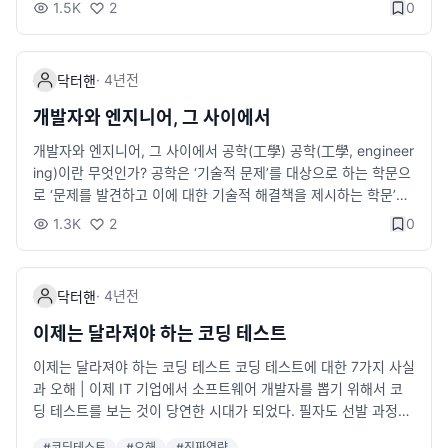
1.5K
2
0
·
4년
전
닥터핸
개발자와 엔지니어, 그 사이에서
개발자와 엔지니어, 그 사이에서 공학(工學) 공학(工學, engineer
ing)이란 무엇인가? 공학은 ‘기술적 문제’를 대상으로 하는 학문으
로 ‘문제를 발견하고 이에 대한 기술적 해결책을 제시하는 학문’이
라고 정의할 수 있다. 여기서 문제란 작게는 자동차 부품일 수도 있
1.3K
2
0
고, 크게는 교통 체증 문제나 전 지구적인 기후 변화 문제까지 다양
하다. 즉 공학은 인간의 삶의 질을 향상시키기 위하여 과학적 지식
과 기술을 이용하여 인간에게 유용한 제품을 만드는 학문이다. [네
·
4년
전
닥터핸
이버 지식백과 ― 공학의 개념] 책을 쓰고 개발을 하면서 종종 드
는 생각이 있다면, 나는 개발자인가? 엔지니어인가? 이다. 개발자
이제는 달라져야 하는 코딩 테스트
를 지칭하는 표현으로는 개발자, 엔지니어, 프로그래머, 그리고 코
이제는 달라져야 하는 코딩 테스트 코딩 테스트에 대한 7가지 사실
더가 있는데, 여기서 개발자와 엔지니어는 본질적으로 무엇이 다
과 오해 | 이제 IT 기업에서 소프트웨어 개발자를 뽑기 위해서 코
른가에 대한 고민해본 결과.. pronist.dev 나는 개발자~
딩 테스트를 보는 것이 당연한 시대가 되었다. 필자도 선발 과정
에 직-간접적으로 참여하면서 코딩 테스트 문제를 출제하기도 했
#
코딩테스트
#
오해
#
진짜역량