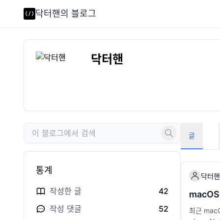
닥터핸의 블로그
닥터핸
글
통계
닥터핸
작성한 글
42
macOS
작성 댓글
52
최근 mac