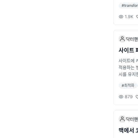
제한적인 
블루라이트
#
transfo
저에서 직접 구
줄이는 야간
c-speech-
중요하다고
1.9K
esult.
줄이고 정서
를 추출합니
m 번아웃
하는 모델입
하는 습관을
닥터핸
uggingfac
도 건강에 
ame1.pn
인 수면 
사이트 
만들고, ph
은 개발자
사이트에 
이미지 프레
를 작성할 
적용하는 방
m '@huggi
시를 유지한다는
ner(['f
유효기한 he
hi-3.5
#
최적화
드플레어 
두에서 고품
정을 확인
pipeline 
879
사용중인 자
enerato
했다. 아
니다. 한
수정과 성능
닥터핸
할 수 있
과 기능을 
맥에서 