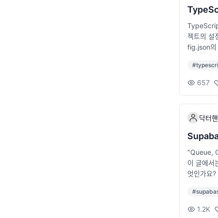
무 나열이 
TypeS
기 (너무 
TypeScr
ithub,
젝트의 설정
서비스 링크
fig.js
가 요소가 
보았습니다.
을 지원한
#
typescr
ypeScr
비 문제 연습
g.json 예제
하는 언어의
657
"exclude
모의 면접 
전을 설정합
막연하게 
합니다. i
확인 기업이
닥터핸
mpiler
지 수준 파
"ES5", 
트워크를 통
Supab
라우저에서는
장 기업이라
"Queue
paths와 b
크는 매우
이 글에서는
nts/*": 
들에게 관심
엇인가요? 
와 exclu
DG Dev
합니다. 최
이나 디렉터
을 높일 수
#
supaba
특히 서버리
설정하기 Rea
수인계와 매
소개합니다.
"strict": 
1.2K
공지가 적절
량의 데이터를 