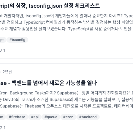
아닌, 본인의 기여도와 결과를 설명하기 사용하는 기술 스택을 명확히 정리하기 (예: 
cript의 심장, tsconfig.json 설정 체크리스트
길지 않게 A4 한두 장 이내) 포트폴리오 준비 포트폴리오는 프론트엔드/백엔드
ipt 개발자라면, tsconfig.json이 개발자들에게 얼마나 중요한지 아시죠? Typ
 실제 서비스 배포 경험 백엔드 개발자: 프로젝트 아키텍처 다이어그램, API 설계
을 정의하고 TypeScript 컴파일러가 동작하는 방식을 결정하는 핵심 파일입니다
, GitHub 레포지토리 있다면 공유 특히 네이버, 카카오, 토스, 배달의민족
on의 주요 개념과 활용법을 살펴보겠습니다. TypeScript를 사용 중이거나 
될 수 있습니다. 3. 기술 면접 및 코딩 테스트 준비하기 국내 규모있는 IT 
 tsconfig.json이란 무엇인가? tsconfig.json은 TypeScript 프
다면 오랜만에 면접을 보게 되면 당황할 수 있으므로 미리 준비하는 것이 중요합
ipt
#
tsconfig
ipt 컴파일러인 tsc가 어떤 파일을 컴파일할지, 어떤 규칙을 적용할지, 어떤 출력
하기 자료구조, 알고리즘 (정렬, 탐색, DP, BFS/DFS 등) 개념 복습하기 SQL 문
입니다. { "compilerOptions": { "target": "ES6", "module": "CommonJS", "str
 최신 트렌드 파악하기 기술 면접 대비 프로젝트 경험을 기반으로 예상 질문 정
1
": ["node_modules", "dist"] } 설명 compilerOptions: 컴파일러의 동
진행해보기 (동료 개발자나 AI 면접 도구 활용) 국내 주요 IT 기업(네이버, 카
니다. module: 모듈 시스템을 정의합니다. strict: TypeScript의 엄격
여러 기업에 지원하는 것보다는, 자신이 가고 싶은 회사의 정보를 미리 조사하는
nclude: 컴파일 대상이 되는 파일이나 디렉터리를 지정합니다. exclude: 
 어떤 서비스를 제공하는지 파악 기술 블로그를 통해 기술 스택 및 개발 문화 
·
2년
전
Options에서 중요한 설정들 아래는 자주 사용되는 주요 설정들입니다. target Ja
악 직원 후기 및 기업 문화 조사 잡플래닛, 블라인드 등을 활용하여 실제 직원 
"ES6", "ES2020" module 모듈 시스템을 정의합니다. 예: "CommonJS", "ES
한 정보 수집 기존 동료나 업계 지인을 통해 회사 내부 분위기 확인 컨퍼런스,
ase - 백엔드를 넘어서 새로운 가능성을 열다
 ESNext를 주로 사용합니다. strict TypeScript의 모든 엄격 모드
면 금융감독원 전자공시시스템(DART) 활용 스타트업의 경우 투자 현황 및 
, Cron, Background Tasks까지? Supabase는 정말 어디까지 진화할
aseUrl 프로젝트 내에서 모듈을 더 간단히 import할 수 있도록 도와줍니다. { "compiler
 중요한 요소입니다. 지인 찬스나 온라인 커뮤니티를 통해 정보를 얻으면 좋은 
 Dev.to의 Taishi가 소개한 Supabase의 새로운 기능들을 살펴보고, 실
["src/components/*"] } } } 위 설정으로 다음과 같은 단축 import가 가능해집니다. 
 있는 회사가 있는지 물어보기 국내 개발자 커뮤니티(뎁스노트, Okky 등)에서 정
Supabase는 Firebase의 오픈소스 대안으로 시작된 프로젝트로, 데이터베
de include: 특정 파일이나 디렉터리만 컴파일 대상으로 지정합니다. 예: "src/
Fest 등) 링크드인에서 활동하는 방법도 있음 많은 IT 스타트업에서는 내부 
근 Supabase는 Queue, Cron, Background Tasks 등 백엔드 
리를 컴파일에서 제외합니다. 예: "node_modules"를 제외하여 불필요한 파일을
 있습니다. 6. 현재 회사와 원만하게 퇴사 준비하기 이직을 결정했다면, 현재
se
#
firebase
#
api
#
queue
#
cron
#
backend
스(Serverless) 환경에서 애플리케이션을 개발하는 데 유용합니다. 이번 글에서는 
ct 프로젝트에서는 다음과 같은 설정이 일반적입니다. { "compilerOptions": { "targe
너 있는 퇴사는 개발자로서 평판을 지키는 데 큰 도움이 됩니다. 퇴사 준비 체
 새로운 기능 살펴보기 1. Queue Queue는 작업을 대기열에 추가하고 순
true, "baseUrl": "./", "paths": { "@hooks/*": ["src/hooks/*"], "@utils/*": 
1
함) 주요 업무 및 프로젝트 인수인계 문서 작성 Git, 서버, 문서 등 필요한 자
처리할 때 유용합니다. 예제 코드: import { createQueue } from 'supabase-