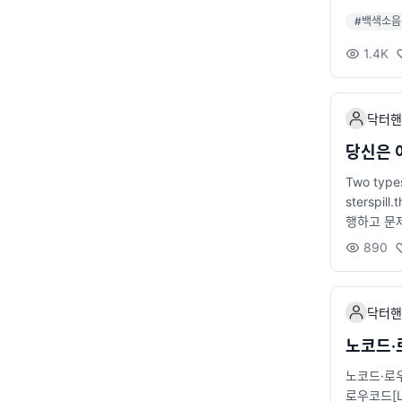
#
백색소음
1.4K
닥터핸
당신은 
Two types
stersp
행하고 문
코드가 돌
890
추구합니다
각각 장단
작에 집중
닥터핸
트웨어 엔
용이한 코
노코드·
노코드·로
로우코드[L