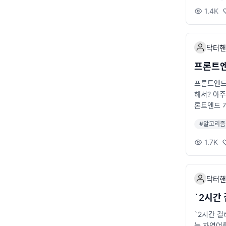
1.4K
닥터핸
프론트엔
프론트엔드 
해서? 아주
론트엔드 개
을 했던 입
#
알고리즘
즘에 너무
1.7K
닥터핸
`2시간 
`2시간 걸
는 자연어를