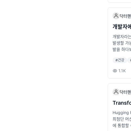
}, "incl
근 이 업
r'); que
p: Comm
자동으로 관리
프로젝트에서
닥터핸
는 Deno
Code는 
데이터를 정리
전환 기존 J
개발자에
async (
은 Type
개발자라는 
되니 효율적
절히 활용하
발생할 가능
지 처리, 데이
세요. 요컨
발을 하다보
ge-proc
까요. 이
법처럼 짧은
입니다. S
#
건강
업 후 5분
on으로 데
이나 산책을
력한 백엔
1.1K
습니다. 유
1인 개발자
용하고 있
책상 위에 
닥터핸
다. 의자
근육이 뭉치
Trans
손을 깍지 
Hugging
스쿼트: 벽
최첨단 머신
규칙 하루종
에 통합할 
니다. 20