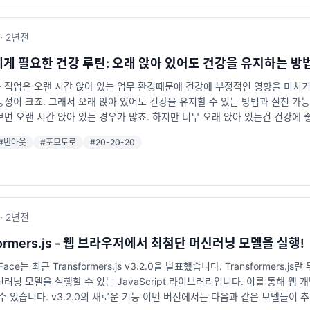
ude": ["src/**/*"], "exclude": ["node_modules", "build"] } 주요
계가 좁아서 마지막까지 좋은 이미지를 남기는 것이 중요합니다. 마무리 이직을
ue.on('process', async (job) => { await sendEmail(job.data);
onJS 모듈과의 호환성을 향상시킵니다. paths: 모듈 경로를 간단히 설정할 수 있습
합니다. (참고로 Supabase는 내부적으로 Deno를 사용하여 서버리스 함수 (Edge
 기본 tsconfig.json 파일을 생성하려면 tsc --init 명령어를 사용하세
·
2년
전
 런타임 위에서 작동하며, 타입스크립트를 기본 언어로 사용합니다.) 2. Cron 
tsconfig.json을 자동으로 인식해 코드 작성과 디버깅을 도와줍니다. 타입 추론과
하거나, 매주 보고서를 생성할 때 사용할 수 있습니다. 예제 코드: import { schedule }
avaScript 프로젝트를 TypeScript로 전환할 때는 allowJs 옵션을 활성화
게 필요한 건강 루틴: 오래 앉아 있어도 건강을 유지하는 방
) => { await cleanupDatabase(); }); 표준 CRON 표현식을 사용
Script 프로젝트에서 꼭 필요한 설정 파일입니다. 올바르게 설정하면 프로젝
직업은 오랜 시간 앉아 있는 업무 환경때문에 건강에 부정적인 영향을 미치기 쉽
입니다. 3. Background Tasks Background Tasks는 비동기 작
면 팀 협업과 개발 속도를 모두 개선할 수 있어요. TypeScript를 도입하거나 
성이 크죠. 그래서 오래 앉아 있어도 건강을 유지할 수 있는 방법과 실천 가능한
터 분석)을 배경에서 실행할 수 있습니다. 예제 코드: import { createTask } from 
대, tsconfig.json은 단순히 설정 파일 그 이상입니다. 개발 환경을 최적화하
면 오랜 시간 앉아 있는 경우가 많죠. 하지만 너무 오래 앉아 있는건 건강에 좋
essor'); await task.dispatch({ imageId: '1234' }); 이 기
번 기회에 을 좀 더 이해하는 기회가 되었길 바랍니다✨
 집중 시간을 반복하며 중간중간 일어나 움직이는 것만으로도 큰 효과를 얻을 수 
upabase의 새로운 기능으로 개발 가능한 애플리케이션 이메일 마케팅 플랫폼: 
#
번아웃
#
포모도로
#
20-20-20
 동안 휴식을 취하는 Pomodoro(포모도로) 기법은 건강을 챙기면서도 생산
이터 분석 결과를 주기적으로 생성하기. 이미지 업로드 서비스: Background T
 통해 몸을 풀어보세요. 관련해서 이걸 도와주는 웹사이트나 앱도 많습니다. http
드 기능을 제공하며, 개발자가 애플리케이션에 집중할 수 있도록 돕고 있습니다.
투브에서 "pomodoro"로 검색하시면 다양한 포모도로 영상을 보실 수 있어
에게는 최적의 선택이 될 것 같습니다.
는데요. 스탠딩 데스크를 활용하면 장시간 앉아 있는 습관을 줄이고 더 활동적인
올려 사용하는 제품도 있으니 부담 없이 시작할 수 있습니다. 2. 간단한 운동
·
2년
전
에 오래 앉아 있으면 허리와 어깨에 무리가 가기 때문에 틈틈이 스트레칭과 가벼
기 쉽습니다. 아래는 간단히 따라 할 수 있는 스트레칭 예시입니다. 목 스트레
formers.js - 웹 브라우저에서 최첨단 머신러닝 모델을 실행!
끼고 머리 위로 들어 올립니다. 허리 스트레칭: 한쪽 다리를 의자 위로 올리고
 Face는 최근 Transformers.js v3.2.0을 발표했습니다. Transformers
에 등을 대고 90도로 앉은 자세를 유지합니다. 발뒤꿈치 들기: 의자에 앉아 발뒤
러닝 모델을 실행할 수 있는 JavaScript 라이브러리입니다. 이를 통해 웹 
일 모니터를 보는 개발자이기에 눈 건강을 신경쓰지 않을 수 없죠. 눈 건강을 
수 있습니다. v3.2.0의 새로운 기능 이번 버전에서는 다음과 같은 모델들이 추가되
분마다 20초 동안 20피트(약 6미터) 거리의 물체를 바라보세요. 이 습관은 눈