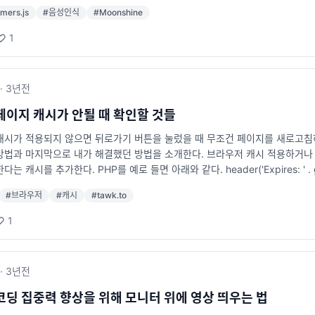
디바이스에서도 빠르고 정확한 자동 음성 인식을 제공하는 모델입니다. 이를 통
 차단 안경은 장시간 모니터를 사용하는 개발자들에게 필수품이 되어가고 있습니다
rmers.js
#
음성인식
#
Moonshine
현할 수 있습니다. 예시 코드: import { pipeline } from '@huggingface/transf
 모드(Night Shift)를 사용할 수 있으니 설정을 확인해보시기 바랍니다. 4
recognition', 'onnx-community/moonshine-tiny-ONNX'); const result = 
 할 수도 있죠. 번아웃을 예방하고 집중력을 유지하려면 일과 휴식의 균형을
1
text); 위 코드에서는 pipeline 함수를 사용하여 음성 인식 파이프라인을 생성하고
적 안정을 찾는 데 도움을 줍니다. 하루 5분이라도 눈을 감고 호흡에 집중해 보세요
다. Phi-3.5 Vision: 다중 프레임 이미지 이해 및 추론 Phi-3.5 Vis
 예방하기 업무 시간과 개인 시간을 최대한 명확히 구분하세요. 특히 원격 근무
니다. 이를 통해 비디오 분석이나 이미지 시퀀스 처리와 같은 작업을 효율적으로 수행할 수
 가지는 것이 중요합니다. 5. 식습관과 수면 관리 건강한 간식 추천 집중력을
·
3년
전
e/transformers'; const visualReasoner = await pipeline('image-to-text',
좋겠죠? 견과류 (아몬드, 호두 등) 신선한 과일 (바나나, 사과 등) 요거트 
g', 'frame2.png', 'frame3.png']); console.log(result); 위
시간과 충분한 휴식은 집중력을 높이는 데 필수입니다. 잠들기 전 스마트폰 사용
페이지 캐시가 안될 때 확인할 것들
i-3.5-vision 모델을 활용하여 연속된 이미지 프레임을 분석합니다. Phi-3.5 V
가 최고의 퍼포먼스를 내기 위한 기본 조건입니다. 포모도로 기법처럼 간단한 
캐시가 적용되지 않으면 뒤로가기 버튼을 눌렀을 때 무조건 페이지를 새로고침
임을 분석하여 복잡한 시각적 이해와 추론을 수행하는 모델입니다. 비디오 분석이나 이미
수 있다는 사실을 잊지 마세요. 작은 실천이 큰 결과를 가져올 것입니다.
법과 마지막으로 내가 해결했던 방법을 소개한다. 브라우저 캐시 적용하거나 확
ngface/transformers'; const visualReasoner = await pipeline('image-to
 캐시를 추가한다. PHP를 예로 들면 아래와 같다. header('Expires: ' . gmdate('D
rame1.png', 'frame2.png', 'frame3.png']); console.log(res
ader("Cache-control: public, max-age=".(60*60*24), true
-vision 모델은 이미지 데이터를 기반으로 한 뛰어난 추론 능력을 제공합니다. E
#
브라우저
#
캐시
#
tawk.to
같은 프록시 서비스를 쓰고 있다면 해당 서비스에 캐시 설정이 원하는 대로 되
질의 텍스트 생성을 지원하는 다국어 모델입니다. 이를 통해 다양한 언어 환경에서
하거나 "Cache" 메뉴에서 설정을 확인하다. 3. 사용중인 자바스크립트 라
} from '@huggingface/transformers'; const textGenerator = await pipeli
1
바스크립트 라이브러리가 캐시를 방해하는 경우가 있다. 나같은 경우 tawk.
r('안녕하세요, 오늘 날씨는'); console.log(result); 위 코드는 EX
무리 찾아도 캐시 문제가 해결되지 않느다면 사용중인 자바스크립트 라이브러리
국어와 영어를 지원하기 때문에 다국어 애플리케이션에서 유용하게 사용할 수 있습
 개선이 이루어졌습니다. 자세한 내용은 릴리스 노트를 참고하세요. Transforme
·
3년
전
는 도구를 제공합니다. 특히, 서버 없이 브라우저에서 직접 모델을 실행할 수 
활용하여 더욱 혁신적인 웹 서비스를 개발해보시기 바랍니다. 출처 Transformers
코딩 집중력 향상을 위해 모니터 위에 영상 띄우는 법