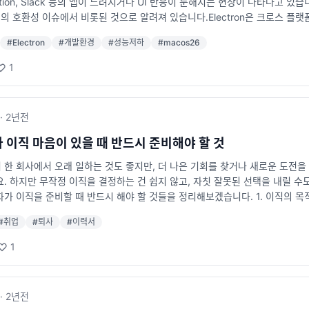
Notion, Slack 등의 앱이 느려지거나 UI 반응이 둔해지는 현상이 나타나고 있
임의 호환성 이슈에서 비롯된 것으로 알려져 있습니다.Electron은 크로스 플랫
 위에서 작동합니다.Tahoe 업데이트 이후 일부 Electron 버전(특히 v30 이
#
Electron
#
개발환경
#
성능저하
#
macos26
I나 윈도우 컴포지팅 방식의 변경과 관련이 있는 것으로 추정됩니다.🧩 해결 방법
lectron 측에서 배포되었습니다.즉, 앱 개발자가 Electron의 최신 버전(예
1
일반 사용자는 이 패치를 직접 적용할 수 없습니다.각 앱의 개발자 또는 회사가 
 현재 패치 상황 확인하기현재 어떤 앱이 패치를 적용했는지, 어떤 앱이 여전히 느린
io/shamelectron/이 사이트는 macOS 26 “Tahoe” 환경에서 Electro
·
2년
전
결된 앱, “Not fixed”면 아직 느려진 상태로 남아 있는 앱을 의미합니다.
.예를 들어 Cursor, Postman, Dropbox 같은 주요 개발 툴이 Elect
 이직 마음이 있을 때 반드시 준비해야 할 것
 평소보다 느리고 UI 반응이 버벅이는 상황입니다.이는 단순히 불편함을 넘어,
 한 회사에서 오래 일하는 것도 좋지만, 더 나은 기회를 찾거나 새로운 도전을
I 통합 기능이 포함된 앱은 GPU 렌더링 성능 저하의 영향을 크게 받습니다.🧠 결론
. 하지만 무작정 이직을 결정하는 건 쉽지 않고, 자칫 잘못된 선택을 내릴 수
인 호환성 문제로,Electron 최신 버전으로의 업데이트를 통해 대부분 해결될
가 이직을 준비할 때 반드시 해야 할 것들을 정리해보겠습니다. 1. 이직의 목
의 패치 릴리즈를 기다려야 하는 상황입니다.macOS “Tahoe” 사용자라면, 위
질문해보시기 바랍니다. 단순히 연봉을 올리기 위해서인지, 더 좋은 기술 스택을
 확인해보시길 권장합니다.
#
취업
#
퇴사
#
이력서
 명확해야 올바른 방향으로 후회없는 이직을 준비할 수 있습니다. 예를 들면, 
, 기술 스택, 복지 중 가장 중요한 요소는 무엇인가? 이직 목적이 명확하지 
1
지원을 하게 됨 면접 과정에서 본인이 원하는 방향을 명확히 전달하지 못해 평
 상황이 발생할 수 있음 연봉 상승만을 목표로 했을 경우, 업무 만족도가 낮아
먼저 해야 할 것은 이력서와 포트폴리오 정리입니다. 많은 개발자들이 이력서를
·
2년
전
다. 평소에 간단하게라도 이력서 관리를 해두면 좋습니다. 이력서 작성 팁 과