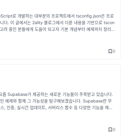
Java, Spring Boot, AWS 등) 가독성이 좋은 형식 유지하
 개발자 모두에게 중요합니다. 프론트엔드 개발자: 개인 블로그나 G
eScript로 개발하는 대부분의 프로젝트에서 tsconfig.json은 프로
, 성능 개선 사례같은 게 있으면 좋음. 풀스택 개발자: 실제 운영되는
. 이 글에서는 2ality 블로그에서 다룬 내용을 기반으로 tscon
 등 IT 기업들의 채용 과정에서 포트폴리오와 코드 리뷰가 중요한 평
도입을 고려 중인 분들에게 도움이 되고자 기본 개념부터 예제까지 정리해
기업은 기술 면접과 코딩 테스트를 진행합니다. 코딩 테스트를 보는 곳
로젝트의 컴파일러 옵션과 파일을 정의하는 구성 파일입니다. 이 파일을 통해 T
니다. 코딩 테스트 준비 방법 프로그래머스, 백준, 코딩테스트 대
을 생성할지를 결정할 수 있어요. 기본 구조 다음은 간단한 tsconfi
제 및 DB 설계 연습하기 JavaScript, Python, Java 등 사용
ict": true, "outDir": "./dist" }, "include": ["src/**/*"],
리하기 CS 기본 지식 복습 (운영체제, 네트워크, 디자인 패턴 등)
0
작 방식을 설정합니다. target: 컴파일된 JavaScript의 ECMAScript 버
카오, 쿠팡 등)의 면접 방식 분석하기 4. 희망하는 기업 리서치하기
 모드를 활성화합니다. outDir: 컴파일된 파일이 저장될 디렉터리를 지정
 것이 중요합니다. 기업 조사 방법 공식 웹사이트 및 기술 블로그
컴파일에서 제외할 파일이나 디렉터리를 지정합니다. 주요 설정 옵션 co
확인 채용 공고 분석 요구하는 기술 및 업무 내용 확인 연봉 및 복
vaScript로 트랜스파일링될 ECMAScript 버전을 설정합니다. 예:
리뷰 확인 사내 분위기, 야근 문화, 복지 제도 등의 정보를 얻기 네
Next", "AMD" Tip: Node.js 환경에서는 CommonJS를, 최신 브
 밋업에서 현직자들과 교류 기업 재무 상태 및 성장 가능성 확인 상
를 활성화합니다. 엄격 모드가 활성화되면 문법 검사를 강력하게 해줍니다.
최근 성장세 확인 5. 네트워크를 활용하기 이직을 준비할 때 네트워
까요?" 요즘 Supabase가 제공하는 새로운 기능들이 주목받고 있습니다.
Options": { "baseUrl": "./", "paths": { "@compone
기회를 잡을 확률이 높아집니다. 네트워킹 방법 기존 동료 및 친구
용적인 예제와 함께 그 가능성을 탐구해보겠습니다. Supabase란 무
import { Button } from "@components/Button"; include
보 교류 컨퍼런스, 밋업, 개발자 행사 참석 (AWS Summit, G
이스, 인증, 실시간 업데이트, 서버리스 함수 등 다양한 기능을 제공
**/*"는 src 폴더의 모든 파일을 포함합니다. exclude: 특정 파일
추천을 통한 채용이 활발하기 때문에, 지인을 통한 추천이 서류 합격률
기능을 강화하며 개발자들에게 더 많은 도구를 제공하고 있습니다. 이런 기능은
 제외합니다. 실전 예제: React 프로젝트에서 tsconfig.json
 회사와의 관계도 원만하게 유지하는 것이 중요합니다. 잘 정리된 인
최근 강화된 Queue, Cron, Background Tasks에 대해서
t": "ES6", "module": "ESNext", "jsx": "react-jsx",
크리스트 최소 1개월 전에 퇴사 의사를 밝히기 (보통 1~2개월 전
차적으로 실행할 수 있는 기능입니다. 복잡한 작업을 관리하거나, 대
["src/utils/*"] }, "outDir": "./build", "esModuleInterop": true
0
료 정리 남아 있는 연차 소진 및 퇴사 후 건강보험, 연금 등 정리 은
functions'; const queue = createQueue('email-sende