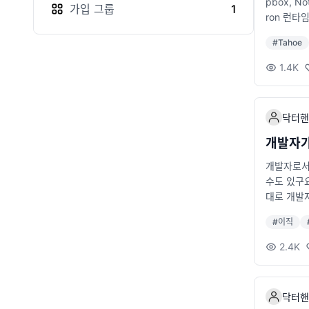
pbox, 
가입
그룹
1
ron 런타
ode.js
#
Tahoe
그래픽 AP
가 이미 E
1.4K
다.하지만 
결됩니다.⏳
github.
닥터핸
면 이미 해
고 있습니다
개발자가
실행 속도가
개발자로서
편집이나 A
수도 있구요
상은 일시적
대로 개발자
앱 개발자들
스로에게 
를 수시로
#
이직
다. 목적이
인가? 연봉
2.4K
불필요한 
을 고민하는
때 가장 
닥터핸
가 많습니