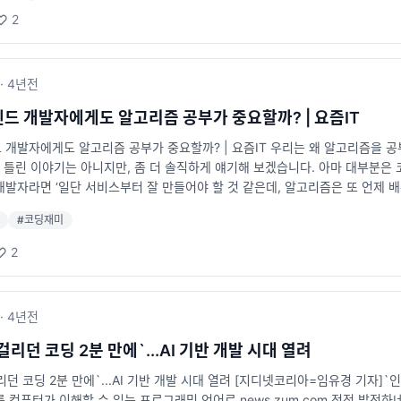
2
·
4년
전
드 개발자에게도 알고리즘 공부가 중요할까? | 요즘IT
개발자에게도 알고리즘 공부가 중요할까? | 요즘IT 우리는 왜 알고리즘을 공부
 틀린 이야기는 아니지만, 좀 더 솔직하게 얘기해 보겠습니다. 아마 대부분은
발자라면 ‘일단 서비스부터 잘 만들어야 할 것 같은데, 알고리즘은 또 언제 배
장으로써, 오늘은 프론트엔드 개발자의 관점에서 알고리즘 공부의 중요성에 대해 
#
코딩재미
 얽매이지 말자
2
·
4년
전
걸리던 코딩 2분 만에`...AI 기반 개발 시대 열려
리던 코딩 2분 만에`...AI 기반 개발 시대 열려 [지디넷코리아=임유경 기자]
 컴퓨터가 이해할 수 있는 프로그래밍 언어로 news.zum.com 점점 발전하