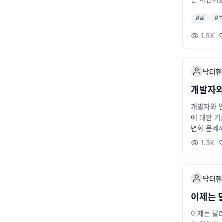
#
ai
#
1.5K
닥터핸
개발자와
개발자와 엔
에 대한 기
변화 문제
버 지식백과
1.3K
발자, 엔지
자~
닥터핸
이제는 
이제는 달라