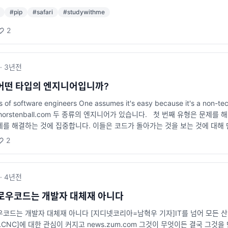
#
pip
#
safari
#
studywithme
2
·
3년
전
어떤 타입의 엔지니어입니까?
 of software engineers One assumes it's easy because it's a non-tech
ill.thorstenball.com 두 종류의 엔지니어가 있습니다. 첫 번째 유형은
제를 해결하는 것에 집중합니다. 이들은 코드가 돌아가는 것을 보는 것에 대해 
아가는지에 집중하는 엔지니어입니다. 이들은 코드가 어떻게 동작하는지, 자신
2
. 이들은 보통 자신이 작성한 코드를 깊이 있는 이해를 바탕으로 최적화하고
점이 있습니다. 문제 해결에 집중하는 엔지니어는 빠르게 결과물을 제공할 수 있
하는 엔지니어는 보다 최적화된 코드를 제공할 수 있으며, 성능 문제나 복잡한
·
4년
전
지니어는 이 두 가지 특성을 모두 지니는 엔지니어입니다. 즉, 코드가 기능적인
드를 작성할 수 있는 엔지니어입니다.
로우코드는 개발자 대체재 아니다
우코드는 개발자 대체재 아니다 [지디넷코리아=남혁우 기자]IT를 넘어 모든 
CNC]에 대한 관심이 커지고 news.zum.com 그것이 무엇이든 결국 그것