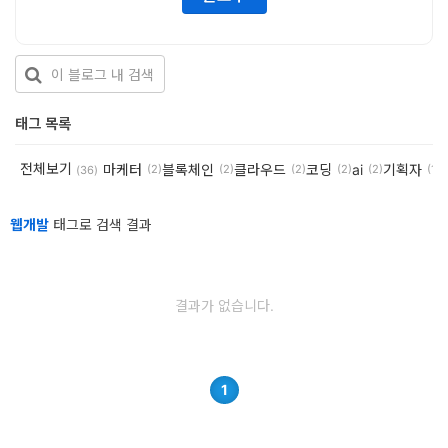
개
발
도
구
태그 목록
네
전체보기
마케터
블록체인
클라우드
코딩
ai
기획자
(2)
(2)
(2)
(2)
(2)
(1)
(36)
크
워
웹개발
태그로 검색 결과
크
와
결과가 없습니다.
서
버
데
1
이