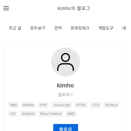
뎁스노트
kimho의 블로그
로
그
최근 글
모두보기
언어
프레임워크
개발도구
네트
인
홈
언
어
kimho
프
팔로워
1
레
Web
Mobile
PHP
Javascript
HTML
CSS
Node.js
임
iOS
Android
React Native
AWS
워
크
팔로우