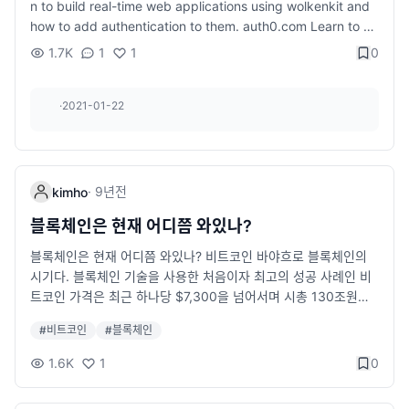
n to build real-time web applications using wolkenkit and
how to add authentication to them. auth0.com Learn to bu
ild real-time web applications using wolkenkit and how to
1.7K
1
1
0
add authentication to them...
·
2021-01-22
·
9년
전
kimho
블록체인은 현재 어디쯤 와있나?
블록체인은 현재 어디쯤 와있나? 비트코인 바야흐로 블록체인의
시기다. 블록체인 기술을 사용한 처음이자 최고의 성공 사례인 비
트코인 가격은 최근 하나당 $7,300을 넘어서며 시총 130조원을
넘어섰다. (주지할만한 사실은 불과 2년 전인 2015년 10월쯤엔
#
비트코인
#
블록체인
개당 $240 선을 유지하고 있었다는 점이다.) 비트코인은 중앙은
행 같은 화폐 발행주체나 시중은행 같은 신뢰 중개자 없이도 가…
1.6K
1
0
charlespyo.com 블록체인에 대해서 이 글만큼 설명이 잘 되어있
는 걸 아직 못 본 것 같아요ㅎ