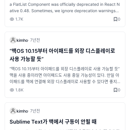
다는 점은 개발자들에게 큰 이점으로 작용할 것입니다. 하지만 기
선택된 상태에서 Jump Desktop으로 윈도우 접속 후 Ctrl + Sp
산성과 창의성이라는 두마리 토끼를 동시에 잡아보는 것은 어떨까
활용 사례 e-메일 마케팅: 고객의 구매 이력을 분석해 맞춤형 제
a FlatList Component was officially deprecated in React N
사용해 앱을 개발할 수 있어요. 다양한 오픈소스 라이브러리를 활
존 프로젝트와의 호환성을 유지하기 위한 노력이 필요합니다. 중
ace 키를 누르면 한영 전환이 잘 됩니다~
요? Hugging Face Blog - Smol Agents
안. A/B 테스트: 두 가지를 비교하는 방식으로, 두 가지 광고 메시
ative 0.48. Sometimes, we ignore deprecation warnings
용할 수 있고, 기존 웹 개발자가 쉽게 적응할 수 있다는 장점이 있
급 이상의 개발자라면 이번 기회를 통해 ESM 전환을 고민하고, 프
지 중 어떤 것이 더 효과적인지 데이터를 통해 판단. 추가 팁 데이
(guilty! 🙈) and don't deal with… medium.com
어요. 네이티브 개발 언어: Kotlin과 Swift Kotlin: Google이 공식
1.7K
0
로젝트를 현대화하는 데 집중해보시길 추천합니다. 출처: Node.js
터 시각화 활용: 그래프와 차트를 활용해 데이터를 쉽게 전달하세
지원하는 Android 개발 언어로, 간결하고 가독성이 좋아서 Java
Blog - Require ESM 기본 활성화
요. 고객 행동 분석: 고객의 접속 시간, 클릭 패턴 등 고객의 행동을
를 대체하며 인기를 끌고 있어요. Swift: Apple이 만든 iOS 개발
파악해 홍보 전략을 세우세요. 데이터 보안 강조: 고객 데이터가 안
언어로, 간결한 문법과 강력한 성능 덕분에 iOS와 macOS 앱 개
·
7년
전
kimho
전하게 관리된다는 점을 홍보하세요. 5. 최신 트렌드: AI와 머신러
발에 최적화되어 있어요. Flutter와 React Native 시작하기 # Flu
닝 AI(인공지능)와 머신러닝은 이제 IT 산업에서 빼놓을 수 없는
tter 예제 flutter create my_flutter_app cd my_flutter_app fl
“맥OS 10.15부터 아이패드를 외장 디스플레이로
요소예요. 예를 들어, 고객이 좋아할 만한 제품을 추천하거나, 챗봇
utter run # React Native 예제 npx react-native init MyReac
사용 가능할 듯”
이 고객 문의를 처리하는 데 활용돼요. AI의 실제 사례 추천 시스
tNativeApp cd MyReactNativeApp npx react-native run-a
템: Netflix가 "당신을 위한 추천"을 제공. 자동화된 고객 응대: AI
ndroid # Android 실행 npx react-native run-ios # iOS 실행
“맥OS 10.15부터 아이패드를 외장 디스플레이로 사용 가능할 듯”
챗봇이 고객 질문에 실시간 응답. 이미지 인식: 전자상거래 사이트
Kotlin과 Swift 시작하기 Kotlin: Android Studio를 사용해 새 프
맥을 사용 중이라면 아이패드도 사용 중일 가능성이 있다. 만일 아
에서 제품 이미지를 업로드해 비슷한 상품을 추천. AI 활용 팁 고객
로젝트를 만들고 Kotlin을 선택해 시작하세요. Swift: Xcode에서
이패드를 맥에 연결해 외장 디스플레이로 사용할 수 있다면 좋지
맞춤화: 고객 데이터를 기반으로 개인화된 광고를 제공. 자동화 도
SwiftUI 프로젝트를 생성해 간단한 UI를 만들어보세요. 예를 들
않을까? 루나 디 www.itworld.co.kr 오오옷~ 기대되네요~~~ 두
1.8K
0
입: 반복적인 작업을 AI로 자동화해 업무 효율을 높이세요. 마케터
어, 버튼을 눌렀을 때 "Hello, World!"를 표시하도록 구현할 수 있
근두근...ㅎㅎㅎ
가 홍보한다면? "우리 서비스는 AI 기반 분석으로 고객 맞춤형 솔
어요. 9. GraphQL: 유연하고 효율적인 API GraphQL은 기존의
루션을 제공합니다." 추가 팁 AI 이해하기: 머신러닝, 딥러닝 등 주
REST API보다 더 유연하게 데이터를 요청하고 받을 수 있게 해주
·
7년
전
kimho
요 개념을 간단히 알아두세요. AI와 윤리: AI 사용 시 프라이버시
는 기술이에요. 클라이언트가 필요한 데이터만 요청할 수 있어서
보호와 같은 윤리적 문제를 고려해야 함을 강조하세요. 6. 오픈소
효율적이에요. GraphQL 시작하기 Apollo Server로 GraphQL
Sublime Text가 맥에서 구동이 안될 때
스: 무료로 쓰는 고급 기술 오픈소스란 누구나 자유롭게 사용하고
서버를 만들어보세요. Apollo Client로 클라이언트에서 데이터를