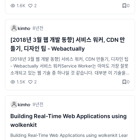
백업이 이뤄지기 때문에 백업 시간도 크게 단축되며 타임머신으로
1.6K
2
0
옮길 데이터를 맥북 디스크에 미리 만들어 놓기 때문에 휴대도 자
유로워집니다. 그러나 애플의 'Just It Works' 정신을 멋지게 구현
해 낸 기능이라고 해도 과언이 아니지만 1시간마다 자동으로 이루
·
8년
전
kimho
어지는 백업이 때에 따라서 다소 불편할 수도 있습니다. 아이맥의
경우에는 해당되지 않지만 맥북을 들고 외출을 해야 하는데 타임
[2018년 3월 웹 개발 동향] 서비스 워커, CDN 만
머신의 백업이 시작되면 눈치 없는 타임머신의 '성실함'이 살짝
들기, 디자인 팁 - Webactually
미.. macnews.tistory.com TimeMachineEditor (무료) 'Mac
OS X 레퍼드'부터 제공된 타임머신 기능은 별다른 설정이나 조건
[2018년 3월 웹 개발 동향] 서비스 워커, CDN 만들기, 디자인 팁
없이 백업이 자동으로 이뤄진다는 점에서 매우 편리하고 유용한
- Webactually 서비스 워커Service Worker는 아마도 가장 잘못
기능입니다. 첫 번째 백업을 완료하기만 하면 나....
소개되고 있는 웹 기술 중 하나일 것 같습니다. 대부분 이 기술을
논할 때 오프라인 모드에서 앱을 사용하는 방법에 관한 이야기만
1.5K
2
0
하죠. 하지만 서비스 워커는 그보다 훨씬 많은 것을 할 수 있습니
다. 최근에는 서비스 워커가 얼마나 훌륭한 기술인지에 관한 글을
매주 새로 보는 것 같네요. 예를 들어 이달에는 서비스 워커를 사용
·
9년
전
kimho
해서 […] webactually.com
Building Real-Time Web Applications using
wolkenkit
Building Real-Time Web Applications using wolkenkit Lear