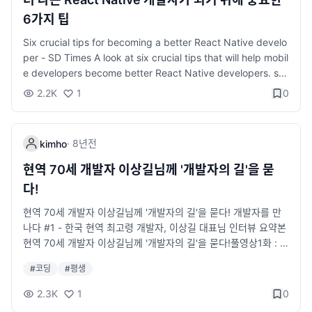
6가지 팁
Six crucial tips for becoming a better React Native develo
per - SD Times A look at six crucial tips that will help mobil
e developers become better React Native developers. sdt
imes.com 뭐 대략 이런 내용인 것 같습니다. (React Native로
2.2K
1
0
짜본 사람이라면 공감할 만한..) 시작할 때 Navigation 라이브러
리를 잘 골라라. Android Studio나 Xcode의 디버깅 툴을 활용하
라. React Native 버전 업그레이드를 주의해서 잘 해라. 성능향상
·
8년
전
kimho
을 위한다면 이미지나 리소스 파일에 신경쓰라. 앱 파일 크기가 너
무 커지지 않게 신경쓰라. 필요할땐 네이티브 코드를 직접 건드는
현역 70세 개발자 이상길님께 '개발자의 길'을 묻
걸 두려워하지 마라.
다!
현역 70세 개발자 이상길님께 '개발자의 길'을 묻다! 개발자를 만
나다 #1 - 한국 현역 최고령 개발자, 이상길 대표님 인터뷰 요약본
현역 70세 개발자 이상길님께 '개발자의 길'을 묻다!풀영상1화 : ht
tps://youtu.be/dsfbnsB8U8g2화 : https://youtu.be/gZ1hZ
#
코딩
#
평생
YJWfO8 www.youtube.com 동감합니다~ 숲을 봐야^^
2.3K
1
0