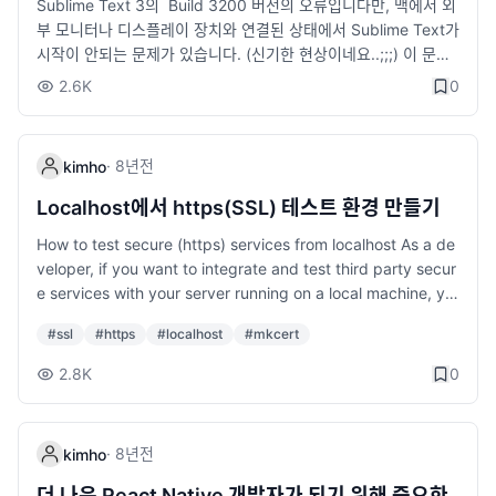
Sublime Text 3의 Build 3200 버전의 오류입니다만, 맥에서 외
수정할 수 있는 소프트웨어를 뜻해요. 대표적인 예로는 리눅스, 워
요청해보세요. 10. 사이버 보안: 안전한 코드는 기본 요즘 해킹 뉴
부 모니터나 디스플레이 장치와 연결된 상태에서 Sublime Text가
드프레스, 그리고 OpenAI의 GPT 모델 등이 있어요. 오픈소스를
스 많이 보셨죠? 보안은 개발자라면 꼭 알아야 할 기본 소양이에
시작이 안되는 문제가 있습니다. (신기한 현상이네요..;;;) 이 문제
활용한 성공 사례 스타트업: 초기 비용을 줄이기 위해 오픈소스를
요. SQL 인젝션, XSS 같은 보안 위협을 이해하고 예방하는 방법
를 해결하려면 Sublime Text의 gpu_window_buffer 설정 값을
활용. 커뮤니티: 개발자 커뮤니티는 오픈소스에 호의적이기 때문
을 배우세요. JWT는 사용자가 로그인할 때 인증 정보를 서버 대신
2.6K
0
false로 수정해야 합니다. Sublime Text가 구동이 안되는 상태이
에 커뮤니티에서 문제를 해결하고 새로운 아이디어를 얻음. 개발
토큰에 담아 클라이언트와 주고받는 방식인데, 특히 면접에서도
니까 다음과 같이 직접 수정해야 합니다. 먼저 아래 경로에 Prefe
생산성 향상: 이미 검증된 오픈소스 라이브러리를 사용해 개발 속
자주 나오는 개념이라 알아두면 큰 도움이 됩니다. 해볼 만한 보안
rences.sublime-settings 라는 파일을 만듭니다. /Users/[맥사
도를 높임. 마케터가 홍보한다면? "우리 서비스는 최신 오픈소스
프로젝트 Node.js로 JWT 인증 시스템을 만들어보세요. 로그인,
·
8년
전
kimho
용자계정]/Library/Application Support/Sublime Text 3/Pac
기술을 사용해 빠르고 유연한 솔루션을 제공합니다." 그래서 마케
토큰 발급, 검증 기능을 추가해보세요. 결론 기술 트렌드는 빠르게
kages/User/Preferences.sublime-settings 그런 다음 아래와
터도 개발 트렌드를 이해하면 업무에 큰 도움이 됩니다. API, 클라
변하고 있지만, 중요한 건 꾸준히 배우고 적용해보는 거예요. 한 번
Localhost에서 https(SSL) 테스트 환경 만들기
같이 설정을 추가합니다. { "gpu_window_buffer": false, } 혹은,
우드, No-Code, 데이터 활용, AI, 오픈소스 등은 모두 현대 비즈
에 다 익히려고 하기보다는, 하나씩 실습하면서 경험을 쌓아보세
How to test secure (https) services from localhost As a de
이미 설정 파일에 다른 설정들이 있다면 아래와 같이 하단쯤에 gp
니스에서 중요한 요소예요. 이러한 개념을 알면 홍보 메시지를 더
요. 기술을 익히는 즐거움은 해본 사람만 아는 법이니까요. 지금 바
veloper, if you want to integrate and test third party secur
u_window_buffer를 추가합니다. { "auto_complete_triggers":
정확하고 효과적으로 전달할 수 있어요. 요컨대, 개발 트렌드는 단
로 시작해보세요!
e services with your server running on a local machine, yo
[ { "characters": ".", "selector": "source.js" } ], "color_sche
순한 기술 이상의 의미를 가집니다. 이를 적절히 활용하면 마케팅
u need to… medium.com Localhost에서 https(SSL) 테스트
me": "Packages/User/Monokai (SL).tmTheme", "font_siz
전략의 깊이와 성과를 크게 향상시킬 수 있을 것입니다. 결국 개발
#
ssl
#
https
#
localhost
#
mkcert
환경 구축하려고 이거저거 시도해봤는데 이 방법이 제일 잘 되는
e": 16, "ignored_packages": [ "ConvertToUTF8", "Javascri
과 마케팅은 함께 성장할 때 더 큰 성과를 낼 수 있습니다!
것 같네요^^ mkcert라는 툴을 이용해서 구축하는 방법입니다.
pt", "Vintage" ], "gpu_window_buffer": false, } 파일을 저장
2.8K
0
하고 Sublime Text를 다시 구동하면 잘 실행되는 것을 볼 수 있습
니다.
·
8년
전
kimho
더 나은 React Native 개발자가 되기 위해 중요한