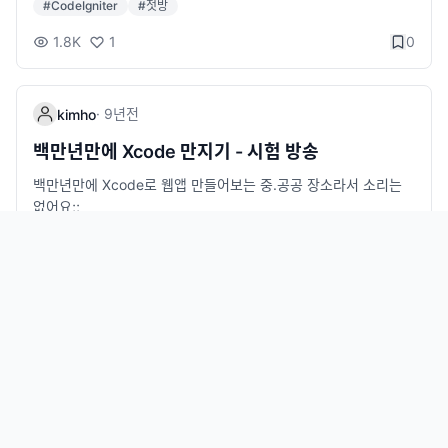
#
CodeIgniter
#
첫방
1.8K
1
0
·
9년
전
kimho
백만년만에 Xcode 만지기 - 시험 방송
백만년만에 Xcode로 웹앱 만들어보는 중.공공 장소라서 소리는
없어요;;
1.0K
1
1
0
kimho
·
2018-09-15
sadgasdg
·
9년
전
kimho