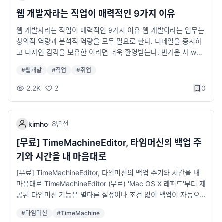
웹 개발자라는 직업이 매력적인 9가지 이유
웹 개발자라는 직업이 매력적인 9가지 이유 웹 개발이라는 업무는
창의적 역량과 분석적 역량을 모두 필요로 한다. 디테일을 중시하
고 디자인 감각을 보유한 이라면 더욱 환영받는다. 반가운 사 ww
w.ciokorea.com 처음 개발을 공부해보고 싶다면 웹개발을 먼저
#
웹개발
#
직업
#
취업
공부해보시라고 권장드립니다.ㅎ
2.2K
2
0
·
8년
전
kimho
[무료] TimeMachineEditor, 타임머신의 백업 주
기와 시간을 내 마음대로
[무료] TimeMachineEditor, 타임머신의 백업 주기와 시간을 내
마음대로 TimeMachineEditor (무료) 'Mac OS X 레퍼드'부터 제
공된 타임머신 기능은 별다른 설정이나 조건 없이 백업이 자동으
로 이뤄진다는 점에서 매우 편리하고 유용한 기능입니다. 첫 번째
#
타임머신
#
TimeMachine
백업을 완료하기만 하면 나중에 추가된 데이터에 대해서만 증감