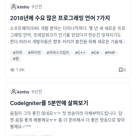
·
9년
전
kimho
2018년에 수요 많은 프로그래밍 언어 7가지
소프트웨어(SW) 개발 분야는 다이나믹하다. 몇 년 새 새로운 프로
그래밍 언어, 프레임워크가 인기를 얻었다가 한순간 잊혀지기도
한다.​따라서 개발자들은 향후 커리어 발전을 위해 새로운 기술에
항상 관심을 가질 필요가 있다. 그렇다면 당장 내년에는 어떤 언어
#
자바
#
파이썬
#
자바스크립트
#
C++
#
C#
#
PHP
에 관심을 가져야 할까.​기업들이 연말연초 어떤 개발자를 채용하
#
펄
고 싶어하는........
1.9K
0
·
9년
전
kimho
CodeIgniter를 5분만에 살펴보기
음질이 그닥 좋진 않네요ㅜㅜ 첫 방송이라 이해부탁드립니다. 담
엔 음질 좋게 해볼께요ㅠㅠ 좀 더 준비해서 더 좋은 방송으로 찾아
뵐께요~^^*