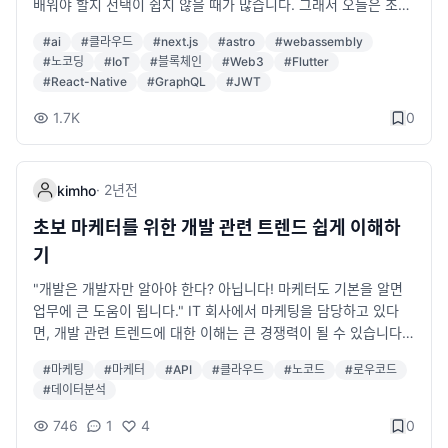
배워야 할지 선택이 쉽지 않을 때가 많습니다. 그래서 오늘은 초보
을 절약할 수 있습니다 ⏳ 개발을 배우면 반복적인 업무를 자동화
자분들이 꼭 알아두면 좋을 기술 트렌드와 그 이유를 쉽게 풀어보
할 수 있어 생산성이 크게 향상됩니다. 예를 들어, 마케터는 파이썬
#
ai
#
클라우드
#
next.js
#
astro
#
webassembly
려고 해요. 이 글을 보면서 앞으로 어떤 기술을 배우고 싶은지 한번
이나 자바스트립트를 활용하여 데이터 수집 및 분석을 자동화할
#
노코딩
#
IoT
#
블록체인
#
Web3
#
Flutter
고민해보세요! 1. AI와 머신러닝: 어디에나 쓰이는 기술 요즘 AI는
수 있고, 디자이너는 피그마 플러그인이나 스크립트를 활용해 디
#
React-Native
#
GraphQL
#
JWT
정말 안 쓰이는 데가 없어요. 웹, 앱, 게임, 헬스케어 등 어디에서나
자인 작업을 효율적으로 처리할 수 있습니다. 기획자는 간단한 스
쓰이고 있죠. 머신러닝을 배우면 데이터를 분석하거나 자동으로
1.7K
0
크립트를 통해 테스트 데이터를 생성할 수도 있습니다. 마케터: 구
무언가를 처리하는 시스템을 만드는 데 큰 도움이 돼요. 어디에 쓸
글 시티와 스크립트 기능을 활용한 데이터 자동화 디자이너: CSS
수 있나요? 온라인 쇼핑몰에서 개인 맞춤형 상품 추천 시스템을 만
와 자바스크립트를 활용하여 인터랙션이 있는 프로토타입 제작 기
들거나, 교통 데이터를 분석해 최적의 경로를 제공하는 네비게이
획자: 웹 크롤링을 이용하여 시장 조사 자동화 3. 디지털 마케팅 및
·
2년
전
kimho
션 시스템을 구축하거나, 이미지 분류를 통해 품질 검사를 자동화
데이터 분석 역량 강화 📈 마케터가 개발을 알게 되면 SEO 최적
할 수도 있어요. 간단한 예제: 머신러닝 모델 만들기 (Python) fro
초보 마케터를 위한 개발 관련 트렌드 쉽게 이해하
화, A/B 테스트, 데이터 분석 등의 업무에서 경쟁력을 갖출 수 있
m sklearn.datasets import load_iris from sklearn.model_sel
습니다. 간단한 HTML, CSS 수정이 가능하면 웹사이트 최적화가
기
ection import train_test_split from sklearn.ensemble import
쉬워지고, 자바스크립트를 활용하면 트래킹 코드 설정도 직접할
"개발은 개발자만 알아야 한다? 아닙니다! 마케터도 기본을 알면
RandomForestClassifier # 데이터셋 로드 iris = load_iris() X_tr
수 있습니다. 구글 애널리틱스, 페이스북 픽셀, GTM(Google Tag
업무에 큰 도움이 됩니다." IT 회사에서 마케팅을 담당하고 있다
ain, X_test, y_train, y_test = train_test_split(iris.data, iris.tar
Manager) 같은 마케팅 툴도 더욱 효과적으로 활용할 수 있습니
면, 개발 관련 트렌드에 대한 이해는 큰 경쟁력이 될 수 있습니다.
get, test_size=0.3, random_state=42) # 모델 학습 model =
다. 웹사이트 SEO 최적화를 위한 메타 태그 선정 및 수정 구글 애
오늘은 개발 경험이 없는 마케터도 쉽게 이해할 수 있도록, 최신 개
RandomForestClassifier() model.fit(X_train, y_train) # 정확
널리틱스 이벤트 트래킹 코드을 직접 추가 자바스크립트를 활용하
#
마케팅
#
마케터
#
API
#
클라우드
#
노코드
#
로우코드
발 트렌드와 기본 개념을 알기 쉽게 정리해보았습니다. 1. API란
도 확인 accuracy = model.score(X_test, y_test) print(f"모델
여 사용자 행동 분석 데이터 수집 기법 적용 4. 프로토타입 제작 및
#
데이터분석
무엇일까? API(Application Programming Interface)는 프로그
정확도: {accuracy * 100:.2f}%") 위 코드는 간단하게 머신러닝
테스트가 가능합니다 🛠️ 디자이너나 기획자가 개발을 배우면 실
램과 프로그램이 서로 대화할 수 있게 도와주는 '언어'라고 생각하
모델을 만들어 데이터를 학습시키고, 얼마나 잘 학습했는지 확인
746
1
4
0
제 코딩 없이도 노코드 툴을 활용하여 프로토타입을 제작하고 테
시면 돼요. 예를 들어, 구글 지도 API를 사용하면 우리 앱에 지도
하는 예제입니다. 이 정도라면 생각보다 어려워 보이진 않죠? 2.