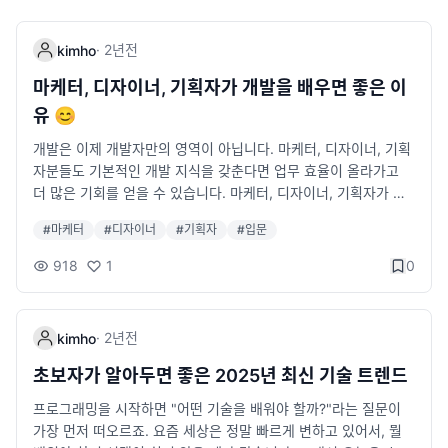
·
2년
전
kimho
마케터, 디자이너, 기획자가 개발을 배우면 좋은 이
유 😊
개발은 이제 개발자만의 영역이 아닙니다. 마케터, 디자이너, 기획
자분들도 기본적인 개발 지식을 갖춘다면 업무 효율이 올라가고
더 많은 기회를 얻을 수 있습니다. 마케터, 디자이너, 기획자가 개
발을 배우면 좋은 이유를 알아보겠습니다. 1. 협업의 효율성이 높
#
마케터
#
디자이너
#
기획자
#
입문
아집니다 개발에 대한 이해가 부족하면 개발자와 협업할 때 원활
한 의사소통이 어려울 수 있습니다. 기획자는 개발 가능성을 고려
918
1
0
하지 않고 기능을 설계할 수도 있고, 디자이너는 개발 구현이 어려
운 UI를 만들 수도 있습니다. 하지만 기본적인 개발 개념을 익히신
다면 기능 기획, 디자인, 개발 간의 갭을 줄이고 더욱 원활한 협업
·
2년
전
kimho
이 가능해집니다. 기획자라면 API와 데이터 구조를 이해하며 현실
적인 요구 사항을 정리할 수 있습니다. 디자이너라면 CSS, HTM
초보자가 알아두면 좋은 2025년 최신 기술 트렌드
L, JavaScript 기초를 익히면 디자인을 코드로 구현하는 과정을
프로그래밍을 시작하면 "어떤 기술을 배워야 할까?"라는 질문이
이해할 수 있습니다. 마케터라면 웹사이트 최적화 및 데이터 분석
가장 먼저 떠오르죠. 요즘 세상은 정말 빠르게 변하고 있어서, 뭘
을 위해 간단한 코드 수정이 가능해집니다. 2. 업무 자동화로 시간