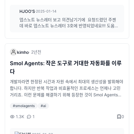
스트할 수 있습니다. 요즘은 점점 도구가 좋아져서 웹사이트나 앱
기능을 쉽게 추가할 수 있어요. <img src="https://developers.
클라우드 컴퓨팅: 내 컴퓨터가 아닌 클라우드에서 작업하기 클라
의 초기 버전을 직접 만들면서 개발자 없이도 아이디어를 구체화
HJOO'S
google.com/static/maps/documentation/urls/images/dir-bi
·
2025-01-14
우드라는 말을 많이 들어보셨을 거예요. AWS, Google Cloud 같
할 수 있습니다. 노코드나 로우코드 도구를 이용하여 프로토타입
cycling-seattle.png?hl=ko" alt="구글 지도 API를 이용하여 경
은 서비스들인데, 쉽게 말하면 인터넷에 있는 가상의 컴퓨터를 빌
뎁스노트 뉴스레터 보고 의견남기기에 요청드렸던 주젠
제작 간단한 HTML/CSS/자바스크립트를 배워서 직접 웹 프로토
로를 표시하는 예" style="max-width: 600px; width: 100%; h
려서 작업하는 거라고 생각하면 돼요. 회사들이 서버를 직접 운영
데 바로 뎁스노트 뉴스레터 3호에 반영되었네요!!! 도움되
타입 제작 5. 개발 지식이 경력 확장에 도움이 됩니다 🚀 IT 산업
eight: auto;"> API를 쉽게 이해하는 예 음식 배달 앱: 사용자들이
는 글입니다 감사합니다 ^0^bb
하는 대신 이런 클라우드 서비스를 사용하는 추세죠. 클라우드를
에서는 개발 지식이 선택이 아닌 필수 역량이 되어가고 있습니다.
앱에서 주문하면, 이 정보는 배달 업체와 음식점의 시스템으로 전
어디에 쓸까요? 간단한 웹사이트를 호스팅하거나, 데이터를 안전
기획자가 개발을 배우면 **PM(프로덕트 매니저)이나 PO(프로덕
달되죠. 이때 API가 정보를 주고받는 역할을 해요. 소셜 미디어 연
하게 저장하거나, AI 모델을 클라우드에서 돌려보는 데 사용합니
트 오너)**로 성장할 수 있으며, 디자이너가 개발을 배우면 UI/UX
결: 다른 앱에서 "Google로 로그인" 또는 "Facebook 계정으로
다. 직접 해보기: 정적 웹사이트 호스팅 1. AWS S3에 버킷을 만들
·
2년
전
kimho
엔지니어, 인터랙션 디자이너로 발전할 수 있습니다. 마케터 또한
가입" 같은 기능을 사용할 때 API가 필요합니다. 마케터가 홍보한
어보세요. (S3는 AWS에서 제공하는 객체 스토리지 서비스로 데
개발 지식을 활용하여 그로스 해킹, 데이터 마케팅 전문가로 성장
Smol Agents: 작은 도구로 거대한 자동화를 이루
다면?: "우리 API는 빠르고 안정적이며, 다양한 플랫폼과 연동 가
이터를 저장하고 관리할 수 있는 클라우드 기반 서비스입니다.) 2.
할 수 있습니다. 기획자 → PO/PM으로 커리어 확장 디자이너 →
능!" 추가 팁 API 문서 읽기: 마케터도 API 문서를 읽어 기본 기능
다
정적 웹사이트 옵션을 활성화하세요. 3. HTML 파일을 업로드하
UI/UX 엔지니어, 프론트엔드 개발자로 확장 마케터 → 데이터 기
을 이해하면 홍보 콘텐츠 작성에 도움됩니다. 실제 활용 사례 찾기:
고\, 제공된 URL로 접속해보세요. 3. 웹 개발의 트렌드: Next.js
반 마케팅 및 퍼포먼스 마케터로 성장 6. 스타트업 환경에서 더욱
개발자라면 한정된 시간과 자원 속에서 최대의 생산성을 발휘해야
자사의 API가 고객 문제를 해결한 성공 사례를 발굴하세요. REST
와 Astro React를 들어보셨다면 Next.js는 아마 익숙할 거예요.
가치 있는 인재가 됩니다 🌟 특히 스타트업에서는 멀티 플레이어
합니다. 하지만 반복 작업과 비효율적인 프로세스는 언제나 고민
API와 GraphQL 이해하기: REST는 가장 기본적인 API 방식이고,
Next.js는 SEO(검색엔진 최적화)와 서버사이드 렌더링(SSR) 같
가 중요합니다. 개발뿐만 아니라 기획, 디자인, 마케팅까지 어느 정
거리죠. 이런 문제를 해결하기 위해 등장한 것이 Smol Agents입
GraphQL은 더욱 유연한 데이터 요청을 가능하게 해줍니다. 2. 클
은 기능을 추가한 React 기반 프레임워크예요. Astro는 정적 사이
도 다룰 수 있는 사람은 채용 시장에서 더욱 경쟁력을 가질 수 있는
니다. Smol Agents는 최소한의 코드로 다목적 자동화 에이전트
라우드 서비스: 더 이상 내 서버는 필요 없다? 과거에는 회사가 자
트에 특화된 새로운 도구인데, 빠르고 가볍게 웹사이트를 만드는
건 당연한 얘기입니다. 개발 지식이 있다면 스타트업에서 빠르게
#
smolagents
#
ai
를 생성할 수 있는 프레임워크입니다. 특히 Hugging Face의 블
체 서버를 관리했지만, 요즘엔 AWS, Azure 같은 클라우드 서비스
데 좋아요. Next.js와 Astro의 차이 Next.js는 복잡한 웹 애플리
MVP를 제작하고 시장 검증을 할 수도 있습니다. 초기 스타트업에
로그에서 말하는 Smol Agents는 오픈 소스 기반으로 누구나 쉽
1.3K
1
0
를 사용해요. 클라우드는 인터넷을 통해 데이터와 프로그램을 저
케이션에 적합하고, Astro는 블로그나 포트폴리오 같은 정적 사이
서 개발팀과 협업 없이 웹사이트/랜딩 페이지 제작 가능 성장 단계
게 접근할 수 있어 매력적인 도구입니다. 지금부터 Smol Agents
장하고 실행하는 서비스라고 보면 됩니다. <img src="https://im
트에 최적화되어 있어요. Next.js 시작하기 npx create-next-ap
에서 개발자와의 원활한 소통으로 빠른 실행 가능 작은 규모의 팀
가 어떻게 우리의 개발 환경을 변화시킬 수 있는지 한번 살펴보겠
ages.squarespace-cdn.com/content/v1/60cfd646701da4
p my-next-project cd my-next-project npm run dev 위 명
에서 다양한 역할을 수행하며 더욱 많은 기회 확보 7. 개인 프로젝