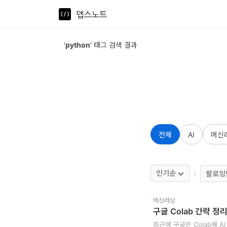
뎁스노트
로
'
python
' 태그 검색 결과
그
인
홈
언
전체
AI
머신
어
프
레
인기순
팔로잉
임
머신러닝
워
구글 Colab 간략 정
크
최근에 구글은 Colab에 