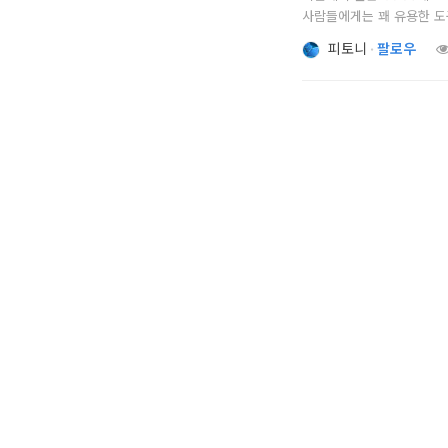
사람들에게는 꽤 유용한 도구
개
간략하게 정리해보았습니다. Go
피토니
·
팔로우
발
환경입니다. 특히, 데이터 
도
구
네
크
워
크
와
서
버
데
이