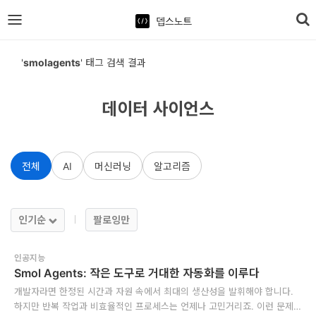
뎁스노트
로
'
smolagents
' 태그 검색 결과
그
인
데이터 사이언스
홈
전체
AI
머신러닝
알고리즘
언
어
프
인기순
팔로잉만
레
인공지능
임
Smol Agents: 작은 도구로 거대한 자동화를 이루다
워
개발자라면 한정된 시간과 자원 속에서 최대의 생산성을 발휘해야 합니다.
크
하지만 반복 작업과 비효율적인 프로세스는 언제나 고민거리죠. 이런 문제를