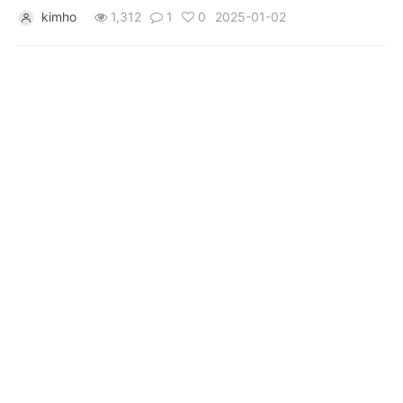
해결하기 위해 등장한 것이 Smol Agents입니다. Smol Agents는
kimho
1,312
1
0
2025-01-02
개
최소한의 코드로 다목적 자동화 에이전트를 생성할 수 있는
프레임워크입니다. 특히 Hugging Face의 블로그에서 말하는 Smol A
발
도
구
네
크
워
크
와
서
버
데
이