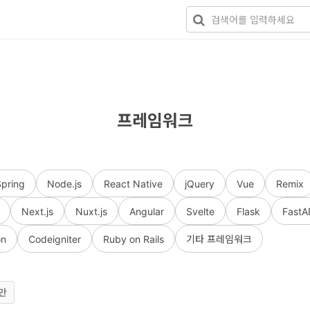
프레임워크
Spring
Node.js
React Native
jQuery
Vue
Remix
Next.js
Nuxt.js
Angular
Svelte
Flask
FastA
on
Codeigniter
Ruby on Rails
기타 프레임워크
만