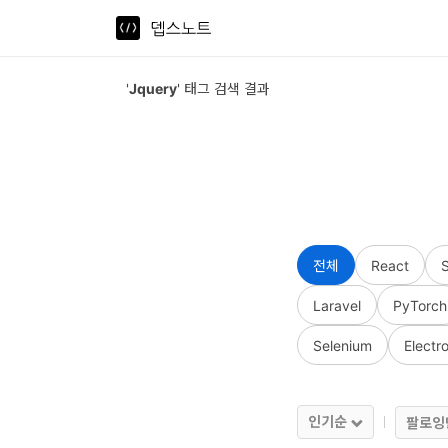
뎁스노트
로
'
Jquery
' 태그 검색 결과
그
인
홈
언
전체
React
어
Laravel
PyTorch
프
레
Selenium
Electr
임
워
인기순
팔로잉
크