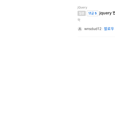
개
jQuery
jquer
질문
댓글
5
발
학
도
wnsdud12
·
팔로우
구
네
크
워
크
와
서
버
데
이