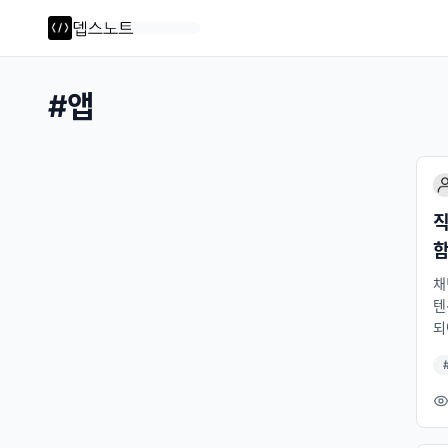
#
앱
직
함
채
텐
되
들
c
분
d
음