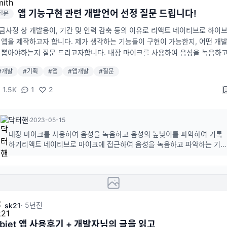
cent_cloud_chat_group_profile ## 코딩 * MaterialApp 을 TencentClo
앱 기능구현 관련 개발언어 선정 질문 드립니다!
hatMaterialApp 로 바꿔줍니다. (UIKit의 언어 설정, Theme 설정 등을 사용
질문
있게 해줍니다.) ![img](https://hosoft-bucket001.s3.ap-northeast-2.a
금사정 상 개발용이, 기간 및 인력 감축 등의 이유로 리액트 네이티브로 하이
onaws.com/assets/data/ck_upload/_upload_b4b95c1ea7bb63305e8
 앱을 제작하고자 합니다. 제가 생각하는 기능들이 구현이 가능한지, 어떤 개
aa65c54be.png"Chats"), BottomNavigationBarItem( icon: Icon(Icon
 뽑아야하는지 질문 드리고자합니다. 내장 마이크를 사용하여 음성을 녹음하
ntacts), label: "Contacts"), ], ), body: pages[currentIndex], ); } ![img
성의 높낮이를 파악하여 기록 (수면중에 코골이 및 이갈이를 얼마나 하는지 
ps://devsnote.com/assets/data/ck_upload/_upload_ea8927cb778b3
#
개발
#
기획
#
앱
#
앱개발
#
질문
기 위함) 구현 가능할까요? (마이크 권한) 쇼핑몰 및 결제 기능 자사 쇼핑몰이 
e07e1dd3338ae9d.png?v=1714114410) ![img](https://devsnote.co
데, 웹뷰로 바로 끌어오는게 가능한지, 혹은 그냥 다시 만들어야하는지 배송 
1.5K
1
2
ssets/data/ck_upload/_upload_d43dc08339e5c60cb82f5e1670d72f
인 (내 택배가 잘 배송되고있는지) 이건 택배사의 API나 데이터를 사용해서 
png?v=1714114416) ![img](https://devsnote.com/assets/data/ck_up
는 방향으로 가야할까요? 백엔드는 파이어베이스 같은 BaaS 를 이용하면 해
d/_upload_1bd0f72c67f21517abe570ddb0151779.png?v=171411442
까요? 채용관련 하이브리드앱 개발 및 런칭 경험이 있는 시니어 개발자 한명과
닥터핸
·
2023-05-15
 이런 효과가! 저는 페이지 전환 효과를 위해 Bottom Navigation을 더해줬
원 한명이면 충분할까요? 리액트 네이티브와 BaaS 사용자. 시니어 개발자는 I
내장 마이크를 사용하여 음성을 녹음하고 음성의 높낮이를 파악하여 기록
냥 TencentCloudChatConversation() 을 해줘도 같은 효과가 나타납니다. 
, ANDROID 언어에 친숙한 사람이어야겠죠? 앱 개발 기획이 완전 처음이라 
하기리액트 네이티브로 마이크에 접근하여 음성을 녹음하고 파악하는 기
구 추가 일단 user1이 친구가 없어서 메시지를 보내지 못하니 user2를 친구로
 질문인지도 잘 모르겠습니다만 부디 제게 답변 부탁드립니다ㅠㅠ
능을 구현할 수 있습니다. 쇼핑몰 및 결제 기능리액트 네이티브에서 웹뷰를
해 줍니다. ![img](https://devsnote.com/assets/data/ck_upload/_upl
사용하여 기존 웹 쇼핑몰을 앱 안에서 보여주는 방식으로 구현할 수 있습니
_26989d6cb6392e2d4c8412705d363c36.png?v=1714114444) ![im
다.배송 상태 확인택배사의 API나 데이터를 사용하여 배송 상태를 확인하
ttps://devsnote.com/assets/data/ck_upload/_upload_20d6e475794
는 기능...
c889e9bb914116cd37.png?v=1714114449) 추가 후에 연락처에 user2
습니다. 만약 친구 추가에 실패하셨다면 콘솔에 user2의 친구 추가 옵션을 확
·
5년
전
sk21
보세요. ![img](https://devsnote.com/assets/data/ck_upload/_upload
bjet 앱 사용후기 + 개발자님의 글을 읽고
97f6abd031dd22c1907bc15aa8f54b.png?v=1714114458) * 메시지 