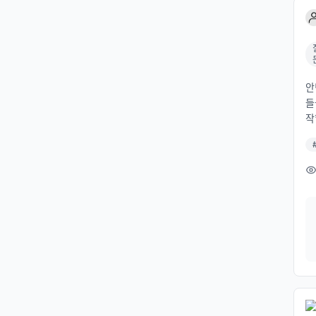
가
지
저
이
n
p
안
네
들
이
작
미
목
C
제
부
른
들
휴
a
다
행
나
s
버
다
스
어
지
메시
스트
ub