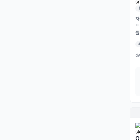
en
C
수 
자
z
드
e6
를
co
음
tt
하
a1
는
a
확
6.
하
a
될
짠
팀
그
S
친
른
추가
d
(h
c
떴
해 
O
4