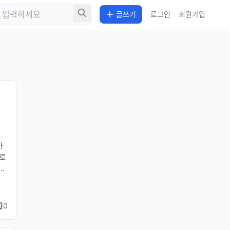
글쓰기
로그인
회원가입
가
어로
 만
en
신
An
0
모
r