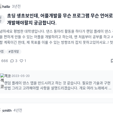
이드 저는 Mac에서 실행 시켰고 Flutter 가이드를 따라 4번 [버튼 추가하기] 
·
3년
전
halla
만 했습니다. 계정 만들기 콘솔 로 들어와 계정을 만들고 개인 정보 입력하면 끝
는 무료 버전으로 할거라 결제 수단은 추가할 필요 없더라고요. 팁: 개인 개발
초딩 생초보인데, 어플개발을 무슨 프로그램 무슨 언어
질
라면 구글 계정이 더 빠릅니다. Free trial 선택 후 Application 만들기 Call, 
문
개발해야할지 궁금합니다.
ference, RTC Engine 중에서 필요하신 기능 선택하시고 선택 누르면 새로운 
lication이 생성됩니다. 저는 Call을 선택했더니 Call과 Chat기능이 포함되어 
녕하세요 평범한 대학생입니다. 댄스 동아리 활동을 하다가 랜덤 플레이 댄스 
요. Application의 sdkappid와 secretKey는 초기화 및 로그인에 중요한 정
을 편하게 만들 수 있는 어플을 개발하려고 하는데, 맨 처음부터 공부를 하고 
니 기억해 두는게 좋습니다. 테스트 유저 만들기 저는 채팅 기능을 테스트 할
할 계획이긴 한데, 제 목표를 이룰 수 있는 방향조차 잡지 못하고있어서요..! 첫
리 콘솔에서 테스트 유저 2명을 만들어 줄게요.아까 만든 Application을 누르
표는 앞서 말씀드린 랜플댄 어플 개발인데, 어느 프로그램 어느 언어를 사용해
#
앱
#
앱개발
hat을 누른 후 User로 들어가 User1 User2를 만들었습니다. 이미지에서는 
 목표를 이룰 수 있을지 궁금해서 질문드립니다! 대충 어플 설명을 드려보자면
터 오른쪽까지 순차적으로 버튼 누르면 됩니다. package import 다시 아까 
 노래들의 하이라이트를 제가 지정하여 그 하이라이트 부분 사이사이에 잠깐
666
3
1
어 두었던 Flutter app으로 돌아가 terminal에 이하 내용을 칩니다. flutter p
식 타이밍이 있고, 하이라이트 부분만 랜덤하게 재생되는 기능을 만들고싶습
dd tencent_cloud_chat 만약 이때 TXIMSDK_Plus_Mac 문제가 떠서 앱을 
. 메인 페이지에서 실시간 탑 100 댄스곡들로 랜덤 선정하여 곡 리스트를 정
시키지 못했더라면 pod repo update 혹은 macos/Podfile에서 platform v
, 직접 유튜브 링크를 가져와 춤 출 부분을 지정한 다음 지정했던 리스트들을 
겍코
·
2023-05-20
ion을 11.0로 설정해 보세요 platform :osx, '11.0' 그리고 다시 실행시키면 됩
에 저장하고 다른 사람들도 커스텀 플레이 리스트를 사용할 수 있게 공유하는 
랜덤 플레이 댄스 앱을 만드시려고 하는 것 같습니다. 필요한 기술과 구현
. 그 다음 필요한 기능들을 다시 import 해줍니다. 저는 아래 내용들을 import
템을 구축하고싶습니다. 어떤 언어를 사용해야하는지 어떤 프로그램을 써야하
방법 그리고 고려해야할 사항을 설명드리겠습니다. 개요 여러 노래에서 하
요. // 메시지 창 flutter pub add tencent_cloud_chat_message // 히스
 답변주시면 감사하겠습니다!!
이라이트만 골라 중간 중간 휴식하면서 재생되는 앱 만들기 구현 방식 1.
지 리스트 flutter pub add tencent_cloud_chat_conversation // 친구 
일단 하이라이트 음원 파일이 필요합니다. 오디오 프로그램을 이용하여 음
 flutter pub add tencent_cloud_chat_contact // 유저 프로파일 flutter
원 파일로부터 하이라이트 부분을 잘라내거나 해당 하이라이트 부분을 녹
음...
 add tencent_cloud_chat_user_profile // 그룹 프로파일 flutter pub add
·
4년
전
smith