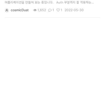
어플리케이션을 만들어 보는 중입니다. Auth 부분까지 잘 작동하는
개
것을 확인한 뒤, 공식 Documentation을 따라 실시간데이터베이스를
cosmicDust
1,652
1
1
2022-05-30
연결하고 코드를 짜봤는데요,
발
도
구
네
크
워
크
와
서
버
데
이