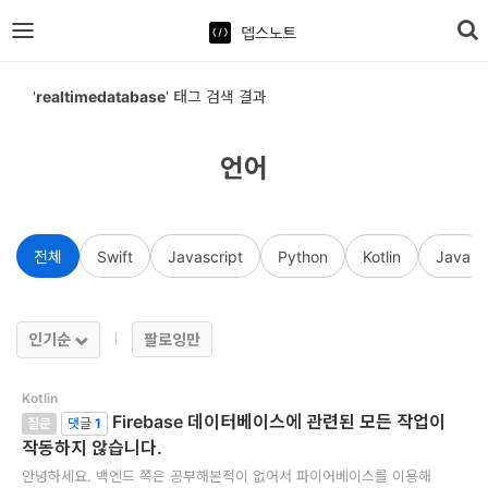
뎁스노트
로
'
realtimedatabase
' 태그 검색 결과
그
인
언어
홈
전체
Swift
Javascript
Python
Kotlin
Java
언
어
프
인기순
팔로잉만
레
Kotlin
임
Firebase 데이터베이스에 관련된 모든 작업이
질문
댓글
1
워
작동하지 않습니다.
크
안녕하세요. 백엔드 쪽은 공부해본적이 없어서 파이어베이스를 이용해