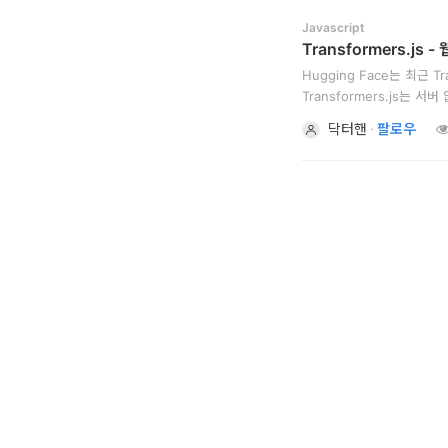
개
Javascript
Transformers.j
발
Hugging Face는 최근 Tr
도
Transformers.js는 
라이브러리입니다. 이를 통해
구
닥터핸
·
팔로우
네
크
워
크
와
서
버
데
이