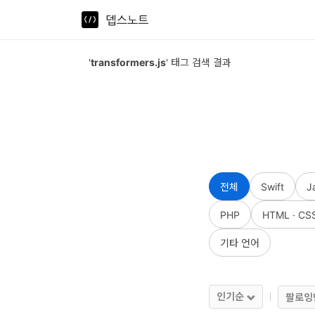
뎁스노트
로
'
transformers.js
' 태그 검색 결과
그
인
홈
언
전체
Swift
J
어
PHP
HTML · CS
프
레
기타 언어
임
워
인기순
팔로잉
크