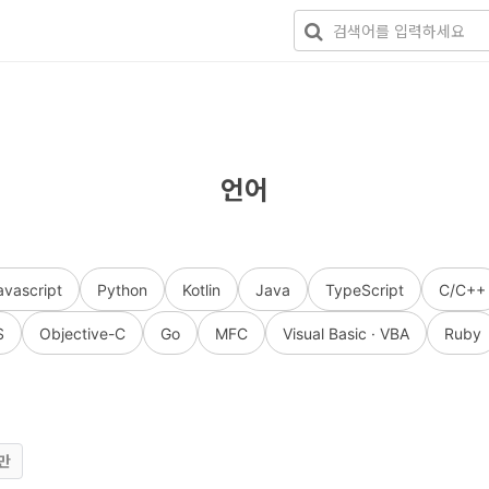
언어
avascript
Python
Kotlin
Java
TypeScript
C/C++
S
Objective-C
Go
MFC
Visual Basic · VBA
Ruby
만