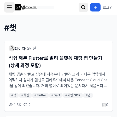
로그인
#
챗
·
2년
전
데이지
직접 해본 Flutter로 멀티 플랫폼 채팅 앱 만들기
(상세 과정 포함)
채팅 앱을 만들고 싶은데 처음부터 만들려고 하니 너무 막막해서
어떡하지 싶다가 텐센트 클라우드에서 나온 Tencent Cloud Cha
t을 알게 되었습니다. 거의 영어로 되어있는 문서라서 처음부터 어
떻게 Flutter Chat UIKit 를 사용해서 채팅 앱을 만들었는지 올려
#
챗
#
채팅
#
Flutter
#
Dart
#
채팅 SDK
#
앱
보려고 합니다. 만들면서 이 가이드를 작성했습니다. 참고 문서: T
encent Cloud Chat 홈페이지 Flutter UIKit 문서 기본 앱 만들기
1.5K
2
0
앱이 이미 있으신 분들은 이 부분 건너 뛰시면 됩니다. Flutter은
하나의 코드로 여러 플랫폼(iOS, Android, 웹, PC 등등)에서 사용