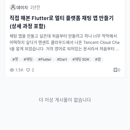
할 수 있는 구글에서 나온 애플리케이션 UI 도구 모음입니다. 저도
·
2년
전
데이지
완전 초보라 Flutter의 초보 가이드를 보고 했어요. 참고한 Flutter
가이드 저는 Mac에서 실행 시켰고 Flutter 가이드를 따라 4번 [버
직접 해본 Flutter로 멀티 플랫폼 채팅 앱 만들기
튼 추가하기] 까지만 했습니다. 계정 만들기 콘솔 로 들어와 계정
(상세 과정 포함)
을 만들고 개인 정보 입력하면 끝. 저는 무료 버전으로 할거라 결제
수단은 추가할 필요 없더라고요. 팁: 개인 개발용이라면 구글 계정
채팅 앱을 만들고 싶은데 처음부터 만들려고 하니 너무 막막해서
이 더 빠릅니다. Free trial 선택 후 Application 만들기 Call, Con
어떡하지 싶다가 텐센트 클라우드에서 나온 Tencent Cloud Cha
ference, RTC Engine 중에서 필요하신 기능 선택하시고 선택 누
t을 알게 되었습니다. 거의 영어로 되어있는 문서라서 처음부터 어
르면 새로운 Application이 생성됩니다. 저는 Call을 선택했더니
떻게 Flutter Chat UIKit 를 사용해서 채팅 앱을 만들었는지 올려
#
챗
#
채팅
#
Flutter
#
Dart
#
채팅 SDK
#
앱
Call과 Chat기능이 포함되어 있네요. Application의 sdkappid
보려고 합니다. 만들면서 이 가이드를 작성했습니다. 참고 문서: T
와 secretKey는 초기화 및 로그인에 중요한 정보이니 기억해 두
encent Cloud Chat 홈페이지 Flutter UIKit 문서 기본 앱 만들기
1.5K
2
0
는게 좋습니다. 테스트 유저 만들기 저는 채팅 기능을 테스트 할거
앱이 이미 있으신 분들은 이 부분 건너 뛰시면 됩니다. Flutter은
라 미리 콘솔에서 테스트 유저 2명을 만들어 줄게요.아까 만든 Ap
하나의 코드로 여러 플랫폼(iOS, Android, 웹, PC 등등)에서 사용
plication을 누르고 Chat을 누른 후 User로 들어가 User1 User2
할 수 있는 구글에서 나온 애플리케이션 UI 도구 모음입니다. 저도
를 만들었습니다. 이미지에서는 왼쪽부터 오른쪽까지 순차적으로
완전 초보라 Flutter의 초보 가이드를 보고 했어요. 참고한 Flutter
버튼 누르면 됩니다. package import 다시 아까 만들어 두었던 F
더 이상 게시물이 없습니다
가이드 저는 Mac에서 실행 시켰고 Flutter 가이드를 따라 4번 [버
lutter app으로 돌아가 terminal에 이하 내용을 칩니다. flutter p
튼 추가하기] 까지만 했습니다. 계정 만들기 콘솔 로 들어와 계정
ub add tencent_cloud_chat 만약 이때 TXIMSDK_Plus_Mac
을 만들고 개인 정보 입력하면 끝. 저는 무료 버전으로 할거라 결제
문제가 떠서 앱을 실행시키지 못했더라면 pod repo update 혹은
수단은 추가할 필요 없더라고요. 팁: 개인 개발용이라면 구글 계정
macos/Podfile에서 platform version을 11.0로 설정해 보세요
이 더 빠릅니다. Free trial 선택 후 Application 만들기 Call, Con