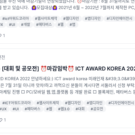
심을 주신 덕에 마감기일이 연장되었습니다. ⏰마감기한 : 8월 31일까지로 연장
받고 있습니다. ​ 🙆‍♀️모집대상🙆‍♀️ 2021년 6월 ~ 2022년 7월까지 제작한 PC,
 분 ICT 6개 분야 과학기술정통부장관상을 수여합니다. ​ <과학기술정통부장관상
#
ict어워드코리아
#
웹사이트제작
#
웹디자인
#
앱디자인
#
디자인에이전시
합 품질 대상 4) 콘텐츠&마케팅 통합 대상 5) 커뮤니케이션 통합 대상 6) 서비스
UX
#
UI
#
개발
#
메타버스
#
웹
#
앱
w.ictawardkorea.com ☝️ 링크를 첨부했습니다. 더욱더 자세한 내용이
 - 본선평가로 평가가 진행이 되며 ​ 후보 등록 작품에 대한 다각적 자료조사 &
1
 심사가 진행 됩니다. 💟수상자 혜택💟 ​ 수상자에게는 ICT AWARD KOR
00만원의 혜택이 주어집니다. ​ 또한, 등록만해도 &#39;<디지털인사이트> 
하신 분들은 빠른 시일내에 등록하시고, 좋은 혜택을 모두 누리시길 바랍니다.
년
전
 [대회 및 공모전] ⏰마감임박⏰ ICT AWARD KOREA 20
RD KOREA 2022 안녕하세요:) ICT award korea 미래인재 &#39;3.0&
일은 7월 31일 이니까 앗차!하고 까먹으신 분들이 계시다면 서둘러서 신청 부탁드립니다. 
마케팅 진행 □ PC/모바일 웹,앱,플랫폼 등 개발 완료 □ 블록체인, 메타버스 
가 계시다면 바로 신청해주세요 ~! 과학기술정보통신부 장관상 총 6개 분야 수
#
ICT어워드코리아
#
웹사이트제작
#
웹디자인
#
앱디자인
#
디자인에이전시
 광고 등등 자그마치 총 500만원의 가치! 혜택을 받으시게 됩니다. ICT AWA
#
UX
#
UI
#
메타버스
#
웹
#
웹3.0
#
대회
#
공모전
 자세한 내용을 확인하시고, 이번주 7월 31일까지 모집이니, 많은 참여 부
1