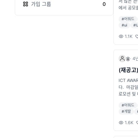
서 많은 관
가입
그룹
0
에서 공모를 
있으신 모든
#
어워드
앱사이트 통
#
ui
#
p://ww
^ 예선평가
1.1K
정 ​ 으로
자그마치 5
상에 관련
·
4
융
(재공고)
ICT AWA
다. ​ 마감
로모션 및 
및 개발자
#
어워드
이트> 통합
#
개발
홈페이지에서
1.6K