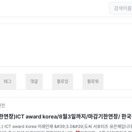
태그
댓글
팔로잉
팔로워
년
전
한연장)ICT award korea/8월3일까지/마감기한연장/
 ICT award korea 미래인재 &#39;3.0&#39;도씨 서포터즈 유은채입니다