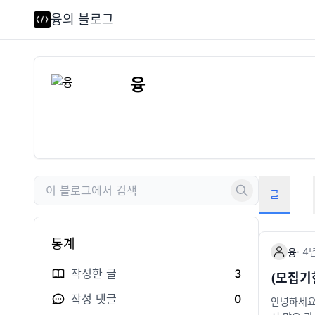
융의 블로그
융
글
통계
·
4
융
작성한 글
3
(모집기
작성 댓글
0
안녕하세요:)