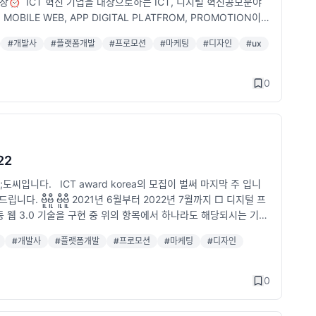
⏰​ ​ ICT 혁신 기업을 대상으로하는 ICT, 디지털 혁신공모분야
 MOBILE WEB, APP DIGITAL PLATFROM, PROMOTION이
> 1) 기술 혁신 통합 대상 2) 디지털 인사이트 통합대상 3) 웹-
#
개발사
#
플랫폼개발
#
프로모션
#
마케팅
#
디자인
#
ux
 혁신 통합 대상 !후보등록! &#39;홈페이지 접수&#39; htt
 필요하시다면 링크에 접속하셔서 원하시는 정보를 얻어가시길 바랍니다 ^_
 출품작 자격 검증 & 평가 항목별 배점부여 & 분야별 입상 작품 선
0
EA 연감수록 언론홍보 세미나 무료초대권 <디지털인사이트> 통합 광고 ​
6개월 구독권&#39;을 받을 수 있다고 합니다!! 💗후보 등록 대

22
#39;도씨입니다. ICT award korea의 모집이 벌써 마지막 주 입니
ဗီူဗီူ ဗီူဗီူ 2021년 6월부터 2022년 7월까지 □ 디지털 프
등 웹 3.0 기술을 구현 중 위의 항목에서 하나라도 해당되시는 기업
상! ​ 수상자는 연감수록/언론홍보/세미나 무료초대권/<디지털인사
#
개발사
#
플랫폼개발
#
프로모션
#
마케팅
#
디자인
RD KOREA 2022 홈페이지 ☝️위에 링크를 첨부해두었습니다!!!
탁드립니다-!
0