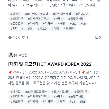
상자 혜택💟 ​ 수상자에게는 ICT AWARD KOREA 연감수록 언론
이 벌써 마지막 주 입니다. ​ 마감일은 7월 31일 이니까 앗차!하고
홍보 세미나 무료초대권 <디지털인사이트> 통합 광고 ​ 자그마치
까먹으신 분들이 계시다면 서둘러서 신청 부탁드립니다. ဗီူဗီူ ဗီူဗီူ 2
500만원의 혜택이 주어집니다. ​ 또한, 등록만해도 &#39;<디지털
#
어워드
#
ICT어워드코리아
#
웹사이트제작
#
웹디자인
021년 6월부터 2022년 7월까지 □ 디지털 프로모션 및 마케팅
인사이트> 6개월 구독권&#39;을 받을 수 있다고 합니다!! 💗
#
앱디자인
#
디자인에이전시
#
개발사
#
플랫폼개발
진행 □ PC/모바일 웹,앱,플랫폼 등 개발 완료 □ 블록체인, 메타
후보 등록 대상에 관련하신 분들은 빠른 시일내에 등록하시고, 좋
#
프로모션
#
마케팅
#
디자인
#
개발
#
UX
#
UI
버스 등 웹 3.0 기술을 구현 중 위의 항목에서 하나라도 해당되시
은 혜택을 모두 누리시길 바랍니다.💗
#
메타버스
#
웹
#
웹3.0
#
대회
#
공모전
는 기업 및 개발자가 계시다면 바로 신청해주세요 ~! 과학기술정
보통신부 장관상 총 6개 분야 수상! ​ 수상자는 연감수록/언론홍보/
1.6K
1
0
세미나 무료초대권/<디지털인사이트> 통합 광고 등등 자그마치
총 500만원의 가치! 혜택을 받으시게 됩니다. ICT AWARD KOR
EA 2022 홈페이지 ☝️위에 링크를 첨부해두었습니다!!! 홈페이지
·
4년
전
융
에서 자세한 내용을 확인하시고, 이번주 7월 31일까지 모집이니,
[대회 및 공모전] ICT AWARD KOREA 2022
많은 참여 부탁드립니다-!
📌 접수기간 : 2022.07.01 - 2022.07.31 (한달간) 📌 모집대상 :
2021년 6월부터 2022년 7월까지 제작한 PC/오바일 웹, APP, 디
지털 플랫폼 및 프로모션을 갖고 계신 분은 누구나 가능합니다!
📌 접수방법 : 홈페이지 신청 (www.ictawardkorea.com) htt
#
어워드
#
ict어워드코리아
#
웹사이트제작
#
웹디자인
p://www.ictawardkorea.com 📌 수상혜택 : (신청만해도 <디
#
앱디자인
#
디자인에이전시
#
개밧라
#
플랫폼개발
지털인사이트> 6개월 구독권!) 1. 본 연감 수록과 함께 언론 홍보
#
프로모션
#
마케팅
#
디자인
#
개발
#
ux
#
UI
2. 세미나 무료 초대권 3. 디지털 인사이트 통합광고 지원 과학기