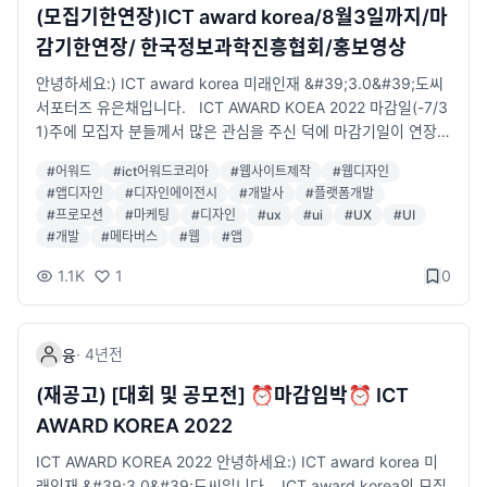
(모집기한연장)ICT award korea/8월3일까지/마
감기한연장/ 한국정보과학진흥협회/홍보영상
안녕하세요:) ICT award korea 미래인재 &#39;3.0&#39;도씨
서포터즈 유은채입니다. ICT AWARD KOEA 2022 마감일(-7/3
1)주에 모집자 분들께서 많은 관심을 주신 덕에 마감기일이 연장되
었습니다. ⏰마감기한 : 8월 31일까지로 연장⏰​ ​ ICT 혁신 기업
#
어워드
#
ict어워드코리아
#
웹사이트제작
#
웹디자인
을 대상으로하는 ICT, 디지털 혁신공모분야에서 공모를 받고 있습
#
앱디자인
#
디자인에이전시
#
개발사
#
플랫폼개발
니다. ​ 🙆‍♀️모집대상🙆‍♀️ 2021년 6월 ~ 2022년 7월까지 제작한 P
#
프로모션
#
마케팅
#
디자인
#
ux
#
ui
#
UX
#
UI
C, MOBILE WEB, APP DIGITAL PLATFROM, PROMOTION
#
개발
#
메타버스
#
웹
#
앱
이 있으신 모든 분 ICT 6개 분야 과학기술정통부장관상을 수여합
니다. ​ <과학기술정통부장관상> 1) 기술 혁신 통합 대상 2) 디지털
1.1K
1
0
인사이트 통합대상 3) 웹-앱사이트 통합 품질 대상 4) 콘텐츠&마
케팅 통합 대상 5) 커뮤니케이션 통합 대상 6) 서비스 혁신 통합
대상 !후보등록! &#39;홈페이지 접수&#39; http://www.ictawa
·
4년
전
융
rdkorea.com ☝️ 링크를 첨부했습니다. 더욱더 자세한 내용이 필
(재공고) [대회 및 공모전] ⏰마감임박⏰ ICT
요하시다면 링크에 접속하셔서 원하시는 정보를 얻어가시길 바랍
니다 ^_^ 예선평가 - 본선평가로 평가가 진행이 되며 ​ 후보 등록 작
AWARD KOREA 2022
품에 대한 다각적 자료조사 & 출품작 자격 검증 & 평가 항목별 배
ICT AWARD KOREA 2022 안녕하세요:) ICT award korea 미
점부여 & 분야별 입상 작품 선정 ​ 으로 심사가 진행 됩니다. 💟수
래인재 &#39;3.0&#39;도씨입니다. ICT award korea의 모집