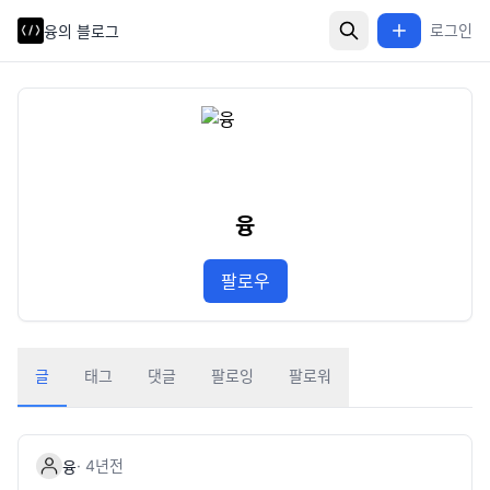
로그인
융의 블로그
융
팔로우
글
태그
댓글
팔로잉
팔로워
·
4년
전
융